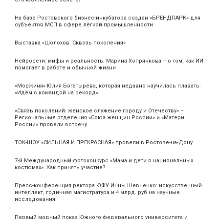
На базе Ростовского бизнес-инкубатора создан «БРЕНДПАРК» для
субъектов МСП в сфере лёгкой промышленности
Выставка «Шолохов. Сквозь поколения»
Нейросети: мифы и реальность. Марина Хопрячкова – о том, как ИИ
помогает в работе и обычной жизни
«Моржиня» Юлия Богатырёва, которая недавно научилась плавать:
«Идём с командой на рекорд»
«Связь поколений: женское служение городу и Отечеству» –
Региональные отделения «Союз женщин России» и «Матери
России» провели встречу
ТОК-ШОУ «СИЛЬНАЯ И ПРЕКРАСНАЯ» провели в Ростове-на-Дону
7-й Международный фотоконкурс «Мама и дети в национальных
костюмах». Как принять участие?
Пресс-конференция ректора ЮФУ Инны Шевченко: искусственный
интеллект, годичная магистратура и 4 млрд. руб на научные
исследования!
Первый модный показ Южного федерального университета и