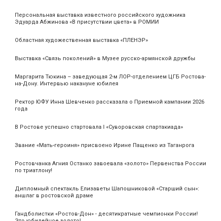
Персональная выставка известного российского художника
Эдуарда Абжинова «В присутствии цвета» в РОМИИ
Областная художественная выставка «ПЛЕНЭР»
Выставка «Связь поколений» в Музее русско-армянской дружбы
Маргарита Тюкина – заведующая 2-м ЛОР-отделением ЦГБ Ростова-
на-Дону. Интервью накануне юбилея
Ректор ЮФУ Инна Шевченко рассказала о Приемной кампании 2026
года
В Ростове успешно стартовала I «Суворовская спартакиада»
Звание «Мать‑героиня» присвоено Ирине Пащенко из Таганрога
Ростовчанка Агния Останко завоевала «золото» Первенства России
по триатлону!
Дипломный спектакль Елизаветы Шапошниковой «Старший сын»:
аншлаг в ростовской драме
Гандболистки «Ростов-Дон» - десятикратные чемпионки России!
Это юбилейное золото!