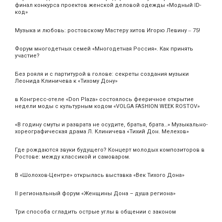
финал конкурса проектов женской деловой одежды «Модный ID-
код»
Музыка и любовь: ростовскому Мастеру хитов Игорю Левину ‒ 75!
Форум многодетных семей «Многодетная Россия». Как принять
участие?
Без рояля и с партитурой в голове: секреты создания музыки
Леонида Клиничева к «Тихому Дону»
в Конгресс-отеле «Don Plaza» состоялось фееричное открытие
недели моды с культурным кодом «VOLGA FASHION WEEK ROSTOV»
«В годину смуты и разврата не осудите, братья, брата…» Музыкально-
хореографическая драма Л. Клиничева «Тихий Дон. Мелехов»
Где рождаются звуки будущего? Концерт молодых композиторов в
Ростове: между классикой и самоваром.
В «Шолохов-Центре» открылась выставка «Век Тихого Дона»
II региональный форум «Женщины Дона – душа региона»
Три способа сгладить острые углы в общении с законом