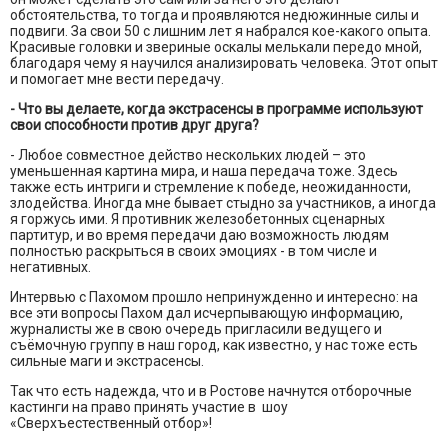
обстоятельства, то тогда и проявляются недюжинные силы и
подвиги. За свои 50 с лишним лет я набрался кое-какого опыта.
Красивые головки и звериные оскалы мелькали передо мной,
благодаря чему я научился анализировать человека. Этот опыт
и помогает мне вести передачу.
- Что вы делаете, когда экстрасенсы в программе используют
свои способности против друг друга?
- Любое совместное действо нескольких людей – это
уменьшенная картина мира, и наша передача тоже. Здесь
также есть интриги и стремление к победе, неожиданности,
злодейства. Иногда мне бывает стыдно за участников, а иногда
я горжусь ими. Я противник железобетонных сценарных
партитур, и во время передачи даю возможность людям
полностью раскрыться в своих эмоциях - в том числе и
негативных.
Интервью с Пахомом прошло непринужденно и интересно: на
все эти вопросы Пахом дал исчерпывающую информацию,
журналисты же в свою очередь пригласили ведущего и
съёмочную группу в наш город, как известно, у нас тоже есть
сильные маги и экстрасенсы.
Так что есть надежда, что и в Ростове начнутся отборочные
кастинги на право принять участие в шоу
«Сверхъестественный отбор»!