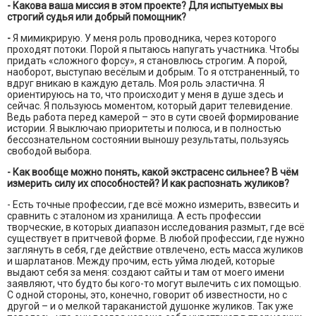
- Какова ваша миссия в этом проекте? Для испытуемых вы
строгий судья или добрый помощник?
-
Я мимикрирую. У меня роль проводника, через которого
проходят потоки. Порой я пытаюсь напугать участника. Чтобы
придать «сложного форсу», я становлюсь строгим. А порой,
наоборот, выступаю весёлым и добрым. То я отстраненный, то
вдруг вникаю в каждую деталь. Моя роль эластична. Я
ориентируюсь на то, что происходит у меня в душе здесь и
сейчас. Я пользуюсь моментом, который дарит телевидение.
Ведь работа перед камерой – это в сути своей формирование
истории. Я выключаю приоритеты и полюса, и в полностью
бессознательном состоянии выношу результаты, пользуясь
свободой выбора.
- Как вообще можно понять, какой экстрасенс сильнее? В чём
измерить силу их способностей? И как распознать жуликов?
- Есть точные профессии, где всё можно измерить, взвесить и
сравнить с эталоном из хранилища. А есть профессии
творческие, в которых диапазон исследования размыт, где всё
существует в притчевой форме. В любой профессии, где нужно
заглянуть в себя, где действие отвлечено, есть масса жуликов
и шарлатанов. Между прочим, есть уйма людей, которые
выдают себя за меня: создают сайты и там от моего имени
заявляют, что будто бы кого-то могут вылечить с их помощью.
С одной стороны, это, конечно, говорит об известности, но с
другой – и о мелкой тараканистой душонке жуликов. Так уже