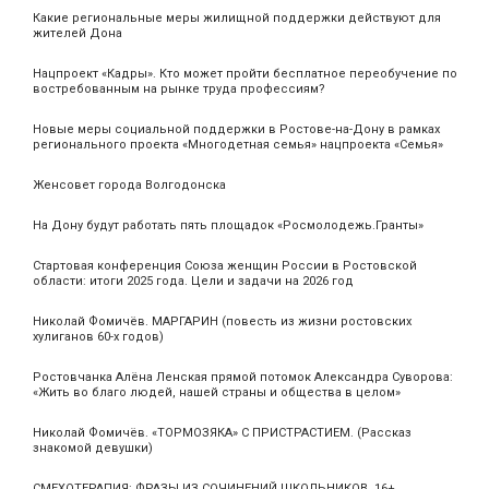
Какие региональные меры жилищной поддержки действуют для
жителей Дона
Нацпроект «Кадры». Кто может пройти бесплатное переобучение по
востребованным на рынке труда профессиям?
Новые меры социальной поддержки в Ростове-на-Дону в рамках
регионального проекта «Многодетная семья» нацпроекта «Семья»
Женсовет города Волгодонска
На Дону будут работать пять площадок «Росмолодежь.Гранты»
Стартовая конференция Союза женщин России в Ростовской
области: итоги 2025 года. Цели и задачи на 2026 год
Николай Фомичёв. МАРГАРИН (повесть из жизни ростовских
хулиганов 60-х годов)
Ростовчанка Алёна Ленская прямой потомок Александра Суворова:
«Жить во благо людей, нашей страны и общества в целом»
Николай Фомичёв. «ТОРМОЗЯКА» С ПРИСТРАСТИЕМ. (Рассказ
знакомой девушки)
СМЕХОТЕРАПИЯ: ФРАЗЫ ИЗ СОЧИНЕНИЙ ШКОЛЬНИКОВ. 16+