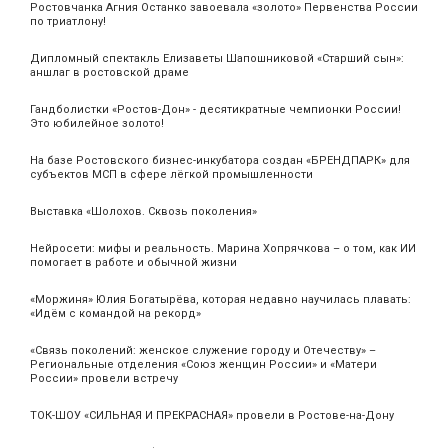
Ростовчанка Агния Останко завоевала «золото» Первенства России
по триатлону!
Дипломный спектакль Елизаветы Шапошниковой «Старший сын»:
аншлаг в ростовской драме
Гандболистки «Ростов-Дон» - десятикратные чемпионки России!
Это юбилейное золото!
На базе Ростовского бизнес-инкубатора создан «БРЕНДПАРК» для
субъектов МСП в сфере лёгкой промышленности
Выставка «Шолохов. Сквозь поколения»
Нейросети: мифы и реальность. Марина Хопрячкова – о том, как ИИ
помогает в работе и обычной жизни
«Моржиня» Юлия Богатырёва, которая недавно научилась плавать:
«Идём с командой на рекорд»
«Связь поколений: женское служение городу и Отечеству» –
Региональные отделения «Союз женщин России» и «Матери
России» провели встречу
ТОК-ШОУ «СИЛЬНАЯ И ПРЕКРАСНАЯ» провели в Ростове-на-Дону