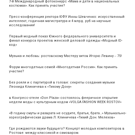
7-й Международный фотоконкурс «Мама и дети в национальных
костюмах». Как принять участие?
Пресс-конференция ректора ЮФУ Инны Шевченко: искусственный
интеллект, годичная магистратура и 4 млрд. руб на научные
исследования!
Первый модный показ Южного федерального университета и
финал конкурса проектов женской деловой одежды «Модный ID-
код»
Музыка и любовь: ростовскому Мастеру хитов Игорю Левину ‒ 75!
Форум многодетных семей «Многодетная Россия». Как принять
участие?
Без рояля и с партитурой в голове: секреты создания музыки
Леонида Клиничева к «Тихому Дону»
в Конгресс-отеле «Don Plaza» состоялось фееричное открытие
недели моды с культурным кодом «VOLGA FASHION WEEK ROSTOV»
«В годину смуты и разврата не осудите, братья, брата…» Музыкально-
хореографическая драма Л. Клиничева «Тихий Дон. Мелехов»
Где рождаются звуки будущего? Концерт молодых композиторов в
Ростове: между классикой и самоваром.