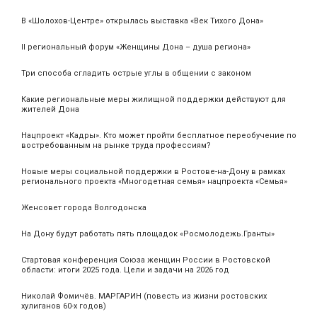
В «Шолохов-Центре» открылась выставка «Век Тихого Дона»
II региональный форум «Женщины Дона – душа региона»
Три способа сгладить острые углы в общении с законом
Какие региональные меры жилищной поддержки действуют для
жителей Дона
Нацпроект «Кадры». Кто может пройти бесплатное переобучение по
востребованным на рынке труда профессиям?
Новые меры социальной поддержки в Ростове-на-Дону в рамках
регионального проекта «Многодетная семья» нацпроекта «Семья»
Женсовет города Волгодонска
На Дону будут работать пять площадок «Росмолодежь.Гранты»
Стартовая конференция Союза женщин России в Ростовской
области: итоги 2025 года. Цели и задачи на 2026 год
Николай Фомичёв. МАРГАРИН (повесть из жизни ростовских
хулиганов 60-х годов)