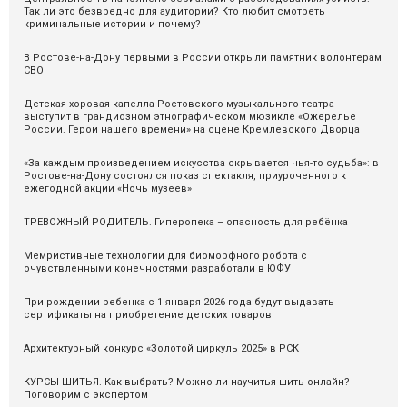
Так ли это безвредно для аудитории? Кто любит смотреть
криминальные истории и почему?
В Ростове-на-Дону первыми в России открыли памятник волонтерам
СВО
Детская хоровая капелла Ростовского музыкального театра
выступит в грандиозном этнографическом мюзикле «Ожерелье
России. Герои нашего времени» на сцене Кремлевского Дворца
«За каждым произведением искусства скрывается чья-то судьба»: в
Ростове-на-Дону состоялся показ спектакля, приуроченного к
ежегодной акции «Ночь музеев»
ТРЕВОЖНЫЙ РОДИТЕЛЬ. Гиперопека – опасность для ребёнка
Мемристивные технологии для биоморфного робота с
очувствленными конечностями разработали в ЮФУ
При рождении ребенка с 1 января 2026 года будут выдавать
сертификаты на приобретение детских товаров
Архитектурный конкурс «Золотой циркуль 2025» в РСК
КУРСЫ ШИТЬЯ. Как выбрать? Можно ли научитья шить онлайн?
Поговорим с экспертом