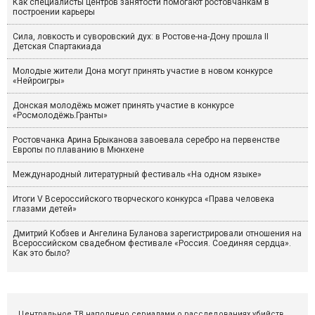
Как специалисты центров занятости помогают ростовчанкам в
построении карьеры
Сила, ловкость и суворовский дух: в Ростове-на-Дону прошла II
Детская Спартакиада
Молодые жители Дона могут принять участие в новом конкурсе
«Нейроигры»
Донская молодёжь может принять участие в конкурсе
«Росмолодёжь.Гранты»
Ростовчанка Арина Брыканова завоевала серебро на первенстве
Европы по плаванию в Мюнхене
Международный литературный фестиваль «На одном языке»
Итоги V Всероссийского творческого конкурса «Права человека
глазами детей»
Дмитрий Кобзев и Ангелина Буланова зарегистрировали отношения на
Всероссийском свадебном фестивале «Россия. Соединяя сердца».
Как это было?
Центральное ТВ наполнено сериалами о расследованиях убийств.