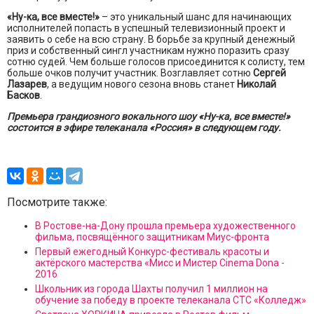
«Ну-ка, все вместе!»
– это уникальный шанс для начинающих
исполнителей попасть в успешный телевизионный проект и
заявить о себе на всю страну. В борьбе за крупный денежный
приз и собственный сингл участникам нужно поразить сразу
сотню судей. Чем больше голосов присоединится к солисту, тем
больше очков получит участник. Возглавляет сотню
Сергей
Лазарев
, а ведущим нового сезона вновь станет
Николай
Басков
.
Премьера грандиозного вокального шоу «Ну-ка, все вместе!»
состоится в эфире телеканала «Россия» в следующем году.
Посмотрите также:
В Ростове-на-Дону прошла премьера художественного
фильма, посвящённого защитникам Миус-фронта
Первый ежегодный Конкурс-фестиваль красоты и
актёрского мастерства «Мисс и Мистер Cinema Dona -
2016
Школьник из города Шахты получил 1 миллион на
обучение за победу в проекте телеканала СТС «Колледж»