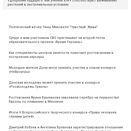
Удобрения будущего: как ученые ЮФУ способствуют выживанию
растений в экстремальных условиях
Поэтический вечер Тины Максвелл "Чувствуй. Живи"
Супруг и мам участников СВО приглашают на второй поток
образовательного проекта «Время Героинь»
Как специалисты центров занятости помогают ростовчанкам в
построении карьеры
Молодые жители Дона могут принять участие в новом конкурсе
«Нейроигры»
Донская молодёжь может принять участие в конкурсе
«Росмолодёжь.Гранты»
Ростовчанка Арина Брыканова завоевала серебро на первенстве
Европы по плаванию в Мюнхене
Итоги V Всероссийского творческого конкурса «Права человека
глазами детей»
Дмитрий Кобзев и Ангелина Буланова зарегистрировали отношения