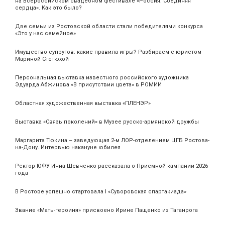
на Всероссийском свадебном фестивале «Россия. Соединяя
сердца». Как это было?
Две семьи из Ростовской области стали победителями конкурса
«Это у нас семейное»
Имущество супругов: какие правила игры? Разбираем с юристом
Мариной Стетюхой
Персональная выставка известного российского художника
Эдуарда Абжинова «В присутствии цвета» в РОМИИ
Областная художественная выставка «ПЛЕНЭР»
Выставка «Связь поколений» в Музее русско-армянской дружбы
Маргарита Тюкина – заведующая 2-м ЛОР-отделением ЦГБ Ростова-
на-Дону. Интервью накануне юбилея
Ректор ЮФУ Инна Шевченко рассказала о Приемной кампании 2026
года
В Ростове успешно стартовала I «Суворовская спартакиада»
Звание «Мать‑героиня» присвоено Ирине Пащенко из Таганрога