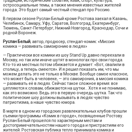
традиции, исторические события, язык, спорт, культура,
остросоциальные темы, а также мнения известных жителей
города. Это будет самый честный стендап про Россию.
В первом сезоне Руслан Белый кроме Ростова заехал в Казань,
Челябинск, Самару, Уфу, Саратов, Волгоград, Екатеринбург,
Тюмень, Санкт-Петербург, Нижний Новгород, Краснодар, Сочи и
родной Воронеж.
Руслан Белый
, автор, продюсер, стендап-комик: «Миссия
комика — развивать самоиронию в людях»
— Практически все комики из шоу Stand Up давно переехали в
Москву, но так или иначе шутят в монологах про свои города.
Кто-то из местных потом обижается и думает: «Вот, свалили в
столицу, а теперь смеются». И я решил показать им, что мы
можем делать это не только в Москве. Вообще самое классное,
что может быть в человеке, — это самоирония, а миссия комика
— развивать её в людях. Сейчас такое сложное время: все
цепляются к словам, обижаются на шутки… Хотя я не понимаю,
как это возможно. Ведь это в первую очередь шутка. Так что
политические шоу должны вызывать в людях чувство
патриотизма, а наше чувство юмора.
В марте в одном из городских развлекательных клубов прошли
съемки программы «Комик в городе», посвященные Ростову.
Руслан Белый прошелся по характерным местам и
достопримечательностям нашего города и пристрастиям его
жителей. Ростовская публика тепло принимала комика и