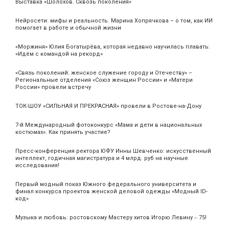
Выставка «Шолохов. Сквозь поколения»
Нейросети: мифы и реальность. Марина Хопрячкова – о том, как ИИ
помогает в работе и обычной жизни
«Моржиня» Юлия Богатырёва, которая недавно научилась плавать:
«Идём с командой на рекорд»
«Связь поколений: женское служение городу и Отечеству» –
Региональные отделения «Союз женщин России» и «Матери
России» провели встречу
ТОК-ШОУ «СИЛЬНАЯ И ПРЕКРАСНАЯ» провели в Ростове-на-Дону
7-й Международный фотоконкурс «Мама и дети в национальных
костюмах». Как принять участие?
Пресс-конференция ректора ЮФУ Инны Шевченко: искусственный
интеллект, годичная магистратура и 4 млрд. руб на научные
исследования!
Первый модный показ Южного федерального университета и
финал конкурса проектов женской деловой одежды «Модный ID-
код»
Музыка и любовь: ростовскому Мастеру хитов Игорю Левину ‒ 75!