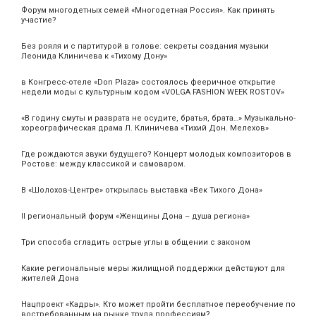
Форум многодетных семей «Многодетная Россия». Как принять
участие?
Без рояля и с партитурой в голове: секреты создания музыки
Леонида Клиничева к «Тихому Дону»
в Конгресс-отеле «Don Plaza» состоялось фееричное открытие
недели моды с культурным кодом «VOLGA FASHION WEEK ROSTOV»
«В годину смуты и разврата не осудите, братья, брата…» Музыкально-
хореографическая драма Л. Клиничева «Тихий Дон. Мелехов»
Где рождаются звуки будущего? Концерт молодых композиторов в
Ростове: между классикой и самоваром.
В «Шолохов-Центре» открылась выставка «Век Тихого Дона»
II региональный форум «Женщины Дона – душа региона»
Три способа сгладить острые углы в общении с законом
Какие региональные меры жилищной поддержки действуют для
жителей Дона
Нацпроект «Кадры». Кто может пройти бесплатное переобучение по
востребованным на рынке труда профессиям?