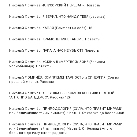
Николай Фомичёв «КЛУХОРСКИЙ ПЕРЕВАЛ». Повесть
Николай Фомичёв. Я ВЕРИЛ, ЧТО НАЙДУ ТЕБЯ (рассказ)
Николай Фомичёв. КАПЛЯ (Памфлет на себя). 16+
Николай Фомичёв. КРАМОЛЬНИК В ГАРЕМЕ. Повесть
Николай Фомичёв. ПАПА, А НАС НЕ УБЬЮТ? Повесть
Николай Фомичёв. ЖИЗНЬ В «МЁРТВОЙ» ЗОНЕ (Записки
чернобыльца). Повесть
Николай ФОМИЧЁВ. КОМПЛЕМЕНТАРНОСТЬ и СИНЕРГИЯ (Сон из
прошлой жизни). Рассказ
Николай Фомичёв. ДЕВУШКА БЕЗ КОМПЛЕКСОВ или БЕДНЫЙ
"АНТОНИО БАНДЕРОС". Рассказ 12+
Николай Фомичёв. ПРИРОДОЛОГИЯ (СИЛА, ЧТО ПРАВИТ МИРАМИ
или Величайшие тайны питания). Часть 1. От кварка до Вселенной
Николай Фомичёв. ПРИРОДОЛОГИЯ (СИЛА, ЧТО ПРАВИТ МИРАМИ
или Величайшие тайны питания). Часть 5. От безнадёжного
больного до излучателя радости.