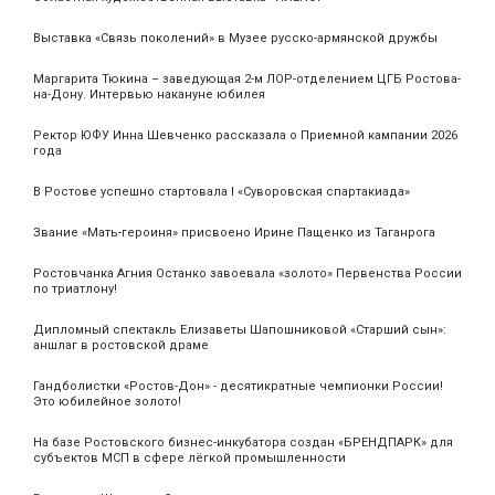
Выставка «Связь поколений» в Музее русско-армянской дружбы
Маргарита Тюкина – заведующая 2-м ЛОР-отделением ЦГБ Ростова-
на-Дону. Интервью накануне юбилея
Ректор ЮФУ Инна Шевченко рассказала о Приемной кампании 2026
года
В Ростове успешно стартовала I «Суворовская спартакиада»
Звание «Мать‑героиня» присвоено Ирине Пащенко из Таганрога
Ростовчанка Агния Останко завоевала «золото» Первенства России
по триатлону!
Дипломный спектакль Елизаветы Шапошниковой «Старший сын»:
аншлаг в ростовской драме
Гандболистки «Ростов-Дон» - десятикратные чемпионки России!
Это юбилейное золото!
На базе Ростовского бизнес-инкубатора создан «БРЕНДПАРК» для
субъектов МСП в сфере лёгкой промышленности