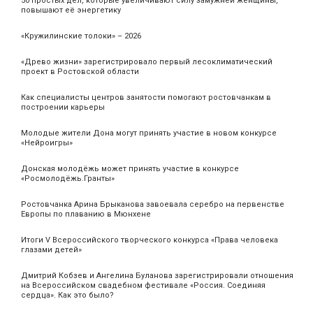
50 простых дел, которые увеличивают силу замужней женщины,
повышают её энергетику
«Кружилинские толоки» – 2026
«Древо жизни» зарегистрировало первый лесоклиматический
проект в Ростовской области
Как специалисты центров занятости помогают ростовчанкам в
построении карьеры
Молодые жители Дона могут принять участие в новом конкурсе
«Нейроигры»
Донская молодёжь может принять участие в конкурсе
«Росмолодёжь.Гранты»
Ростовчанка Арина Брыканова завоевала серебро на первенстве
Европы по плаванию в Мюнхене
Итоги V Всероссийского творческого конкурса «Права человека
глазами детей»
Дмитрий Кобзев и Ангелина Буланова зарегистрировали отношения
на Всероссийском свадебном фестивале «Россия. Соединяя
сердца». Как это было?