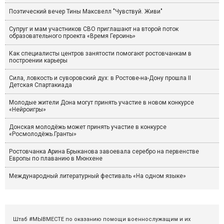
Поэтический вечер Тины Максвелл "Чувствуй. Живи"
Супруг и мам участников СВО приглашают на второй поток
образовательного проекта «Время Героинь»
Как специалисты центров занятости помогают ростовчанкам в
построении карьеры
Сила, ловкость и суворовский дух: в Ростове-на-Дону прошла II
Детская Спартакиада
Молодые жители Дона могут принять участие в новом конкурсе
«Нейроигры»
Донская молодёжь может принять участие в конкурсе
«Росмолодёжь.Гранты»
Ростовчанка Арина Брыканова завоевала серебро на первенстве
Европы по плаванию в Мюнхене
Международный литературный фестиваль «На одном языке»
Штаб #МЫВМЕСТЕ по оказанию помощи военнослужащим и их