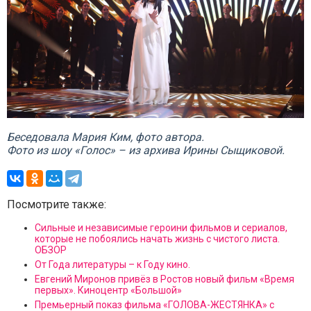
Беседовала Мария Ким, фото автора.
Фото из шоу «Голос» – из архива Ирины Сыщиковой.
Посмотрите также:
Сильные и независимые героини фильмов и сериалов,
которые не побоялись начать жизнь с чистого листа.
ОБЗОР
От Года литературы – к Году кино.
Евгений Миронов привёз в Ростов новый фильм «Время
первых». Киноцентр «Большой»
Премьерный показ фильма «ГОЛОВА-ЖЕСТЯНКА» с