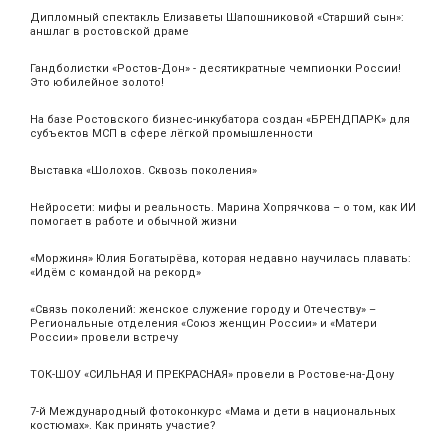
Дипломный спектакль Елизаветы Шапошниковой «Старший сын»:
аншлаг в ростовской драме
Гандболистки «Ростов-Дон» - десятикратные чемпионки России!
Это юбилейное золото!
На базе Ростовского бизнес-инкубатора создан «БРЕНДПАРК» для
субъектов МСП в сфере лёгкой промышленности
Выставка «Шолохов. Сквозь поколения»
Нейросети: мифы и реальность. Марина Хопрячкова – о том, как ИИ
помогает в работе и обычной жизни
«Моржиня» Юлия Богатырёва, которая недавно научилась плавать:
«Идём с командой на рекорд»
«Связь поколений: женское служение городу и Отечеству» –
Региональные отделения «Союз женщин России» и «Матери
России» провели встречу
ТОК-ШОУ «СИЛЬНАЯ И ПРЕКРАСНАЯ» провели в Ростове-на-Дону
7-й Международный фотоконкурс «Мама и дети в национальных
костюмах». Как принять участие?