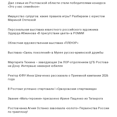
Две семьи из Ростовской области стали победителями конкурса
«Это у нас семейное»
Имущество супругов: какие правила игры? Разбираем с юристом
Мариной Стетюхой
Персональная выставка известного российского художника
Эдуарда Абжинова «В присутствии цвета» в РОМИИ
Областная художественная выставка «ПЛЕНЭР»
Выставка «Связь поколений» в Музее русско-армянской дружбы
Маргарита Тюкина – заведующая 2-м ЛОР-отделением ЦГБ Ростова-
на-Дону. Интервью накануне юбилея
Ректор ЮФУ Инна Шевченко рассказала о Приемной кампании 2026
года
В Ростове успешно стартовала I «Суворовская спартакиада»
Звание «Мать‑героиня» присвоено Ирине Пащенко из Таганрога
Ростовчанка Агния Останко завоевала «золото» Первенства России
по триатлону!