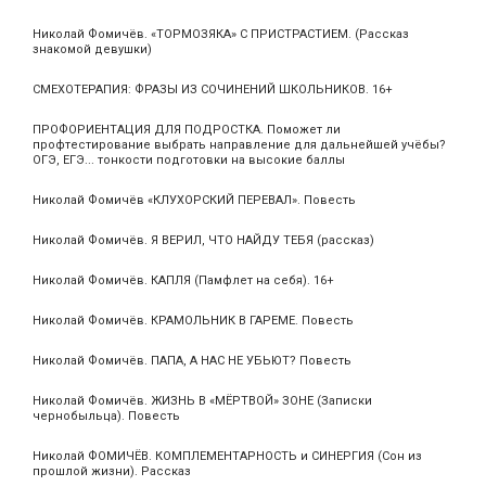
Николай Фомичёв. «ТОРМОЗЯКА» С ПРИСТРАСТИЕМ. (Рассказ
знакомой девушки)
СМЕХОТЕРАПИЯ: ФРАЗЫ ИЗ СОЧИНЕНИЙ ШКОЛЬНИКОВ. 16+
ПРОФОРИЕНТАЦИЯ ДЛЯ ПОДРОСТКА. Поможет ли
профтестирование выбрать направление для дальнейшей учёбы?
ОГЭ, ЕГЭ... тонкости подготовки на высокие баллы
Николай Фомичёв «КЛУХОРСКИЙ ПЕРЕВАЛ». Повесть
Николай Фомичёв. Я ВЕРИЛ, ЧТО НАЙДУ ТЕБЯ (рассказ)
Николай Фомичёв. КАПЛЯ (Памфлет на себя). 16+
Николай Фомичёв. КРАМОЛЬНИК В ГАРЕМЕ. Повесть
Николай Фомичёв. ПАПА, А НАС НЕ УБЬЮТ? Повесть
Николай Фомичёв. ЖИЗНЬ В «МЁРТВОЙ» ЗОНЕ (Записки
чернобыльца). Повесть
Николай ФОМИЧЁВ. КОМПЛЕМЕНТАРНОСТЬ и СИНЕРГИЯ (Сон из
прошлой жизни). Рассказ