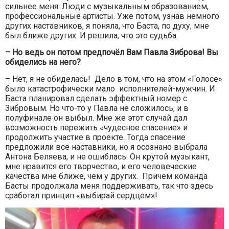
сильнее меня. Люди с музыкальным образованием,
профессиональные артисты. Уже потом, узнав немного
других наставников, я поняла, что Баста, по духу, мне
был ближе других. И решила, что это судьба.
– Но ведь он потом предпочёл Вам Павла Зиброва! Вы
обиделись на него?
– Нет, я не обиделась! Дело в том, что на этом «Голосе»
было катастрофически мало исполнителей-мужчин. И
Баста планировал сделать эффектный номер с
Зибровым. Но что-то у Павла не сложилось, и в
полуфинале он выбыл. Мне же этот случай дал
возможность пережить «чудесное спасение» и
продолжить участие в проекте. Тогда спасение
предложили все наставники, но я осознано выбрала
Антона Беляева, и не ошиблась. Он крутой музыкант,
мне нравится его творчество, и его человеческие
качества мне ближе, чем у других. Причем команда
Басты продолжала меня поддерживать, так что здесь
сработал принцип «выбирай сердцем»!