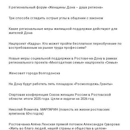
II региональный форум «Женщины Дона – душа региона»
Три способа сгладить острые углы в общении с законом
Какие региональные меры жилищной поддержки действуют для
жителей Дона
Нацпроект «Кадры». Кто может пройти бесплатное переобучение по
востребованным на рынке труда профессиям?
Новые меры социальной поддержки в Ростове-на-Дону в рамках
регионального проекта «Многодетная семья» нацпроекта «Семья»
Женсовет города Волгодонска
На Дону будут работать пять площадок «Росмолодежь.Гранты»
Стартовая конференция Союза женщин России в Ростовской
области: итоги 2025 года. Цели и задачи на 2026 год
Николай Фомичёв. МАРГАРИН (повесть из жизни ростовских
хулиганов 60-х годов)
Ростовчанка Алёна Ленская прямой потомок Александра Суворова:
«Жить во благо людей, нашей страны и общества в целом»