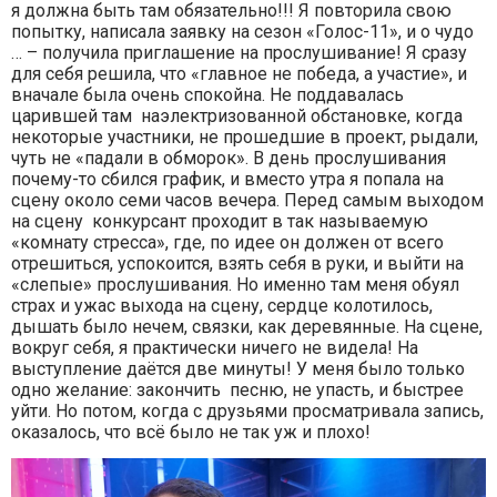
я должна быть там обязательно!!! Я повторила свою
попытку, написала заявку на сезон «Голос-11», и о чудо
… – получила приглашение на прослушивание! Я сразу
для себя решила, что «главное не победа, а участие», и
вначале была очень спокойна. Не поддавалась
царившей там наэлектризованной обстановке, когда
некоторые участники, не прошедшие в проект, рыдали,
чуть не «падали в обморок». В день прослушивания
почему-то сбился график, и вместо утра я попала на
сцену около семи часов вечера. Перед самым выходом
на сцену конкурсант проходит в так называемую
«комнату стресса», где, по идее он должен от всего
отрешиться, успокоится, взять себя в руки, и выйти на
«слепые» прослушивания. Но именно там меня обуял
страх и ужас выхода на сцену, сердце колотилось,
дышать было нечем, связки, как деревянные. На сцене,
вокруг себя, я практически ничего не видела! На
выступление даётся две минуты! У меня было только
одно желание: закончить песню, не упасть, и быстрее
уйти. Но потом, когда с друзьями просматривала запись,
оказалось, что всё было не так уж и плохо!