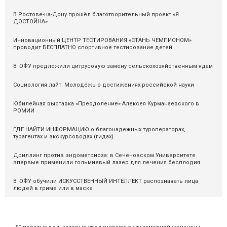
В Ростове-на-Дону прошёл благотворительный проект «Я
ДОСТОЙНА»
Инновационный ЦЕНТР ТЕСТИРОВАНИЯ «СТАНЬ ЧЕМПИОНОМ»
проводит БЕСПЛАТНО спортивное тестирование детей
В ЮФУ предложили цитрусовую замену сельскохозяйственным ядам
Социология лайт: Молодёжь о достижениях российской науки
Юбилейная выставка «Преодоление» Алексея Курманаевского в
РОМИИ
ГДЕ НАЙТИ ИНФОРМАЦИЮ о благонадежных туроператорах,
турагентах и экскурсоводах (гидах)
Дриллинг против эндометриоза: в Сеченовском Университете
впервые применили гольмиевый лазер для лечения бесплодия
В ЮФУ обучили ИСКУССТВЕННЫЙ ИНТЕЛЛЕКТ распознавать лица
людей в гриме или в маске