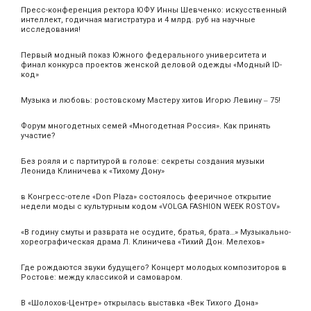
Пресс-конференция ректора ЮФУ Инны Шевченко: искусственный
интеллект, годичная магистратура и 4 млрд. руб на научные
исследования!
Первый модный показ Южного федерального университета и
финал конкурса проектов женской деловой одежды «Модный ID-
код»
Музыка и любовь: ростовскому Мастеру хитов Игорю Левину ‒ 75!
Форум многодетных семей «Многодетная Россия». Как принять
участие?
Без рояля и с партитурой в голове: секреты создания музыки
Леонида Клиничева к «Тихому Дону»
в Конгресс-отеле «Don Plaza» состоялось фееричное открытие
недели моды с культурным кодом «VOLGA FASHION WEEK ROSTOV»
«В годину смуты и разврата не осудите, братья, брата…» Музыкально-
хореографическая драма Л. Клиничева «Тихий Дон. Мелехов»
Где рождаются звуки будущего? Концерт молодых композиторов в
Ростове: между классикой и самоваром.
В «Шолохов-Центре» открылась выставка «Век Тихого Дона»