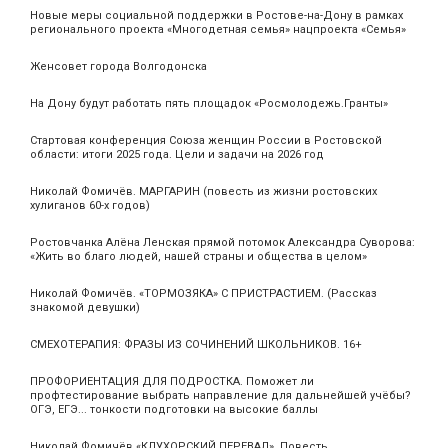
Новые меры социальной поддержки в Ростове-на-Дону в рамках
регионального проекта «Многодетная семья» нацпроекта «Семья»
Женсовет города Волгодонска
На Дону будут работать пять площадок «Росмолодежь.Гранты»
Стартовая конференция Союза женщин России в Ростовской
области: итоги 2025 года. Цели и задачи на 2026 год
Николай Фомичёв. МАРГАРИН (повесть из жизни ростовских
хулиганов 60-х годов)
Ростовчанка Алёна Ленская прямой потомок Александра Суворова:
«Жить во благо людей, нашей страны и общества в целом»
Николай Фомичёв. «ТОРМОЗЯКА» С ПРИСТРАСТИЕМ. (Рассказ
знакомой девушки)
СМЕХОТЕРАПИЯ: ФРАЗЫ ИЗ СОЧИНЕНИЙ ШКОЛЬНИКОВ. 16+
ПРОФОРИЕНТАЦИЯ ДЛЯ ПОДРОСТКА. Поможет ли
профтестирование выбрать направление для дальнейшей учёбы?
ОГЭ, ЕГЭ... тонкости подготовки на высокие баллы
Николай Фомичёв «КЛУХОРСКИЙ ПЕРЕВАЛ». Повесть