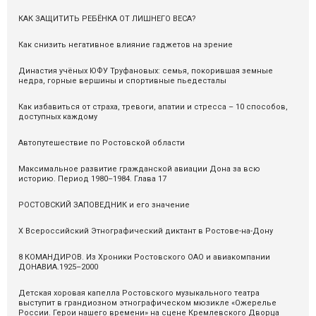
КАК ЗАЩИТИТЬ РЕБЁНКА ОТ ЛИШНЕГО ВЕСА?
Как снизить негативное влияние гаджетов на зрение
Династия учёных ЮФУ Труфановых: семья, покорившая земные
недра, горные вершины и спортивные пьедесталы
Как избавиться от страха, тревоги, апатии и стресса – 10 способов,
доступных каждому
Автопутешествие по Ростовской области
Максимальное развитие гражданской авиации Дона за всю
историю. Период 1980–1984. Глава 17
РОСТОВСКИЙ ЗАПОВЕДНИК и его значение
X Всероссийский Этнографический диктант в Ростове-на-Дону
8 КОМАНДИРОВ. Из Хроники Ростовского ОАО и авиакомпании
ДОНАВИА.1925–2000
Детская хоровая капелла Ростовского музыкального театра
выступит в грандиозном этнографическом мюзикле «Ожерелье
России. Герои нашего времени» на сцене Кремлевского Дворца