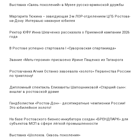
Выставка «Связь поколений» в Музее русско-армянской дружбы
Маргарита Тюкина – заведующая 2-м ЛОР-отделением ЦГБ Ростова-
на-Дону. Интервью накануне юбилея
Ректор ЮФУ Инна Шевченко рассказала о Приемной кампании 2026
года
В Ростове успешно стартовала I «Суворовская спартакиада»
Звание «Мать‑героиня» присвоено Ирине Пащенко из Таганрога
Ростовчанка Агния Останко завоевала «золото» Первенства России
по триатлону!
Дипломный спектакль Елизаветы Шапошниковой «Старший сын»:
аншлаг в ростовской драме
Гандболистки «Ростов-Дон» - десятикратные чемпионки России!
Это юбилейное золото!
На базе Ростовского бизнес-инкубатора создан «БРЕНДПАРК» для
субъектов МСП в сфере лёгкой промышленности
Выставка «Шолохов. Сквозь поколения»