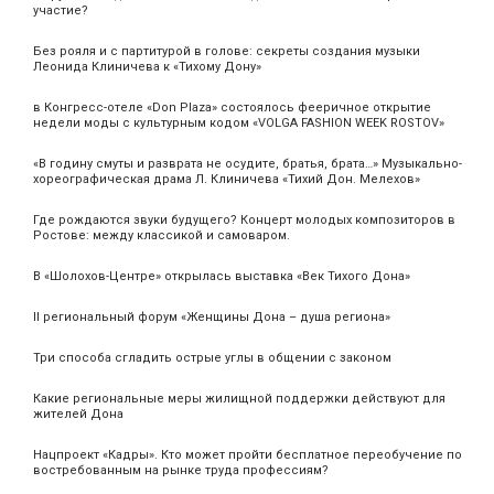
участие?
Без рояля и с партитурой в голове: секреты создания музыки
Леонида Клиничева к «Тихому Дону»
в Конгресс-отеле «Don Plaza» состоялось фееричное открытие
недели моды с культурным кодом «VOLGA FASHION WEEK ROSTOV»
«В годину смуты и разврата не осудите, братья, брата…» Музыкально-
хореографическая драма Л. Клиничева «Тихий Дон. Мелехов»
Где рождаются звуки будущего? Концерт молодых композиторов в
Ростове: между классикой и самоваром.
В «Шолохов-Центре» открылась выставка «Век Тихого Дона»
II региональный форум «Женщины Дона – душа региона»
Три способа сгладить острые углы в общении с законом
Какие региональные меры жилищной поддержки действуют для
жителей Дона
Нацпроект «Кадры». Кто может пройти бесплатное переобучение по
востребованным на рынке труда профессиям?