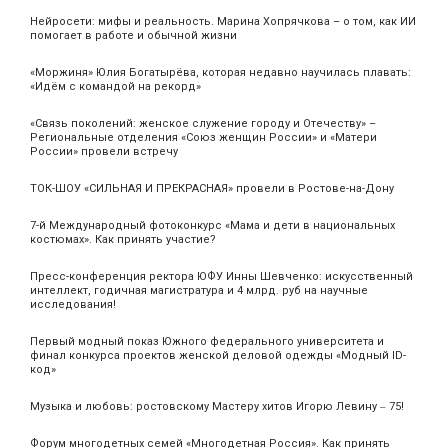
Нейросети: мифы и реальность. Марина Хопрячкова – о том, как ИИ
помогает в работе и обычной жизни
«Моржиня» Юлия Богатырёва, которая недавно научилась плавать:
«Идём с командой на рекорд»
«Связь поколений: женское служение городу и Отечеству» –
Региональные отделения «Союз женщин России» и «Матери
России» провели встречу
ТОК-ШОУ «СИЛЬНАЯ И ПРЕКРАСНАЯ» провели в Ростове-на-Дону
7-й Международный фотоконкурс «Мама и дети в национальных
костюмах». Как принять участие?
Пресс-конференция ректора ЮФУ Инны Шевченко: искусственный
интеллект, годичная магистратура и 4 млрд. руб на научные
исследования!
Первый модный показ Южного федерального университета и
финал конкурса проектов женской деловой одежды «Модный ID-
код»
Музыка и любовь: ростовскому Мастеру хитов Игорю Левину ‒ 75!
Форум многодетных семей «Многодетная Россия». Как принять