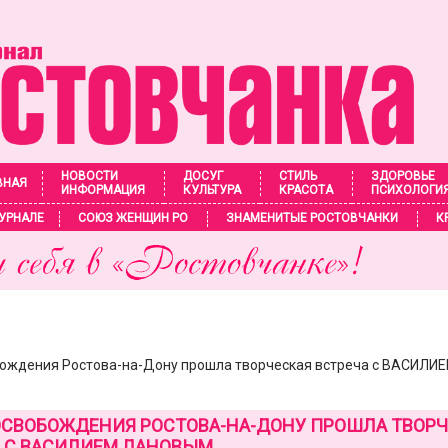
НОВОСТИ
ДОСУГ
СТИЛЬ
ЗДОРОВЬЕ
ВНАЯ
ИНФОРМАЦИЯ
КУЛЬТУРА
КРАСОТА
ПСИХОЛОГИ
УРНАЛЕ
СОЮЗ ЖЕНЩИН РО
ЗНАМЕНИТЫЕ РОСТОВЧАНКИ
К
бождения Ростова-на-Дону прошла творческая встреча с ВАСИЛ
ОСВОБОЖДЕНИЯ РОСТОВА-НА-ДОНУ ПРОШЛА ТВОР
 С ВАСИЛИЕМ ЛАНОВЫМ