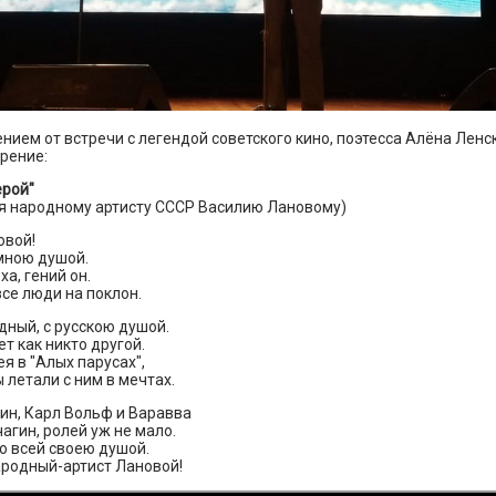
нием от встречи с легендой советского кино, поэтесса Алёна Ленс
рение:
ерой"
я народному артисту СССР Василию Лановому)
овой!
мною душой.
ха, гений он.
все люди на поклон.
дный, с русскою душой.
ет как никто другой.
ея в "Алых парусах",
летали с ним в мечтах.
ин, Карл Вольф и Варавва
агин, ролей уж не мало.
о всей своею душой.
ародный-артист Лановой!