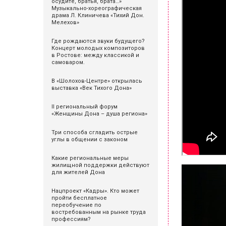
осудите, братья, брата…»
Музыкально-хореографическая
драма Л. Клиничева «Тихий Дон.
Мелехов»
Где рождаются звуки будущего?
Концерт молодых композиторов
в Ростове: между классикой и
самоваром.
В «Шолохов-Центре» открылась
выставка «Век Тихого Дона»
II региональный форум
«Женщины Дона – душа региона»
Три способа сгладить острые
углы в общении с законом
Какие региональные меры
жилищной поддержки действуют
для жителей Дона
Нацпроект «Кадры». Кто может
пройти бесплатное
переобучение по
востребованным на рынке труда
профессиям?