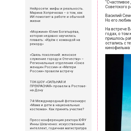
"Счастливое 
Советского р
Нейросети: мифы и реальность.
Марина Хопрячкова – о том, как
Василий Семе
ИИ помогает в работе и обычной
Но его любим
жизни
На встрече 
«Моржиня» Юлия Богатырёва,
годах, о том
которая недавно научилась
пришлось раб
плавать: «Идём с командой на
остались с т
рекорд»
кинофильма "
«Связь поколений: женское
служение городу и Отечеству» –
Региональные отделения «Союз
женщин России» и «Матери
России» провели встречу
ТОК-ШОУ «СИЛЬНАЯ И
ПРЕКРАСНАЯ» провели в Ростове-
на-Дону
7-й Международный фотоконкурс
«Мама и дети в национальных
костюмах». Как принять участие?
Пресс-конференция ректора ЮФУ
Инны Шевченко: искусственный
интеллект, годичная магистратура