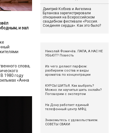
Дмитрий Кобзев и Ангелина
Буланова зарегистрировали
отношения на Всероссийском
свадебном фестивале «Россия.
овёл
Соединяя сердца». Как это было?
ободным, и зал
же
енный
Николай Фомичёв. ПАПА, А НАС НЕ
 жителями
УБЬЮТ? Повесть
твенного слова,
Из чего делают парфюм:
мического
разбираем состав и виды
ароматов по концентрации
 В 1980 году
 фильмах «Анна
КУРСЫ ШИТЬЯ. Как выбрать?
Можно ли научитья шить онлайн?
Поговорим с экспертом
На Дону работает единый
телефонный центр МФЦ
Знакомьтесь с удовольствием.
СОВЕТЫ СВАХИ