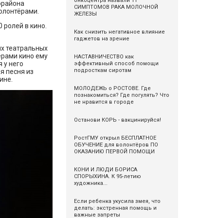
онкоцентра назвали 11
орайона
СИМПТОМОВ РАКА МОЛОЧНОЙ
волонтёрами.
ЖЕЛЕЗЫ
 ролей в кино.
Как снизить негативное влияние
гаджетов на зрение
ых театральных
ёрами кино ему
НАСТАВНИЧЕСТВО как
 у него
эффективный способ помощи
подросткам сиротам
я песня из
ине.
МОЛОДЕЖЬ о РОСТОВЕ. Где
познакомиться? Где погулять? Что
не нравится в городе
Останови КОРЬ - вакцинируйся!
РостГМУ открыл БЕСПЛАТНОЕ
ОБУЧЕНИЕ для волонтёров ПО
ОКАЗАНИЮ ПЕРВОЙ ПОМОЩИ
КОНИ И ЛЮДИ БОРИСА
СПОРЫХИНА. К 95-летию
художника...
Если ребенка укусила змея, что
делать: экстренная помощь и
важные запреты