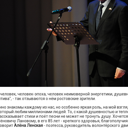
человек, человек-эпоха, человек неимоверной энергетики, душевн
тива", - так отзываются о нём ростовские зрители.
 кино знакомы каждому из нас, но особенно яркая роль, на мой взгл
оторый любим миллионами людей. То, с какой душевностью и теп
ссказывает стихи и поёт песни не может не тронуть душу. Хочетс
новичу Лановому, в его 85 лет - крепкого здоровья, благополучия
говорит
Алёна Ленская
- поэтесса, руководитель волонтёрского дв