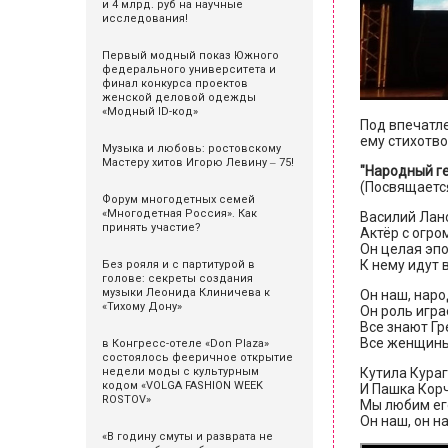
и 4 млрд. руб на научные
исследования!
Первый модный показ Южного
федерального университета и
финал конкурса проектов
женской деловой одежды
«Модный ID-код»
Под впечатле
ему стихотво
Музыка и любовь: ростовскому
Мастеру хитов Игорю Левину ‒ 75!
"Народный г
(Посвящаетс
Форум многодетных семей
«Многодетная Россия». Как
Василий Лан
принять участие?
Актёр с огро
Он целая эпо
К нему идут 
Без рояля и с партитурой в
голове: секреты создания
музыки Леонида Клиничева к
Он наш, наро
«Тихому Дону»
Он роль игра
Все знают Гр
Все женщины 
в Конгресс-отеле «Don Plaza»
состоялось фееричное открытие
Кутила Кураг
недели моды с культурным
кодом «VOLGA FASHION WEEK
И Пашка Корч
ROSTOV»
Мы любим ег
Он наш, он н
«В годину смуты и разврата не