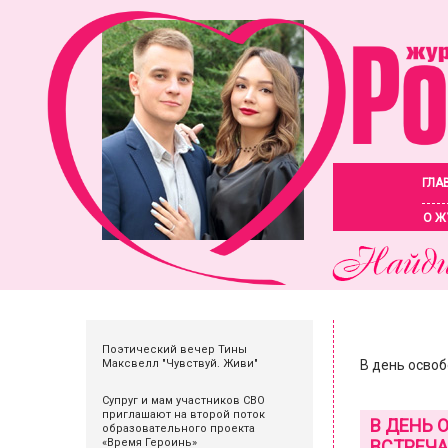
ГЛА
О Ж
Поэтический вечер Тины
Максвелл "Чувствуй. Живи"
В день осво
Супруг и мам участников СВО
приглашают на второй поток
В ДЕНЬ 
образовательного проекта
«Время Героинь»
ВСТРЕЧА