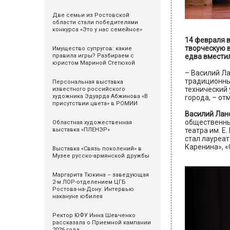
Две семьи из Ростовской
области стали победителями
конкурса «Это у нас семейное»
14 февраля 
творческую в
Имущество супругов: какие
правила игры? Разбираем с
едва вмести
юристом Мариной Стетюхой
– Василий Ла
традиционны
Персональная выставка
технический 
известного российского
художника Эдуарда Абжинова «В
города, – от
присутствии цвета» в РОМИИ
Василий Лан
общественный
Областная художественная
выставка «ПЛЕНЭР»
театра им. Е
стал лауреа
Каренина», «
Выставка «Связь поколений» в
Музее русско-армянской дружбы
Маргарита Тюкина – заведующая
2-м ЛОР-отделением ЦГБ
Ростова-на-Дону. Интервью
накануне юбилея
Ректор ЮФУ Инна Шевченко
рассказала о Приемной кампании
2026 года