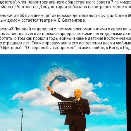
детство", член территориального общественного совета 7-го микр
айона г. Ростова-на-Дону, которая побывала на встрече вместе с 
нович за 60 с лишним лет актёрской деятельности сыграл более 80
ым домом остается театр им. Е. Вахтангова.
Василий Лановой поделился с гостями воспоминаниями о своих юн
 как начиналась его актёрская карьера, с какими легендарными акт
отать, о том как прошли годы войны и какие детские воспоминания
ех страшных лет. Также прозвучали в его исполнении всеми любима
Офицеры" - "От героев былых времен", стихи о войне, о Боге, о Род