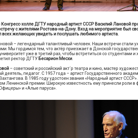
в Конгресс-холле ДГТУ народный артист СССР Василий Лановой пр
стречу с жителями Ростова-на-Дону. Вход на мероприятие был св
л всех желающих увидеть и послушать любимого артиста.
новой – легендарный талантливый человек. Наши встречи стали у
ми. Мы гордимся тем, что актёр приезжает в Донской государств
университет уже в третий раз, чтобы встретиться со студентами и
метил ректор ДГТУ
Бесарион Месхи
.
овой
– советский и российский акт`р театра и кино, мастер художес
 деятель, педагог. С 1957 года – артист Государственного акаде
. Вахтангова. В 1985 году удостоен звания «Народный артист СССР».
том Ленинской премии. Широкую известность ему принесли роли в
Офицеры» и «Алые паруса».