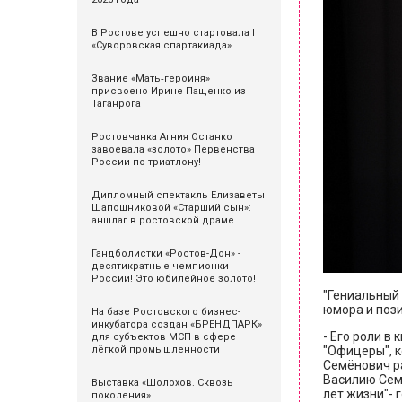
В Ростове успешно стартовала I
«Суворовская спартакиада»
Звание «Мать‑героиня»
присвоено Ирине Пащенко из
Таганрога
Ростовчанка Агния Останко
завоевала «золото» Первенства
России по триатлону!
Дипломный спектакль Елизаветы
Шапошниковой «Старший сын»:
аншлаг в ростовской драме
Гандболистки «Ростов-Дон» -
десятикратные чемпионки
России! Это юбилейное золото!
"Гениальный 
юмора и пози
На базе Ростовского бизнес-
инкубатора создан «БРЕНДПАРК»
- Его роли в
для субъектов МСП в сфере
"Офицеры", к
лёгкой промышленности
Семёнович ра
Василию Семё
Выставка «Шолохов. Сквозь
лет жизни"- 
поколения»