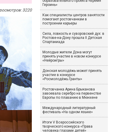
образовательного проекта «Время
Героинь»
росмотров: 3220
Как специалисты центров занятости
помогают ростовчанкам в
построении карьеры
Сила, ловкость и суворовский дух: в
Ростове-на-Дону прошла II Детская
Спартакиада
Молодые жители Дона могут
принять участие в новом конкурсе
«Нейроигры»
Донская молодёжь может принять
участие в конкурсе
«Росмолодёжь.Гранты»
Ростовчанка Арина Брыканова
завоевала серебро на первенстве
Европы по плаванию в Мюнхене
Международный литературный
фестиваль «На одном языке»
Итоги V Всероссийского
творческого конкурса «Права
человека глазами детей»