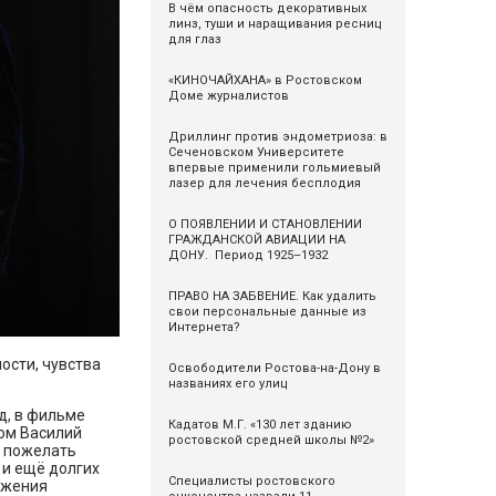
В чём опасность декоративных
линз, туши и наращивания ресниц
для глаз
«КИНОЧАЙХАНА» в Ростовском
Доме журналистов
Дриллинг против эндометриоза: в
Сеченовском Университете
впервые применили гольмиевый
лазер для лечения бесплодия
О ПОЯВЛЕНИИ И СТАНОВЛЕНИИ
ГРАЖДАНСКОЙ АВИАЦИИ НА
ДОНУ. Период 1925–1932
ПРАВО НА ЗАБВЕНИЕ. Как удалить
свои персональные данные из
Интернета?
ости, чувства
Освободители Ростова-на-Дону в
названиях его улиц
яд, в фильме
Кадатов М.Г. «130 лет зданию
лом Василий
ростовской средней школы №2»
я пожелать
 и ещё долгих
Специалисты ростовского
ижения