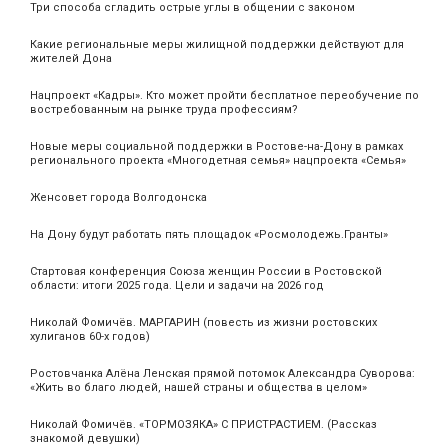
Три способа сгладить острые углы в общении с законом
Какие региональные меры жилищной поддержки действуют для
жителей Дона
Нацпроект «Кадры». Кто может пройти бесплатное переобучение по
востребованным на рынке труда профессиям?
Новые меры социальной поддержки в Ростове-на-Дону в рамках
регионального проекта «Многодетная семья» нацпроекта «Семья»
Женсовет города Волгодонска
На Дону будут работать пять площадок «Росмолодежь.Гранты»
Стартовая конференция Союза женщин России в Ростовской
области: итоги 2025 года. Цели и задачи на 2026 год
Николай Фомичёв. МАРГАРИН (повесть из жизни ростовских
хулиганов 60-х годов)
Ростовчанка Алёна Ленская прямой потомок Александра Суворова:
«Жить во благо людей, нашей страны и общества в целом»
Николай Фомичёв. «ТОРМОЗЯКА» С ПРИСТРАСТИЕМ. (Рассказ
знакомой девушки)