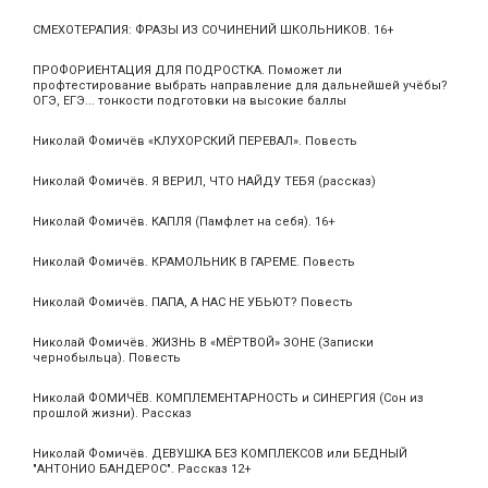
СМЕХОТЕРАПИЯ: ФРАЗЫ ИЗ СОЧИНЕНИЙ ШКОЛЬНИКОВ. 16+
ПРОФОРИЕНТАЦИЯ ДЛЯ ПОДРОСТКА. Поможет ли
профтестирование выбрать направление для дальнейшей учёбы?
ОГЭ, ЕГЭ... тонкости подготовки на высокие баллы
Николай Фомичёв «КЛУХОРСКИЙ ПЕРЕВАЛ». Повесть
Николай Фомичёв. Я ВЕРИЛ, ЧТО НАЙДУ ТЕБЯ (рассказ)
Николай Фомичёв. КАПЛЯ (Памфлет на себя). 16+
Николай Фомичёв. КРАМОЛЬНИК В ГАРЕМЕ. Повесть
Николай Фомичёв. ПАПА, А НАС НЕ УБЬЮТ? Повесть
Николай Фомичёв. ЖИЗНЬ В «МЁРТВОЙ» ЗОНЕ (Записки
чернобыльца). Повесть
Николай ФОМИЧЁВ. КОМПЛЕМЕНТАРНОСТЬ и СИНЕРГИЯ (Сон из
прошлой жизни). Рассказ
Николай Фомичёв. ДЕВУШКА БЕЗ КОМПЛЕКСОВ или БЕДНЫЙ
"АНТОНИО БАНДЕРОС". Рассказ 12+