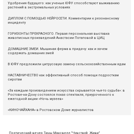
Удобрения будущего: как ученые ЮФУ способствуют выживанию
растений в экстремальных условиях
ДИПЛОМ С ПОМОЩЬЮ НЕЙРОСЕТИ. Комментарии к резонансному
инциденту
ГОРИЗОНТЫ ПРЕКРАСНОГО. Первая персональная выставка
живописных произведений Анастасии Потаповой в ЦИЦ
ДОМАШНИЕ ЗМЕИ. Мышиная ферма в придачу: как и зачем
содержать домашних змей
В ЮФУ предложили цитрусовую замену сельскохозяйственным ядам
НАСТАВНИЧЕСТВО как эффективный способ помощи подросткам
сиротам
«За каждым произведением искусства скрывается чья-то судьба»: в
Ростове-на-Дону состоялся показ спектакля, приуроченного к
ежегодной акции «Ночь музеев»
«КИНОЧАЙХАНА» в Ростовском Доме журналистов
Поэтический вечер Тины Максвелл "Чувствуй. Живи"