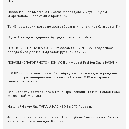
Пак
Персональная выставка Николая Медведева и клубный дом
«Парамонов». Проект «Вне времени»
Топ-5 профессий, которые востребованы и появились благодаря ИИ
Сделай вклад в здоровое будущее – вакцинируйся!
ПРОЕКТ «ВСТРЕЧИ В МУЗЕЕ». Вячеслав ЛОБЫРЕВ: «Многодетность
всегда была для меня идеалом русской семьи»
ПОКАЗЫ «БЛАГОПРИСТОЙНОЙ МОДЫ» Modest Fashion Day в КАЗАНИ
В ЮФУ создали уникальную биогибридную систему для упрощения
процесса разминирования территорий в зоне СВО и в странах
Ближнего Востока
Специалисты ростовского онкоцентра назвали 11 СИМПТОМОВ РАКА
МОЛОЧНОЙ ЖЕЛЕЗЫ
Николай Фомичёв. ПАПА, А НАС НЕ УБЬЮТ? Повесть
Аллею сирени имени Валентины Гризодубовой высадили в Ростове
активисты Союза женщин России