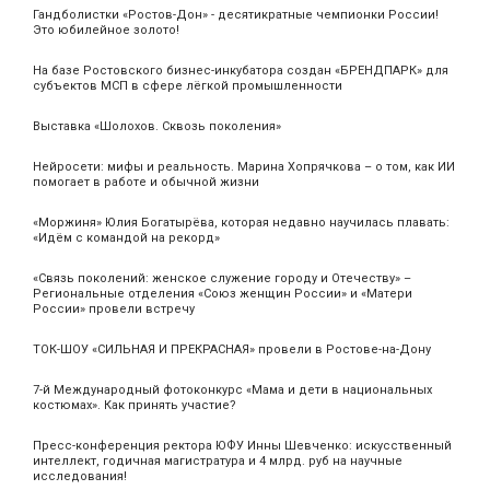
Гандболистки «Ростов-Дон» - десятикратные чемпионки России!
Это юбилейное золото!
На базе Ростовского бизнес-инкубатора создан «БРЕНДПАРК» для
субъектов МСП в сфере лёгкой промышленности
Выставка «Шолохов. Сквозь поколения»
Нейросети: мифы и реальность. Марина Хопрячкова – о том, как ИИ
помогает в работе и обычной жизни
«Моржиня» Юлия Богатырёва, которая недавно научилась плавать:
«Идём с командой на рекорд»
«Связь поколений: женское служение городу и Отечеству» –
Региональные отделения «Союз женщин России» и «Матери
России» провели встречу
ТОК-ШОУ «СИЛЬНАЯ И ПРЕКРАСНАЯ» провели в Ростове-на-Дону
7-й Международный фотоконкурс «Мама и дети в национальных
костюмах». Как принять участие?
Пресс-конференция ректора ЮФУ Инны Шевченко: искусственный
интеллект, годичная магистратура и 4 млрд. руб на научные
исследования!