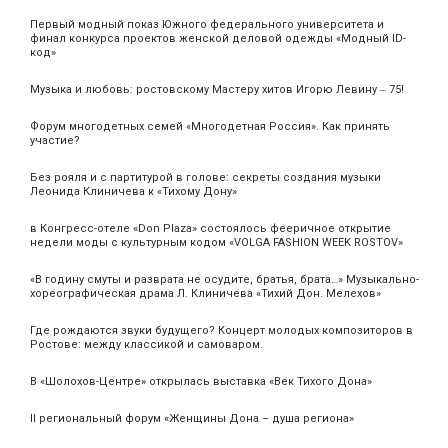
Первый модный показ Южного федерального университета и
финал конкурса проектов женской деловой одежды «Модный ID-
код»
Музыка и любовь: ростовскому Мастеру хитов Игорю Левину ‒ 75!
Форум многодетных семей «Многодетная Россия». Как принять
участие?
Без рояля и с партитурой в голове: секреты создания музыки
Леонида Клиничева к «Тихому Дону»
в Конгресс-отеле «Don Plaza» состоялось фееричное открытие
недели моды с культурным кодом «VOLGA FASHION WEEK ROSTOV»
«В годину смуты и разврата не осудите, братья, брата…» Музыкально-
хореографическая драма Л. Клиничева «Тихий Дон. Мелехов»
Где рождаются звуки будущего? Концерт молодых композиторов в
Ростове: между классикой и самоваром.
В «Шолохов-Центре» открылась выставка «Век Тихого Дона»
II региональный форум «Женщины Дона – душа региона»