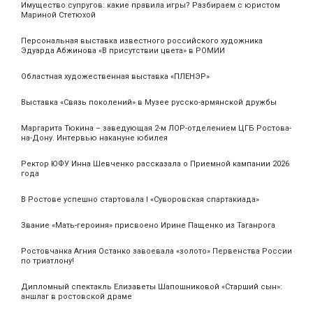
Имущество супругов: какие правила игры? Разбираем с юристом
Мариной Стетюхой
Персональная выставка известного российского художника
Эдуарда Абжинова «В присутствии цвета» в РОМИИ
Областная художественная выставка «ПЛЕНЭР»
Выставка «Связь поколений» в Музее русско-армянской дружбы
Маргарита Тюкина – заведующая 2-м ЛОР-отделением ЦГБ Ростова-
на-Дону. Интервью накануне юбилея
Ректор ЮФУ Инна Шевченко рассказала о Приемной кампании 2026
года
В Ростове успешно стартовала I «Суворовская спартакиада»
Звание «Мать‑героиня» присвоено Ирине Пащенко из Таганрога
Ростовчанка Агния Останко завоевала «золото» Первенства России
по триатлону!
Дипломный спектакль Елизаветы Шапошниковой «Старший сын»:
аншлаг в ростовской драме