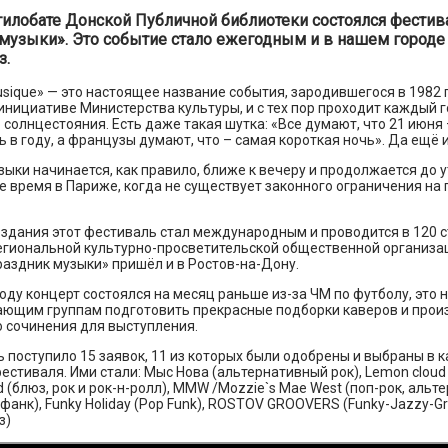
стилобате Донской Публичной библиотеки состоялся фестив
музыки». Это событие стало ежегодным и в нашем городе
з.
Musique» — это настоящее название события, зародившегося в 1982 
инициативе Министерства культуры, и с тех пор проходит каждый г
 солнцестояния. Есть даже такая шутка: «Все думают, что 21 июня
 в году, а французы думают, что – самая короткая ночь». Да ещё 
ыки начинается, как правило, ближе к вечеру и продолжается до у
 время в Париже, когда не существует законного ограничения н
здания этот фестиваль стал международным и проводится в 120 с
егиональной культурно-просветительской общественной организа
аздник музыки» пришёл и в Ростов-на-Дону.
году концерт состоялся на месяц раньше из-за ЧМ по футболу, это
ающим группам подготовить прекрасные подборки каверов и прои
 сочинения для выступления.
 поступило 15 заявок, 11 из которых были одобрены и выбраны в 
естиваля. Ими стали: Мыс Нова (альтернативный рок), Lemon cloud (
d (блюз, рок и рок-н-ролл), MMW /Mozzie`s Mae West (поп-рок, альт
-фанк), Funky Holiday (Pop Funk), ROSTOV GROOVERS (Funky-Jazzy-Gr
з)