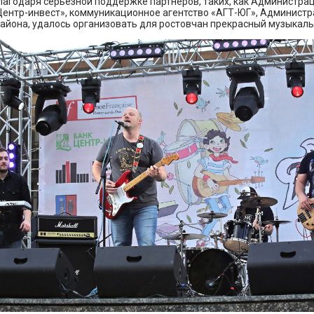
благодаря серьёзной поддержке партнёров, таких, как Администра
Центр-инвест», коммуникационное агентство «АГТ-ЮГ», Админист
района, удалось организовать для ростовчан прекрасный музыкал