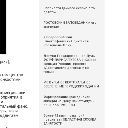
Опасности дачного сезона. Что
делать?
РОСТОВСКИЙ ЗАПОВЕДНИК и его
значение
X Всероссийский
Этнографический диктант в
Ростове-на-Дону
Депутат Государственной Думы
ФС РФ ЛАРИСА ТУТОВА о «Союзе
azz),
женщин России», проекте
«Десятилетие детства» и не
только
ктам центра
тонкостями
МОДУЛЬНОЕ ВЕРТИКАЛЬНОЕ
ОЗЕЛЕНЕНИЕ ГОРОДСКИХ ЗДАНИЙ
ль мы решили
роприятия, в
Формирование Гражданской
авиации на Дону, как структуры
 и
ВВС РККА. 1940-1944
тальный фанк,
ры, так и
продвигаем
Более 72 тысяч вакансий
предлагает ОБЛАСТНАЯ СЛУЖБА
ЗАНЯТОСТИ