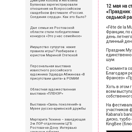
Дмитрий Кобзев и Ангелина
Буланова зарегистрировали
12 мая на 
отношения на Всероссийском
«Праздник 
свадебном фестивале «Россия.
седьмой ра
Соединяя сердца». Как это было?
«Fête de la 
Две семьи из Ростовской
Франции, по 
области стали победителями
день летнего
конкурса «Это у нас семейное»
длинный день
Имущество супругов: какие
Праздник Муз
правила игры? Разбираем с
единственное
юристом Мариной Стетюхой
шум.
Персональная выставка
С момента со
известного российского
Благодаря р
художника Эдуарда Абжинова «В
Франсез» «Пр
присутствии цвета» в РОМИИ
Хоть в этом 
Областная художественная
всем выступ
выставка «ПЛЕНЭР»
собственного
На фестиваль
Выставка «Связь поколений» в
Музее русско-армянской дружбы
участников ф
Kabana's ban
диско, турбо
Маргарита Тюкина – заведующая
KingBee (блю
2-м ЛОР-отделением ЦГБ
Ростова-на-Дону. Интервью
накануне юбилея