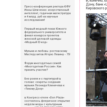
И, конечно, 
Дону, банк «
Пресс-конференция ректора ЮФУ
Кировского 
Инны Шевченко: искусственный
интеллект, годичная магистратура
и 4 млрд. руб на научные
исследования!
Первый модный показ Южного
федерального университета и
финал конкурса проектов
женской деловой одежды
«Модный ID-код»
Музыка и любовь: ростовскому
Мастеру хитов Игорю Левину ‒ 75!
Форум многодетных семей
«Многодетная Россия». Как
принять участие?
Без рояля и с партитурой в
голове: секреты создания
музыки Леонида Клиничева к
«Тихому Дону»
в Конгресс-отеле «Don Plaza»
состоялось фееричное открытие
недели моды с культурным