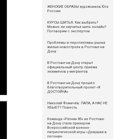
ЖЕНСКИЕ ОБРАЗЫ художников Юга
России
КУРСЫ ШИТЬЯ. Как выбрать?
Можно ли научитья шить онлайн?
Поговорим с экспертом
Проблемы и перспективы рынка
жилых новостроек в Ростове-на-
Дону
В Ростове-на-Дону открыт
официальный центр приема
экзаменов у мигрантов
В Ростове-на-Дону прошёл
благотворительный проект «Я
ДОСТОЙНА»
Николай Фомичёв. ПАПА, А НАС НЕ
УБЬЮТ? Повесть
Команда «Ратник 85» из Ростова-
на-Дону стала призером
Всероссийской военно-
патриотической игры «Девушки в
погонах»