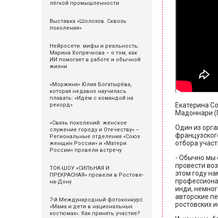
лёгкой промышленности
Выставка «Шолохов. Сквозь
поколения»
Нейросети: мифы и реальность.
Марина Хопрячкова – о том, как
ИИ помогает в работе и обычной
жизни
«Моржиня» Юлия Богатырёва,
которая недавно научилась
плавать: «Идём с командой на
Екатерина Со
рекорд»
Мадоннари (П
«Связь поколений: женское
Один из орга
служение городу и Отечеству» –
французског
Региональные отделения «Союз
отбора участ
женщин России» и «Матери
России» провели встречу
- Обычно мы
провести воз
ТОК-ШОУ «СИЛЬНАЯ И
этом году на
ПРЕКРАСНАЯ» провели в Ростове-
профессиона
на-Дону
инди, немног
авторские пе
7-й Международный фотоконкурс
ростовских и
«Мама и дети в национальных
костюмах». Как принять участие?