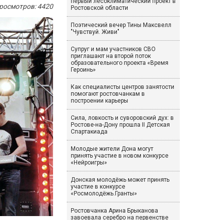
первый лесоклиматический проект в
росмотров: 4420
Ростовской области
Поэтический вечер Тины Максвелл
"Чувствуй. Живи"
Супруг и мам участников СВО
приглашают на второй поток
образовательного проекта «Время
Героинь»
Как специалисты центров занятости
помогают ростовчанкам в
построении карьеры
Сила, ловкость и суворовский дух: в
Ростове-на-Дону прошла II Детская
Спартакиада
Молодые жители Дона могут
принять участие в новом конкурсе
«Нейроигры»
Донская молодёжь может принять
участие в конкурсе
«Росмолодёжь.Гранты»
Ростовчанка Арина Брыканова
завоевала серебро на первенстве