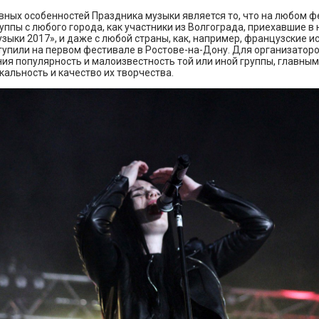
вных особенностей Праздника музыки является то, что на любом ф
уппы с любого города, как участники из Волгограда, приехавшие в 
зыки 2017», и даже с любой страны, как, например, французские и
упили на первом фестивале в Ростове-на-Дону. Для организаторо
ия популярность и малоизвестность той или иной группы, главным
кальность и качество их творчества.