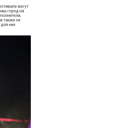
естивале могут
наш город на
сполнители,
в также не
 для них