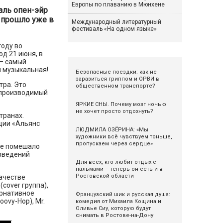
Европы по плаванию в Мюнхене
аль опен-эйр
 прошло уже в
Международный литературный
фестиваль «На одном языке»
году во
од 21 июня, в
 – самый
и музыкальная!
Безопасные поездки: как не
заразиться гриппом и ОРВИ в
тра. Это
общественном транспорте?
а производимый
ЯРКИЕ СНЫ. Почему мозг ночью
не хочет просто отдохнуть?
транах.
ции «Альянс
ЛЮДМИЛА ОЗЁРИНА: «Мы
художники всё чувствуем тоньше,
пропускаем через сердце»
 не помешало
зведений
Для всех, кто любит отдых с
пальмами – теперь он есть и в
Ростовской области
качестве
cover группа),
ернативное
Французский шик и русская душа:
oovy-Hop), Mr.
комедия от Михаила Кощина и
Оливье Сиу, которую будут
снимать в Ростове-на-Дону