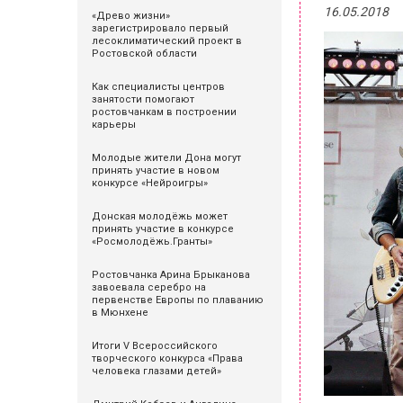
16.05.2018
«Древо жизни»
зарегистрировало первый
лесоклиматический проект в
Ростовской области
Как специалисты центров
занятости помогают
ростовчанкам в построении
карьеры
Молодые жители Дона могут
принять участие в новом
конкурсе «Нейроигры»
Донская молодёжь может
принять участие в конкурсе
«Росмолодёжь.Гранты»
Ростовчанка Арина Брыканова
завоевала серебро на
первенстве Европы по плаванию
в Мюнхене
Итоги V Всероссийского
творческого конкурса «Права
человека глазами детей»