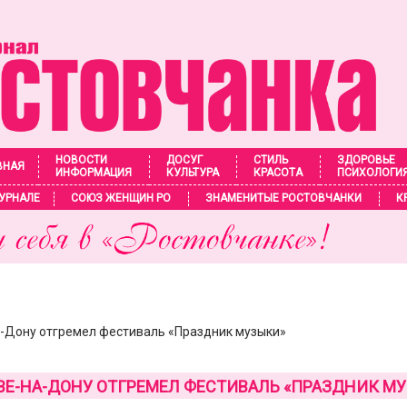
НОВОСТИ
ДОСУГ
СТИЛЬ
ЗДОРОВЬЕ
ВНАЯ
ИНФОРМАЦИЯ
КУЛЬТУРА
КРАСОТА
ПСИХОЛОГИ
УРНАЛЕ
СОЮЗ ЖЕНЩИН РО
ЗНАМЕНИТЫЕ РОСТОВЧАНКИ
К
а-Дону отгремел фестиваль «Праздник музыки»
ВЕ-НА-ДОНУ ОТГРЕМЕЛ ФЕСТИВАЛЬ «ПРАЗДНИК М