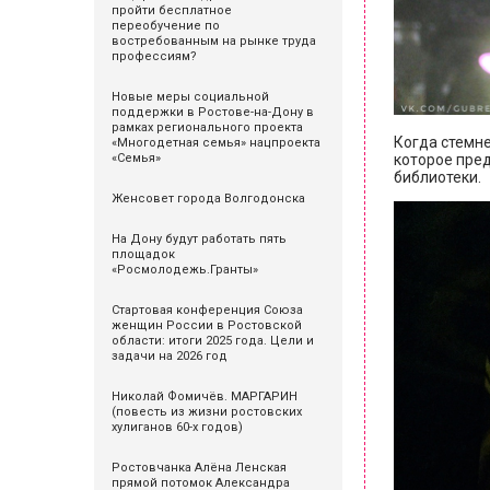
пройти бесплатное
переобучение по
востребованным на рынке труда
профессиям?
Новые меры социальной
поддержки в Ростове-на-Дону в
рамках регионального проекта
Когда стемне
«Многодетная семья» нацпроекта
«Семья»
которое пред
библиотеки.
Женсовет города Волгодонска
На Дону будут работать пять
площадок
«Росмолодежь.Гранты»
Стартовая конференция Союза
женщин России в Ростовской
области: итоги 2025 года. Цели и
задачи на 2026 год
Николай Фомичёв. МАРГАРИН
(повесть из жизни ростовских
хулиганов 60-х годов)
Ростовчанка Алёна Ленская
прямой потомок Александра