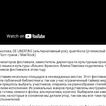
колова, DE LIBERTAS (альтернативный рок), quamboca (углекислый j
ост-гранж / Mail Rock).
низаторов фестиваля, заместитель директора по культурным прое
о языка и культуры «Альянс Франсез» Алина Павлова поделилась 
ников фестиваля в этом году.
 ставим несколько площадок в неожиданных местах. Этот фестива
ле публичной библиотеки и, так как у нас ограниченный таймер ме
м пришлось выбрать участников, опираясь на разнообразие стилей
лизм исполнения. Из уникальных жанров представлены инструмен
о готики, немного фолка, альтернатива, конечно. Выбирали как каве
сни, на которые в основном мы делали упор, так как мы всё-таки 
сполнителей.