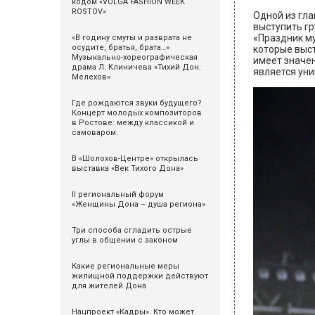
кодом «VOLGA FASHION WEEK
ROSTOV»
Одной из гла
выступить гр
«Праздник му
«В годину смуты и разврата не
осудите, братья, брата…»
которые выст
Музыкально-хореографическая
имеет значен
драма Л. Клиничева «Тихий Дон.
является уни
Мелехов»
Где рождаются звуки будущего?
Концерт молодых композиторов
в Ростове: между классикой и
самоваром.
В «Шолохов-Центре» открылась
выставка «Век Тихого Дона»
II региональный форум
«Женщины Дона – душа региона»
Три способа сгладить острые
углы в общении с законом
Какие региональные меры
жилищной поддержки действуют
для жителей Дона
Нацпроект «Кадры». Кто может