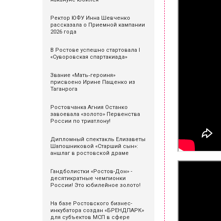
Ректор ЮФУ Инна Шевченко
рассказала о Приемной кампании
2026 года
В Ростове успешно стартовала I
«Суворовская спартакиада»
Звание «Мать‑героиня»
присвоено Ирине Пащенко из
Таганрога
Ростовчанка Агния Останко
завоевала «золото» Первенства
России по триатлону!
Дипломный спектакль Елизаветы
Шапошниковой «Старший сын»:
аншлаг в ростовской драме
Гандболистки «Ростов-Дон» -
десятикратные чемпионки
России! Это юбилейное золото!
На базе Ростовского бизнес-
инкубатора создан «БРЕНДПАРК»
для субъектов МСП в сфере