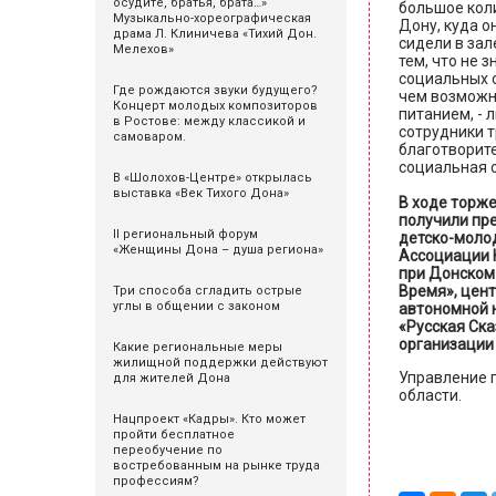
осудите, братья, брата…»
большое кол
Музыкально-хореографическая
Дону, куда о
драма Л. Клиничева «Тихий Дон.
сидели в зал
Мелехов»
тем, что не 
социальных с
Где рождаются звуки будущего?
чем возможно
Концерт молодых композиторов
питанием, - 
в Ростове: между классикой и
сотрудники т
самоваром.
благотворит
социальная с
В «Шолохов-Центре» открылась
выставка «Век Тихого Дона»
В ходе торж
получили пр
II региональный форум
детско-моло
«Женщины Дона – душа региона»
Ассоциации 
при Донском
Время», цент
Три способа сгладить острые
углы в общении с законом
автономной 
«Русская Ска
организации 
Какие региональные меры
жилищной поддержки действуют
Управление 
для жителей Дона
области.
Нацпроект «Кадры». Кто может
пройти бесплатное
переобучение по
востребованным на рынке труда
профессиям?