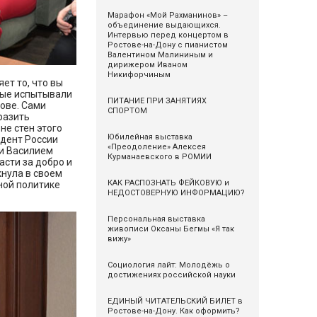
Марафон «Мой Рахманинов» –
объединение выдающихся.
Интервью перед концертом в
Ростове-на-Дону с пианистом
Валентином Малининым и
дирижером Иваном
Никифорчиным
ет то, что вы
рые испытывали
ПИТАНИЕ ПРИ ЗАНЯТИЯХ
лове. Сами
СПОРТОМ
разить
не стен этого
Юбилейная выставка
идент России
«Преодоление» Алексея
и Василием
Курманаевского в РОМИИ
сти за добро и
кнула в своем
КАК РАСПОЗНАТЬ ФЕЙКОВУЮ и
ной политике
НЕДОСТОВЕРНУЮ ИНФОРМАЦИЮ?
Персональная выставка
живописи Оксаны Бегмы «Я так
вижу»
Социология лайт: Молодёжь о
достижениях российской науки
ЕДИНЫЙ ЧИТАТЕЛЬСКИЙ БИЛЕТ в
Ростове-на-Дону. Как оформить?