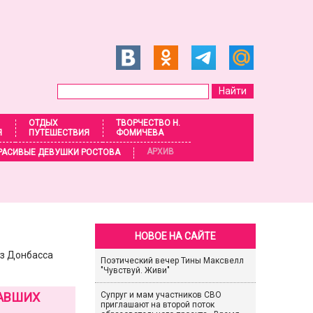
ОТДЫХ
ТВОРЧЕСТВО Н.
Я
ПУТЕШЕСТВИЯ
ФОМИЧЕВА
АРХИВ
РАСИВЫЕ ДЕВУШКИ РОСТОВА
НОВОЕ НА САЙТЕ
из Донбасса
Поэтический вечер Тины Максвелл
"Чувствуй. Живи"
ЗАВШИХ
Супруг и мам участников СВО
приглашают на второй поток