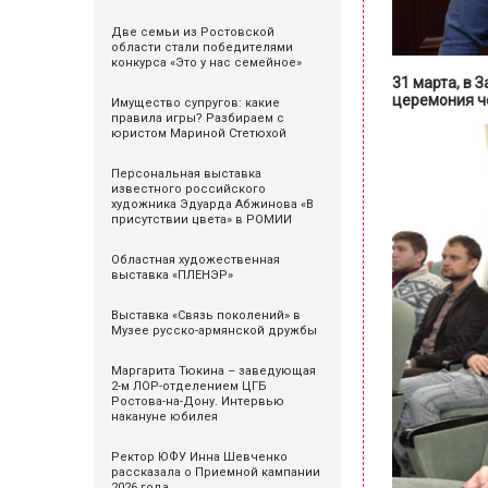
Две семьи из Ростовской
области стали победителями
конкурса «Это у нас семейное»
31 марта, в 
церемония ч
Имущество супругов: какие
правила игры? Разбираем с
юристом Мариной Стетюхой
Персональная выставка
известного российского
художника Эдуарда Абжинова «В
присутствии цвета» в РОМИИ
Областная художественная
выставка «ПЛЕНЭР»
Выставка «Связь поколений» в
Музее русско-армянской дружбы
Маргарита Тюкина – заведующая
2-м ЛОР-отделением ЦГБ
Ростова-на-Дону. Интервью
накануне юбилея
Ректор ЮФУ Инна Шевченко
рассказала о Приемной кампании
2026 года