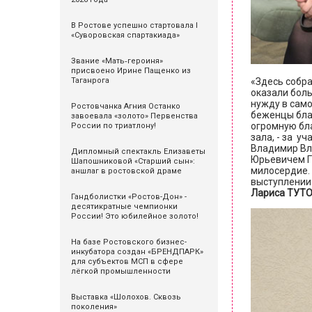
В Ростове успешно стартовала I
«Суворовская спартакиада»
Звание «Мать‑героиня»
присвоено Ирине Пащенко из
Таганрога
«Здесь собра
оказали бол
нужду в само
Ростовчанка Агния Останко
беженцы благ
завоевала «золото» Первенства
огромную бла
России по триатлону!
зала, - за у
Владимир Вл
Дипломный спектакль Елизаветы
Юрьевичем Г
Шапошниковой «Старший сын»:
милосердие. 
аншлаг в ростовской драме
выступлении
Лариса ТУТ
Гандболистки «Ростов-Дон» -
десятикратные чемпионки
России! Это юбилейное золото!
На базе Ростовского бизнес-
инкубатора создан «БРЕНДПАРК»
для субъектов МСП в сфере
лёгкой промышленности
Выставка «Шолохов. Сквозь
поколения»