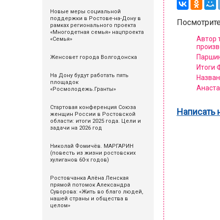
Новые меры социальной
поддержки в Ростове-на-Дону в
Посмотрите
рамках регионального проекта
«Многодетная семья» нацпроекта
Автор 
«Семья»
произв
Паршин
Женсовет города Волгодонска
Итоги 
На Дону будут работать пять
Назван
площадок
Анаста
«Росмолодежь.Гранты»
Стартовая конференция Союза
Написать 
женщин России в Ростовской
области: итоги 2025 года. Цели и
задачи на 2026 год
Николай Фомичёв. МАРГАРИН
(повесть из жизни ростовских
хулиганов 60-х годов)
Ростовчанка Алёна Ленская
прямой потомок Александра
Суворова: «Жить во благо людей,
нашей страны и общества в
целом»