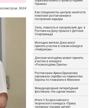
образовательного проекта «Время
Героинь»
росмотров: 3634
Как специалисты центров занятости
помогают ростовчанкам в
построении карьеры
Сила, ловкость и суворовский дух: в
Ростове-на-Дону прошла II Детская
Спартакиада
Молодые жители Дона могут
принять участие в новом конкурсе
«Нейроигры»
Донская молодёжь может принять
участие в конкурсе
«Росмолодёжь.Гранты»
Ростовчанка Арина Брыканова
завоевала серебро на первенстве
Европы по плаванию в Мюнхене
Международный литературный
фестиваль «На одном языке»
Итоги V Всероссийского
творческого конкурса «Права
человека глазами детей»