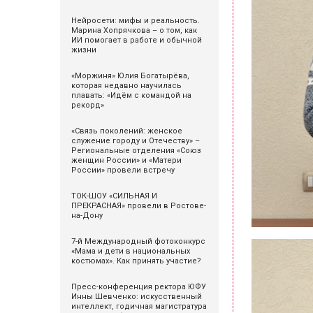
Нейросети: мифы и реальность.
Марина Хопрячкова – о том, как
ИИ помогает в работе и обычной
жизни
«Моржиня» Юлия Богатырёва,
которая недавно научилась
плавать: «Идём с командой на
рекорд»
«Связь поколений: женское
служение городу и Отечеству» –
Региональные отделения «Союз
женщин России» и «Матери
России» провели встречу
ТОК-ШОУ «СИЛЬНАЯ И
ПРЕКРАСНАЯ» провели в Ростове-
на-Дону
7-й Международный фотоконкурс
«Мама и дети в национальных
костюмах». Как принять участие?
Пресс-конференция ректора ЮФУ
Инны Шевченко: искусственный
интеллект, годичная магистратура