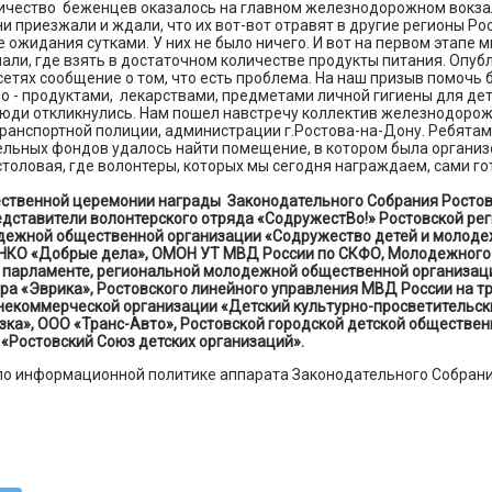
ичество беженцев оказалось на главном железнодорожном вокза
ни приезжали и ждали, что их вот-вот отравят в другие регионы Р
е ожидания сутками. У них не было ничего. И вот на первом этапе м
знали, где взять в достаточном количестве продукты питания. Опуб
етях сообщение о том, что есть проблема. На наш призыв помочь
 - продуктами, лекарствами, предметами личной гигиены для дет
люди откликнулись. Нам пошел навстречу коллектив железнодорож
ранспортной полиции, администрации г.Ростова-на-Дону. Ребятам
ельных фондов удалось найти помещение, в котором была органи
толовая, где волонтеры, которых мы сегодня награждаем, сами г
ественной церемонии награды Законодательного Собрания Ростов
едставители волонтерского отряда «СодружестВо!» Ростовской ре
дежной общественной организации «Содружество детей и молоде
НКО «Добрые дела», ОМОН УТ МВД России по СКФО, Молодежного
 парламенте, региональной молодежной общественной организац
ра «Эврика», Ростовского линейного управления МВД России на тр
некоммерческой организации «Детский культурно-просветительск
зка», ООО «Транс-Авто», Ростовской городской детской обществен
«Ростовский Союз детских организаций».
по информационной политике аппарата Законодательного Собрани