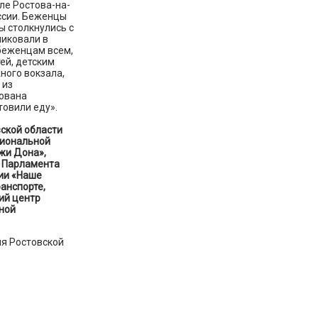
ле Ростова-на-
оссии. Беженцы
ы столкнулись с
ликовали в
 беженцам всем,
ей, детским
ного вокзала,
 из
зована
отовили еду».
ской области
гиональной
жи Дона»,
 Парламента
ии «Наше
анспорте,
ий центр
ной
я Ростовской