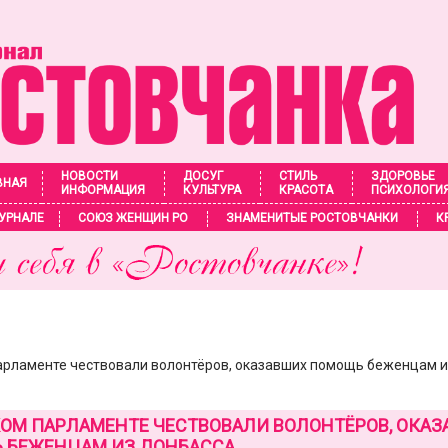
НОВОСТИ
ДОСУГ
СТИЛЬ
ЗДОРОВЬЕ
ВНАЯ
ИНФОРМАЦИЯ
КУЛЬТУРА
КРАСОТА
ПСИХОЛОГИ
УРНАЛЕ
СОЮЗ ЖЕНЩИН РО
ЗНАМЕНИТЫЕ РОСТОВЧАНКИ
К
арламенте чествовали волонтёров, оказавших помощь беженцам 
ОМ ПАРЛАМЕНТЕ ЧЕСТВОВАЛИ ВОЛОНТЁРОВ, ОКА
 БЕЖЕНЦАМ ИЗ ДОНБАССА