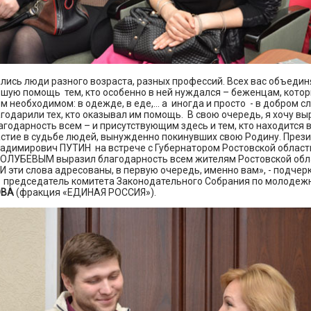
лись люди разного возраста, разных профессий. Всех вас объединя
ьшую помощь тем, кто особенно в ней нуждался – беженцам, кото
м необходимом: в одежде, в еде,... а иногда и просто - в добром с
одарили тех, кто оказывал им помощь. В свою очередь, я хочу вы
годарность всем – и присутствующим здесь и тем, кто находится в
частие в судьбе людей, вынужденно покинувших свою Родину. През
адимирович ПУТИН на встрече с Губернатором Ростовской област
ОЛУБЕВЫМ выразил благодарность всем жителям Ростовской обла
И эти слова адресованы, в первую очередь, именно вам», - подчер
 председатель комитета Законодательного Собрания по молодеж
ОВА
(фракция «ЕДИНАЯ РОССИЯ»).