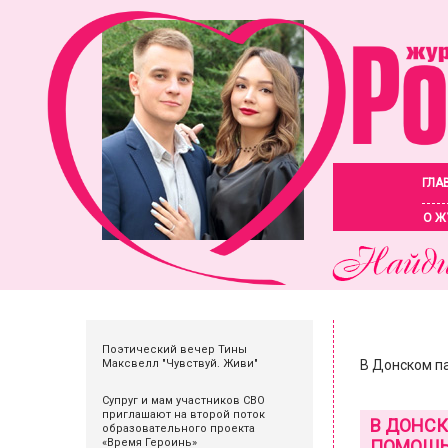
ГЛА
О Ж
Поэтический вечер Тины
Максвелл "Чувствуй. Живи"
В Донском п
Супруг и мам участников СВО
приглашают на второй поток
В ДОНСК
образовательного проекта
«Время Героинь»
ПОМОЩЬ