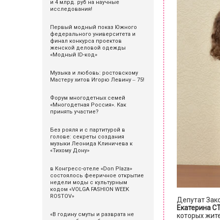
и 4 млрд. руб на научные
исследования!
Первый модный показ Южного
федерального университета и
финал конкурса проектов
женской деловой одежды
«Модный ID-код»
Музыка и любовь: ростовскому
Мастеру хитов Игорю Левину ‒ 75!
Форум многодетных семей
«Многодетная Россия». Как
принять участие?
Без рояля и с партитурой в
голове: секреты создания
музыки Леонида Клиничева к
«Тихому Дону»
в Конгресс-отеле «Don Plaza»
состоялось фееричное открытие
недели моды с культурным
кодом «VOLGA FASHION WEEK
ROSTOV»
Депутат Зак
Екатерина С
«В годину смуты и разврата не
которых жите