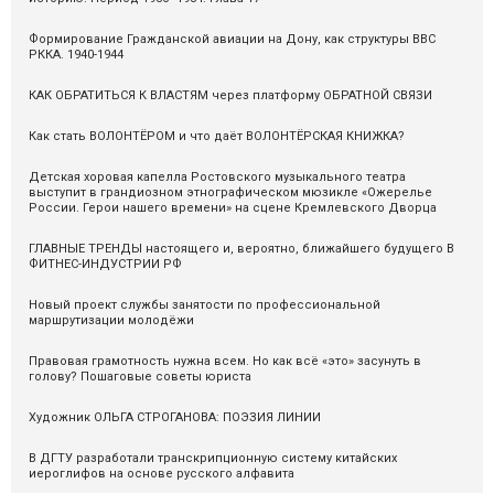
Формирование Гражданской авиации на Дону, как структуры ВВС
РККА. 1940-1944
КАК ОБРАТИТЬСЯ К ВЛАСТЯМ через платформу ОБРАТНОЙ СВЯЗИ
Как стать ВОЛОНТЁРОМ и что даёт ВОЛОНТЁРСКАЯ КНИЖКА?
Детская хоровая капелла Ростовского музыкального театра
выступит в грандиозном этнографическом мюзикле «Ожерелье
России. Герои нашего времени» на сцене Кремлевского Дворца
ГЛАВНЫЕ ТРЕНДЫ настоящего и, вероятно, ближайшего будущего В
ФИТНЕС-ИНДУСТРИИ РФ
Новый проект службы занятости по профессиональной
маршрутизации молодёжи
Правовая грамотность нужна всем. Но как всё «это» засунуть в
голову? Пошаговые советы юриста
Художник ОЛЬГА СТРОГАНОВА: ПОЭЗИЯ ЛИНИИ
В ДГТУ разработали транскрипционную систему китайских
иероглифов на основе русского алфавита