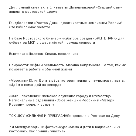
Дипломный спектакль Елизаветы Шапошниковой «Старший сын»:
аншлаг в ростовской драме
Гандболистки «Ростов-Дон» - десятикратные чемпионки России!
Это юбилейное золото!
На базе Ростовского бизнес-инкубатора создан «БРЕНДПАРК» для
субъектов МСП в сфере лёгкой промышленности
Выставка «Шолохов. Сквозь поколения»
Нейросети: мифы и реальность. Марина Хопрячкова – о том, как ИИ
помогает в работе и обычной жизни
«Моржиня» Юлия Богатырёва, которая недавно научилась плавать:
«Идём с командой на рекорд»
«Связь поколений: женское служение городу и Отечеству» –
Региональные отделения «Союз женщин России» и «Матери
России» провели встречу
ТОК-ШОУ «СИЛЬНАЯ И ПРЕКРАСНАЯ» провели в Ростове-на-Дону
7-й Международный фотоконкурс «Мама и дети в национальных
костюмах». Как принять участие?