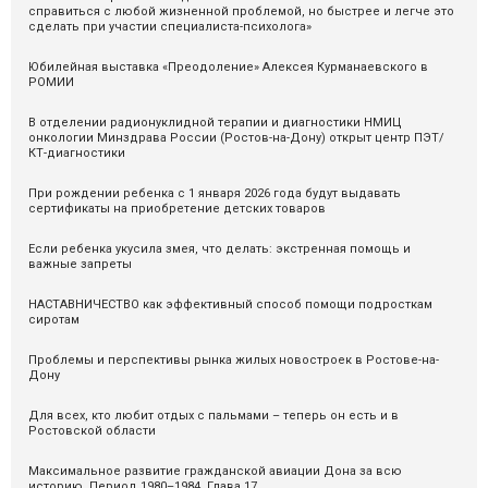
справиться с любой жизненной проблемой, но быстрее и легче это
сделать при участии специалиста-психолога»
Юбилейная выставка «Преодоление» Алексея Курманаевского в
РОМИИ
В отделении радионуклидной терапии и диагностики НМИЦ
онкологии Минздрава России (Ростов-на-Дону) открыт центр ПЭТ/
КТ-диагностики
При рождении ребенка с 1 января 2026 года будут выдавать
сертификаты на приобретение детских товаров
Если ребенка укусила змея, что делать: экстренная помощь и
важные запреты
НАСТАВНИЧЕСТВО как эффективный способ помощи подросткам
сиротам
Проблемы и перспективы рынка жилых новостроек в Ростове-на-
Дону
Для всех, кто любит отдых с пальмами – теперь он есть и в
Ростовской области
Максимальное развитие гражданской авиации Дона за всю
историю. Период 1980–1984. Глава 17