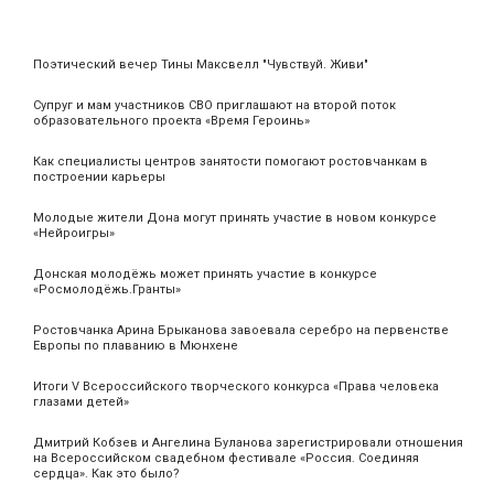
Поэтический вечер Тины Максвелл "Чувствуй. Живи"
Супруг и мам участников СВО приглашают на второй поток
образовательного проекта «Время Героинь»
Как специалисты центров занятости помогают ростовчанкам в
построении карьеры
Молодые жители Дона могут принять участие в новом конкурсе
«Нейроигры»
Донская молодёжь может принять участие в конкурсе
«Росмолодёжь.Гранты»
Ростовчанка Арина Брыканова завоевала серебро на первенстве
Европы по плаванию в Мюнхене
Итоги V Всероссийского творческого конкурса «Права человека
глазами детей»
Дмитрий Кобзев и Ангелина Буланова зарегистрировали отношения
на Всероссийском свадебном фестивале «Россия. Соединяя
сердца». Как это было?