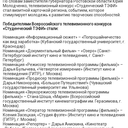
По словам заместителя губернатора Ростовской области Юрия
Молодченко, телевизионный конкурс «Студенческий ТЭФИ»
стал визитной карточкой региона, событием, которое
стимулирует молодежь к развитию творческих способностей.
Победителями Всероссийского телевизионного конкурса
«Студенческий ТЭФИ» стали:
Номинация «Информационный сюжет» – «Попрошайничество
как вид заработка» (Кубанский государственный университет, г.
Краснодар).
Номинация «Документальный фильм» – «Озеро» (Санкт-
Петербургский институт кино и телевидения, г. Санкт-
Петербург).
Номинация «Режиссер телевизионной программы (фильма)» –
Дарья Булычева, «Четвертое измерение» (Институт кино и
телевидения (ГИТР), г. Москва).
Номинация «Продюсер телевизионной программы (фильма)» –
Дарья Никонорова, «Большое Путешествие!» (Чувашский
государственный университет им. Ульянова).
Номинация «Звукорежиссер телевизионной программы
(фильма)» – Стана Шоша, «Мария» (Всероссийский
государственный институт кинематографии им. Герасимова, г.
Москва).
Номинация «Оператор телевизионной программы (фильма)» –
Ксения Засецкая, «Студия фуэте» (Институт кино и телевидения
(ГИТР), г. Москва).
Номинация «Репортер» – Дарья Анискина, «Кинотеатр