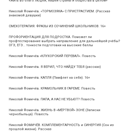
«Жить во благо людей, нашей страны и общества в целом»
Николай Фомичёв. «ТОРМОЗЯКА» С ПРИСТРАСТИЕМ. (Рассказ
знакомой девушки)
СМЕХОТЕРАПИЯ: ФРАЗЫ ИЗ СОЧИНЕНИЙ ШКОЛЬНИКОВ. 16+
ПРОФОРИЕНТАЦИЯ ДЛЯ ПОДРОСТКА. Поможет ли
профтестирование выбрать направление для дальнейшей учёбы?
ОГЭ, ЕГЭ... тонкости подготовки на высокие баллы
Николай Фомичёв «КЛУХОРСКИЙ ПЕРЕВАЛ». Повесть
Николай Фомичёв. Я ВЕРИЛ, ЧТО НАЙДУ ТЕБЯ (рассказ)
Николай Фомичёв. КАПЛЯ (Памфлет на себя). 16+
Николай Фомичёв. КРАМОЛЬНИК В ГАРЕМЕ. Повесть
Николай Фомичёв. ПАПА, А НАС НЕ УБЬЮТ? Повесть
Николай Фомичёв. ЖИЗНЬ В «МЁРТВОЙ» ЗОНЕ (Записки
чернобыльца). Повесть
Николай ФОМИЧЁВ. КОМПЛЕМЕНТАРНОСТЬ и СИНЕРГИЯ (Сон из
прошлой жизни). Рассказ