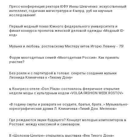
Пресс-конференция ректора ЮФУ Инны Шевченко: искусственный
интеллект, годичная магистратура и 4 млрд. руб на научные
исследования!
Первый модный показ Южного федерального университета и
финал конкурса проектов женской деловой одежды «Модный ID-
код»
Музыка и любовь: ростовскому Мастеру хитов Игорю Левину ‒ 75!
Форум многодетных семей «Многодетная Россия». Как принять
участие?
Без рояля и с партитурой в голове: секреты создания музыки
Леонида Клиничева к «Тихому Дону»
в Конгресс-отеле «Don Plaza» состоялось фееричное открытие
недели моды с культурным кодом «VOLGA FASHION WEEK ROSTOV»
«В годину смуты и разврата не осудите, братья, брата…» Музыкально-
хореографическая драма Л. Клиничева «Тихий Дон. Мелехов»
Где рождаются звуки будущего? Концерт молодых композиторов в
Ростове: между классикой и самоваром.
В «Шолохов-Центре» открылась выставка «Век Тихого Дона»