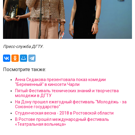
Пресс-служба ДГТУ.
Посмотрите также:
Анна Седакова презентовала показ комедии
"Беременный" в киносети Чарли
Пятый Фестиваль технических знаний и творчества
молодежи в ДГТУ
На Дону прошел ежегодный фестиваль "Молодёжь - за
Союзное государство"
Студенческая весна - 2018 в Ростовской области
В Ростове прошёл международный фестиваль
«Театральная вольница»