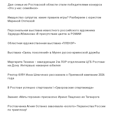
Две семьи из Ростовской области стали победителями конкурса
«Это у нас семейное»
Имущество супругов: какие правила игры? Разбираем с юристом
Мариной Стетюхой
Персональная выставка известного российского художника
Эдуарда Абжинова «В присутствии цвета» в РОМИИ
Областная художественная выставка «ПЛЕНЭР»
Выставка «Связь поколений» в Музее русско-армянской дружбы
Маргарита Тюкина – заведующая 2-м ЛОР-отделением ЦГБ Ростова-
на-Дону. Интервью накануне юбилея
Ректор ЮФУ Инна Шевченко рассказала о Приемной кампании 2026
года
В Ростове успешно стартовала I «Суворовская спартакиада»
Звание «Мать‑героиня» присвоено Ирине Пащенко из Таганрога
Ростовчанка Агния Останко завоевала «золото» Первенства России
по триатлону!