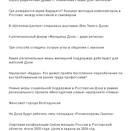
хореографическая драма Л. Клиничева «Тихий Дон. Мелехов»
Где рождаются звуки будущего? Концерт молодых композиторов в
Ростове: между классикой и самоваром.
В «Шолохов-Центре» открылась выставка «Век Тихого Дона»
II региональный форум «Женщины Дона – душа региона»
Три способа сгладить острые углы в общении с законом
Какие региональные меры жилищной поддержки действуют для
жителей Дона
Нацпроект «Кадры». Кто может пройти бесплатное переобучение по
востребованным на рынке труда профессиям?
Новые меры социальной поддержки в Ростове-на-Дону в рамках
регионального проекта «Многодетная семья» нацпроекта «Семья»
Женсовет города Волгодонска
На Дону будут работать пять площадок «Росмолодежь.Гранты»
Стартовая конференция Союза женщин России в Ростовской
области: итоги 2025 года. Цели и задачи на 2026 год