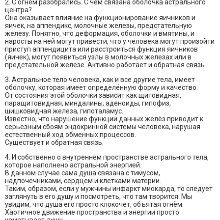
2. С огнём разобрались. С чем связана оболочка астрального
центра?
Она оказывает влияние на функционирование яичников и
яичек, на аппендикс, молочные железы, предстательную
железу. Понятно, что деформация, оболочки и вмятины, и
наросты на ней могут привести, что у человека могут произойти
приступ аппендицита или расстроиться функция яичников
(яичек), могут появиться узлы в молочных железах или в
предстательной железе. Активно работает и обратная связь.
3. Астральное тело человека, как и все другие тела, имеет
оболочку, которая имеет определённую форму и качество.
От состояния этой оболочки зависит как щитовидная,
паращитовидная, миндалины, аденоиды, гипофиз,
шишковидная железа, гипоталамус.
Известно, что нарушение функции данных желёз приводит к
серьёзным сбоям эндокринной системы человека, нарушая
естественный ход обменных процессов.
Существует и обратная связь.
4. И собственно о внутреннем пространстве астрального тела,
которое наполнено астральной энергией.
В данном случае сама душа связана с тимусом,
надпочечниками, сердцем и клетками материи.
Таким, образом, если у мужчины инфаркт миокарда, то следует
заглянуть в его душу и посмотреть, что там творится. Мы
увидим, что душа его просто клокочет, объятая огнём.
Хаотичное движение пространства и энергии просто