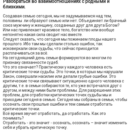
Разобраться во взаимоотношениях с родными и
близкими.
Создавая семью сегодня, мы не задумываемся над тем,
половины ли образуют семью или нет. Объединяет ли брачный
союз мужчину и женщину, созданных друг для друга Богом?
Или нас привлекает красивое тело, богатство или вообще
непонятно какая сила сводит нас вместе.
Следует сказать, что сегодня мы пожинаем плоды нашего
прошлого. Ибо там мы сделали столько ошибок, так
исковеркали свои судьбы, что сейчас приходится
расплачиваться за всё.
На сегодняшний день семьи формируются во многом по
признаку связанности судеб.
Что это означает? Практически у каждого человека есть
критические точки судьбы. Это точки, в которых мы нарушали
Закон, совершали насилие или делали грубые ошибки. Это
критические точки связывают ситуационно одного человека с
другим, т.е. в семьи собираются те, кто уже встречался друг с
другом, и между ними были проблемы. Для разрешения этих
проблем, для отработки критических точек судьбы мы и
приходим сегодня в семью. Сегодня мы собраны в семьи, чтобы
осознать свои прошлые ошибки и тем самым отработать
критические точки.
Всё время звучит отработать, да отработать. Как это
понимать?
Отработать - это значит - осознать, осознать – значит изменить
себя и убрать критическую точку.