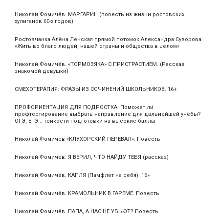
Николай Фомичёв. МАРГАРИН (повесть из жизни ростовских
хулиганов 60-х годов)
Ростовчанка Алёна Ленская прямой потомок Александра Суворова:
«Жить во благо людей, нашей страны и общества в целом»
Николай Фомичёв. «ТОРМОЗЯКА» С ПРИСТРАСТИЕМ. (Рассказ
знакомой девушки)
СМЕХОТЕРАПИЯ: ФРАЗЫ ИЗ СОЧИНЕНИЙ ШКОЛЬНИКОВ. 16+
ПРОФОРИЕНТАЦИЯ ДЛЯ ПОДРОСТКА. Поможет ли
профтестирование выбрать направление для дальнейшей учёбы?
ОГЭ, ЕГЭ... тонкости подготовки на высокие баллы
Николай Фомичёв «КЛУХОРСКИЙ ПЕРЕВАЛ». Повесть
Николай Фомичёв. Я ВЕРИЛ, ЧТО НАЙДУ ТЕБЯ (рассказ)
Николай Фомичёв. КАПЛЯ (Памфлет на себя). 16+
Николай Фомичёв. КРАМОЛЬНИК В ГАРЕМЕ. Повесть
Николай Фомичёв. ПАПА, А НАС НЕ УБЬЮТ? Повесть