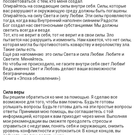
посоветоваться с тем, кто меня создал.
Опирайтесь на созидающие силы внутри себя. Силы, которые
вас разрушают и окружающую среду должны быть погашены.
Опирайтесь на силу Света и силу Любви. Эти силы проявляются
тогда, когда ваш Внутренний наполнен сиянием Радости.
Бог создал нас светоносными субстанциями. Мы должны
светить всегда и везде.
Тот, кто не верит в себя, тот не верит и в свои силы. Зло
пытается нас разрушить и изменить. Нам кажется, что нет силы,
которая могла бы противостоять коварству и вероломству зла.
Такие силы есть.
Ещё раз напоминаю: это силы Света и сила Любви. Любите и
Светите. Меняйтесь.
Но чтобы не происходило, не гасите внутри себя свет Любви!
Ведь именно Свет и Любовь делают ваши возможности
безграничными.
(Книга «Эпоха обновления»).
Сила веры
Вы решили обратиться ко мне за помощью. Я сделаю все
возможное для того, чтобы вам помочь. Будьте готовы
услышать вопросы. Будьте готовы дать на эти простые вопросы
ответы. Принимая мою помощь, вы соглашаетесь с той
информацией, которая к вам приходит через меня. Выполняя
мои рекомендации вы сможете преодолеть стрессы и
справиться с недугами, понять себя и окружающих, снизить
уровень конфликтности и успокоиться. В конце концов, вы