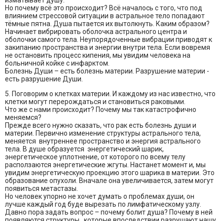
изматывает душу.
Но почему всё это происходит? Всё началось с того, что под
влиянием стрессовой ситуации в астральное тело попадают
тёмные пятна. Душа пытается их вытолкнуть. Каким образом?
Начинает вибрировать оболочка астрального центра и
оболочки самого тела. Неупорядоченные вибрации приводят к
закипанию пространства и энергии внутри тела. Если вовремя
не остановить процесс кипения, мы увидим человека на
больничной койке с инфарктом.
Болезнь Души – есть болезнь материи. Разрушение материи -
есть разрушение Души.
5. Поговорим о клетках материи. И каждому из нас известно, что
клетки могут перерождаться и становиться раковыми.
Что же с нами происходит? Почему мы так катастрофично
меняемся?
Прежде всего нужно сказать, что рак есть болезнь души и
материи. Первично изменение структуры астрального тела,
меняется внутреннее пространство и энергия астрального
тела. В душе образуется энергетический шарик,
энергетическое уплотнение, от которого по всему телу
расползаются энергетические жгуты. Настанет момент и, мы
увидим энергетическую проекцию этого шарика в материи. Это
образование опухоли. Вначале она увеличивается, затем могут
появиться метастазы.
Но человек упорно не хочет думать о проблемах души, он
лучше каждый год буде вырезать по лимфатическому узлу.
Давно пора задать вопрос – почему болит душа? Почему в ней
появляются структуры, которые впоследствии разрушают нашу