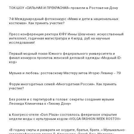
ТОК-ШОУ «СИЛЬНАЯ И ПРЕКРАСНАЯ» провели в Ростове-на-Дону
7-й Международный фотоконкурс «Мама и дети в национальных
костюмах». Как принять участие?
Пресс-конференция ректора ЮФУ Инны Шевченко: искусственный
интеллект, годичная магистратура и 4 млрд. руб на научные
исследования!
Первый модный показ Южного федерального университета и
финал конкурса проектов женской деловой одежды «Модный ID-
код»
Музыка и любовь: ростовскому Мастеру хитов Игорю Левину ‒ 75!
Форум многодетных семей «Многодетная Россия». Как принять
участие?
Без рояля и с партитурой в голове: секреты создания музыки
Леонида Клиничева к «Тихому Дону»
в Конгресс-отеле «Don Plaza» состоялось фееричное открытие
недели моды с культурным кодом «VOLGA FASHION WEEK ROSTOV»
«В годину смуты и разврата не осудите, братья, брата…» Музыкально-