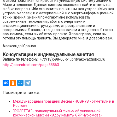
В своей практике я опираюсь на уникальную Систему знаний о
Мире и человеке. Данная система позволяет найти ответы на
любые вопросы. Ибо становится понятным, как устроен Мир, как
устроен человек, и с материальной, и с энергоинформационной
точки зрения. Знания помогают мне использовать
современные технологии работы с энергиями и
информационными структурами, с пространствами и
программами. Я знаю, что я делаю и зачем я это делаю. Я готов
вам помочь, если вы об этом просите. Я помогу вам, если вы
готовы эту помощь принять. Вы доверяете мне, я доверяю вам.
Александр Юранов.
Консультации и индивидуальные занятия
Запись по телефону:
+7(918)598-66-61, brityakova@inbox.ru
http://jobandrest.com/page35563
Посмотрите также:
Международный праздник Весны - НОВРУЗ - отметили и в
Ростове
"РОЗЕТТА" - полнокупльный фильм об уникальной
космической миссии к ядру каметы 67Р Чурюмова-