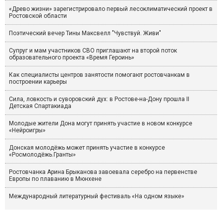
«Древо жизни» зарегистрировало первый лесоклиматический проект в
Ростовской области
Поэтический вечер Тины Максвелл "Чувствуй. Живи"
Супруг и мам участников СВО приглашают на второй поток
образовательного проекта «Время Героинь»
Как специалисты центров занятости помогают ростовчанкам в
построении карьеры
Сила, ловкость и суворовский дух: в Ростове-на-Дону прошла II
Детская Спартакиада
Молодые жители Дона могут принять участие в новом конкурсе
«Нейроигры»
Донская молодёжь может принять участие в конкурсе
«Росмолодёжь.Гранты»
Ростовчанка Арина Брыканова завоевала серебро на первенстве
Европы по плаванию в Мюнхене
Международный литературный фестиваль «На одном языке»