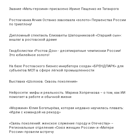
Звание «Мать‑героиня» присвоено Ирине Пащенко из Таганрога
Ростовчанка Агния Останко завоевала «золото» Первенства России
по триатлону!
Дипломный спектакль Елизаветы Шапошниковой «Старший сын»:
аншлаг в ростовской драме
Гандболистки «Ростов-Дон» - десятикратные чемпионки России!
Это юбилейное золото!
На базе Ростовского бизнес-инкубатора создан «БРЕНДПАРК» для
субъектов МСП в сфере лёгкой промышленности
Выставка «Шолохов. Сквозь поколения»
Нейросети: мифы и реальность. Марина Хопрячкова – о том, как ИИ
помогает в работе и обычной жизни
«Моржиня» Юлия Богатырёва, которая недавно научилась плавать:
«Идём с командой на рекорд»
«Связь поколений: женское служение городу и Отечеству» –
Региональные отделения «Союз женщин России» и «Матери
России» провели встречу