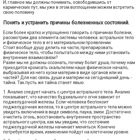
И, главное мы должны понимать, освободившись от
кармических пут, мы уже в этом воплощении можем встретить
свою половину.
Понять и устранить причины болезненных состояний.
Если более кратко и упрощённо говорить о причинах болезни,
рассмотрим два элемента системы человека: астральное тело
и физическое тело в его материальном проявлении.
Стоит вообще душу делить на части, препарировать
физическое тело, чтобы попытаться между ними установить
внутренние взаимосвязи?
Разве мы не должны осознать, почему болит душа, почему нам
приходится кромсать скальпелем наше физическое начало,
выбрасывая из него куски материи в виде органов или их
частей? Для нас связь души и материи на сегодняшний день -
тайна. Так пусть же тайна станет явью.
1. Анализ следует начать с центра астрального тела. Анализ
показывает, что качество будхиального огня зависит от
поджелудочной железы. Если человека беспокоит
поджелудочная железа, то в центре астрального тела можно
увидеть включения в виде символа, паука, змеи. Достаточно
очистить огонь, восстановить внутреннее пространство
астрального центра, как мы увидим, что состояние
поджелудочной железы начинает меняться. Конечно
потребуется время, изменения пойдут на клеточном уровне.