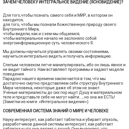
ЗАЧЕМ ЧЕЛОВЕКУ ИНТЕГРАЛЬНОЕ ВИДЕНИЕ (ЯСНОВИДЕНИЕ)?
Для того,чтобы познать самого себя и МИР, в котором он
находится;
для того, чтобы мы познали божественную природу своего
Внутреннего Мира;
чтобы видели, как и с кем мы общаемся;
чтобы материальное начало не заслоняло собой
энергоинформационную суть человеческого Я.
Мы должны научиться управлять своими состояниями,
научиться интегрально видеть и получать информацию.
Слепым человеком легче манипулировать, ибо он лишь явное и
не видит тайного. Нам вставляют программы и задают модели
поведения.
Парадокс нашего времени заключается в том, что мы
достаточно смутно представляем себе структуру Внутреннего
Мира человека, некоторые даже об этом не знают.
Учёные-материалисты до сих пор ищут Душу в материальном
теле и представьте себе не могут найти…., но она же ЕСТЬ!
(Заметки из книги «Интегральное видение»).
СОВРЕМЕННАЯ СИСТЕМА ЗНАНИЙ О МИРЕ И ЧЕЛОВЕКЕ
Науку интересует, как работает таблетка и убирает опухоль,
разработчиков данной системы интересует, как работает
таблетка и что она делает с душой. Они выясняют, что