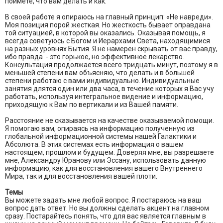
поймете, что вам делать и как.
В своей работе я опираюсь на главный принцип: «Не навреди».
Моя позиция порой жесткая. Но жесткость бывает оправдана
той ситуацией, в которой вы оказались. Оказывая помощь, я
всегда советуюсь с Богом и Иерархами Света, находящимися
на разных уровнях Бытия. Я не намерен скрывать от вас правду,
ибо правда - это горькое, но эффективное лекарство.
Консультация продолжается всего тридцать минут, поэтому я в
меньшей степени вам объясняю, что делать и в большей
степени работаю с вами индивидуально. Индивидуальные
занятия длятся один или два часа, в течение которых я Вас учу
работать, используя интегральное видение и информацию,
приходящую к Вам по вертикали и из Вашей памяти.
Расстояние не сказывается на качестве оказываемой помощи.
Я помогаю вам, опираясь на информацию полученную из
глобальной информационной системы нашей Галактики и
Абсолюта. В этих системах есть информация о вашем
настоящем, прошлом и будущем. Доверяя мне, вы разрешаете
мне, Александру Юранову или Эссану, использовать данную
информацию, как для восстановления вашего Внутреннего
Мира, так и для восстановления вашей плоти.
Темы
Вы можете задать мне любой вопрос. Я постараюсь на ваш
вопрос дать ответ. Но вы должны сделать акцент на главном
сразу. Постарайтесь понять, что для вас является главным в