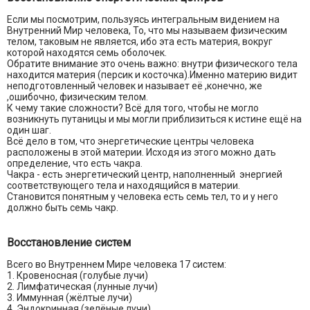
Если мы посмотрим, пользуясь интегральным видением на
Внутренний Мир человека, То, что мы называем физическим
телом, таковым не является, ибо эта есть материя, вокруг
которой находятся семь оболочек.
Обратите внимание это очень важно: внутри физического тела
находится материя (персик и косточка).Именно материю видит
неподготовленный человек и называет её ,конечно, же
,ошибочно, физическим телом.
К чему такие сложности? Всё для того, чтобы не могло
возникнуть путаницы и мы могли приблизиться к истине ещё на
один шаг.
Всё дело в том, что энергетические центры человека
расположены в этой материи. Исходя из этого можно дать
определение, что есть чакра.
Чакра - есть энергетический центр, наполненный энергией
соответствующего тела и находящийся в материи.
Становится понятным у человека есть семь тел, то и у него
должно быть семь чакр.
Восстановление систем
Всего во Внутреннем Мире человека 17 систем:
1. Кровеносная (голубые лучи)
2. Лимфатическая (лунные лучи)
3. Иммунная (жёлтые лучи)
4. Эндокринная (зелёные лучи)