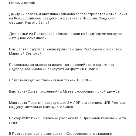
глазами детей»
Дмитрий Кобзев и Ангелина Буланова зарегистрировали отношения
на Всероссийском свадебном фестивале «Россия. Соединяя
сердца». Как это было?
Две семьи из Ростовской области стали победителями конкурса
«Это у нас семейное»
Имущество супругов: какие правила игры? Разбираем с юристом
Мариной Стетюхой
Персональная выставка известного российского художника
Эдуарда Абжинова «В присутствии цвета» в РОМИИ
Областная художественная выставка «ПЛЕНЭР»
Выставка «Связь поколений» в Музее русско-армянской дружбы
Маргарита Тюкина – заведующая 2-м ЛОР-отделением ЦГБ Ростова-
на-Дону. Интервью накануне юбилея
Ректор ЮФУ Инна Шевченко рассказала о Приемной кампании 2026
года
В Ростове успешно стартовала I «Суворовская спартакиада»