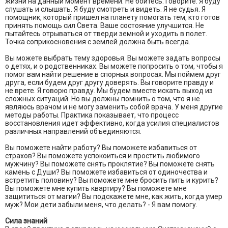
жизни на данный момент времени. Не бойтесь. Говорите. Я буду
слушать и слышать. Я буду смотреть и видеть. Я не судья. Я
помощник, который пришел на планету помогать тем, кто готов
принять помощь сил Света. Ваше состояние улучшится. Не
пытайтесь отрываться от тверди земной и уходить в полет.
Точка соприкосновения с землей должна быть всегда.
Вы можете выбрать тему здоровья. Вы можете задать вопросы
о детях, и о родственниках. Вы можете попросить о том, чтобы я
помог вам найти решение в спорных вопросах. Мы поймем друг
друга, если будем друг другу доверять. Вы говорите правду и
не врете. Я говорю правду. Мы будем вместе искать выход из
сложных ситуаций. Но вы должны помнить о том, что я не
являюсь врачом и не могу заменить собой врача. У меня другие
методы работы. Практика показывает, что процесс
восстановления идет эффективно, когда усилия специалистов
различных направлений объединяются.
Вы поможете найти работу? Вы поможете избавиться от
страхов? Вы поможете успокоиться и простить любимого
мужчину? Вы поможете снять проклятие? Вы поможете снять
камень с Души? Вы поможете избавиться от одиночества и
встретить половину? Вы поможете мне бросить пить и курить?
Вы поможете мне купить квартиру? Вы поможете мне
защититься от магии? Вы подскажете мне, как жить, когда умер
муж? Мои дети забыли меня, что делать? - Я вам помогу.
Сила знаний