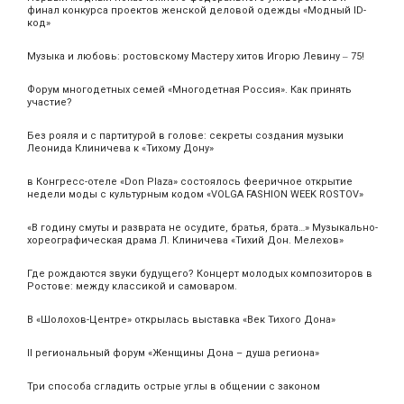
финал конкурса проектов женской деловой одежды «Модный ID-
код»
Музыка и любовь: ростовскому Мастеру хитов Игорю Левину ‒ 75!
Форум многодетных семей «Многодетная Россия». Как принять
участие?
Без рояля и с партитурой в голове: секреты создания музыки
Леонида Клиничева к «Тихому Дону»
в Конгресс-отеле «Don Plaza» состоялось фееричное открытие
недели моды с культурным кодом «VOLGA FASHION WEEK ROSTOV»
«В годину смуты и разврата не осудите, братья, брата…» Музыкально-
хореографическая драма Л. Клиничева «Тихий Дон. Мелехов»
Где рождаются звуки будущего? Концерт молодых композиторов в
Ростове: между классикой и самоваром.
В «Шолохов-Центре» открылась выставка «Век Тихого Дона»
II региональный форум «Женщины Дона – душа региона»
Три способа сгладить острые углы в общении с законом