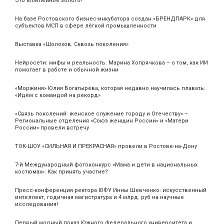
Это юбилейное золото!
На базе Ростовского бизнес-инкубатора создан «БРЕНДПАРК» для
субъектов МСП в сфере лёгкой промышленности
Выставка «Шолохов. Сквозь поколения»
Нейросети: мифы и реальность. Марина Хопрячкова – о том, как ИИ
помогает в работе и обычной жизни
«Моржиня» Юлия Богатырёва, которая недавно научилась плавать:
«Идём с командой на рекорд»
«Связь поколений: женское служение городу и Отечеству» –
Региональные отделения «Союз женщин России» и «Матери
России» провели встречу
ТОК-ШОУ «СИЛЬНАЯ И ПРЕКРАСНАЯ» провели в Ростове-на-Дону
7-й Международный фотоконкурс «Мама и дети в национальных
костюмах». Как принять участие?
Пресс-конференция ректора ЮФУ Инны Шевченко: искусственный
интеллект, годичная магистратура и 4 млрд. руб на научные
исследования!
Первый модный показ Южного федерального университета и