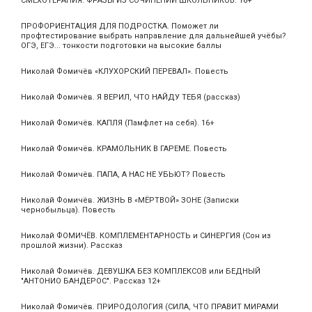
СМЕХОТЕРАПИЯ: ФРАЗЫ ИЗ СОЧИНЕНИЙ ШКОЛЬНИКОВ. 16+
ПРОФОРИЕНТАЦИЯ ДЛЯ ПОДРОСТКА. Поможет ли
профтестирование выбрать направление для дальнейшей учёбы?
ОГЭ, ЕГЭ... тонкости подготовки на высокие баллы
Николай Фомичёв «КЛУХОРСКИЙ ПЕРЕВАЛ». Повесть
Николай Фомичёв. Я ВЕРИЛ, ЧТО НАЙДУ ТЕБЯ (рассказ)
Николай Фомичёв. КАПЛЯ (Памфлет на себя). 16+
Николай Фомичёв. КРАМОЛЬНИК В ГАРЕМЕ. Повесть
Николай Фомичёв. ПАПА, А НАС НЕ УБЬЮТ? Повесть
Николай Фомичёв. ЖИЗНЬ В «МЁРТВОЙ» ЗОНЕ (Записки
чернобыльца). Повесть
Николай ФОМИЧЁВ. КОМПЛЕМЕНТАРНОСТЬ и СИНЕРГИЯ (Сон из
прошлой жизни). Рассказ
Николай Фомичёв. ДЕВУШКА БЕЗ КОМПЛЕКСОВ или БЕДНЫЙ
"АНТОНИО БАНДЕРОС". Рассказ 12+
Николай Фомичёв. ПРИРОДОЛОГИЯ (СИЛА, ЧТО ПРАВИТ МИРАМИ