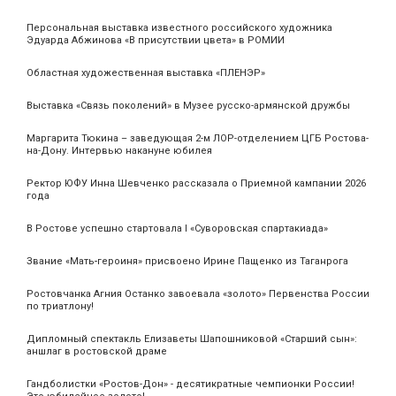
Персональная выставка известного российского художника
Эдуарда Абжинова «В присутствии цвета» в РОМИИ
Областная художественная выставка «ПЛЕНЭР»
Выставка «Связь поколений» в Музее русско-армянской дружбы
Маргарита Тюкина – заведующая 2-м ЛОР-отделением ЦГБ Ростова-
на-Дону. Интервью накануне юбилея
Ректор ЮФУ Инна Шевченко рассказала о Приемной кампании 2026
года
В Ростове успешно стартовала I «Суворовская спартакиада»
Звание «Мать‑героиня» присвоено Ирине Пащенко из Таганрога
Ростовчанка Агния Останко завоевала «золото» Первенства России
по триатлону!
Дипломный спектакль Елизаветы Шапошниковой «Старший сын»:
аншлаг в ростовской драме
Гандболистки «Ростов-Дон» - десятикратные чемпионки России!