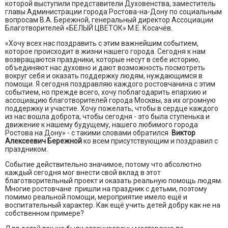
которой выступили представители Духовенства, заместитель
главы Администрации города Ростова-на-Дону по социальным
вопросам В.А. Бережной, генеральный директор Ассоциации
Благотворителей «БЕЛЫЙ ЦВЕТОК» М.Е. Косачёв.
«Хочу всех нас поздравить с этим важнейшим событием,
которое происходит в жизни нашего города. Сегодня к нам
возвращаются праздники, которые несут в себе историю,
объединяют нас духовно и дают возможность посмотреть
вокруг себя и оказать поддержку людям, нуждающимся в
помощи. Я сегодня поздравляю каждого ростовчанина с этим
событием, но прежде всего, хочу поблагодарить епархию и
ассоциацию благотворителей города Москвы, за их огромную
поддержку и участие. Хочу пожелать, чтобы в сердце каждого
из нас вошла доброта, чтобы сегодня - это была ступенька и
движение к нашему будущему, нашего любимого города
Ростова на Дону» - с такими словами обратился
Виктор
Алексеевич Бережной
ко всем присутствующим и поздравил с
праздником.
Событие действительно значимое, потому что абсолютно
каждый сегодня мог внести свой вклад в этот
благотворительный проект и оказать реальную помощь людям.
Многие ростовчане пришли на праздник с детьми, поэтому
помимо реальной помощи, мероприятие имело ещё и
воспитательный характер. Как ещё учить детей добру как не на
собственном примере?