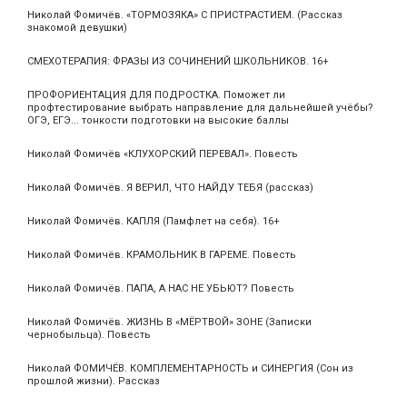
Николай Фомичёв. «ТОРМОЗЯКА» С ПРИСТРАСТИЕМ. (Рассказ
знакомой девушки)
СМЕХОТЕРАПИЯ: ФРАЗЫ ИЗ СОЧИНЕНИЙ ШКОЛЬНИКОВ. 16+
ПРОФОРИЕНТАЦИЯ ДЛЯ ПОДРОСТКА. Поможет ли
профтестирование выбрать направление для дальнейшей учёбы?
ОГЭ, ЕГЭ... тонкости подготовки на высокие баллы
Николай Фомичёв «КЛУХОРСКИЙ ПЕРЕВАЛ». Повесть
Николай Фомичёв. Я ВЕРИЛ, ЧТО НАЙДУ ТЕБЯ (рассказ)
Николай Фомичёв. КАПЛЯ (Памфлет на себя). 16+
Николай Фомичёв. КРАМОЛЬНИК В ГАРЕМЕ. Повесть
Николай Фомичёв. ПАПА, А НАС НЕ УБЬЮТ? Повесть
Николай Фомичёв. ЖИЗНЬ В «МЁРТВОЙ» ЗОНЕ (Записки
чернобыльца). Повесть
Николай ФОМИЧЁВ. КОМПЛЕМЕНТАРНОСТЬ и СИНЕРГИЯ (Сон из
прошлой жизни). Рассказ