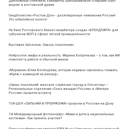
Дипломный спектакль Елизаветы Шапошниковой «Старший сын»:
аншлаг в ростовской драме
Гандболистки «Ростов-Дон» - десятикратные чемпионки России!
Это юбилейное золото!
На базе Ростовского бизнес-инкубатора создан «БРЕНДПАРК» для
субъектов МСП в сфере лёгкой промышленности
Выставка «Шолохов. Сквозь поколения»
Нейросети: мифы и реальность. Марина Хопрячкова – о том, как ИИ
помогает в работе и обычной жизни
«Моржиня» Юлия Богатырёва, которая недавно научилась плавать:
«Идём с командой на рекорд»
«Связь поколений: женское служение городу и Отечеству» –
Региональные отделения «Союз женщин России» и «Матери
России» провели встречу
ТОК-ШОУ «СИЛЬНАЯ И ПРЕКРАСНАЯ» провели в Ростове-на-Дону
7-й Международный фотоконкурс «Мама и дети в национальных
костюмах». Как принять участие?
Пресс-конференция ректора ЮФУ Инны Шевченко: искусственный