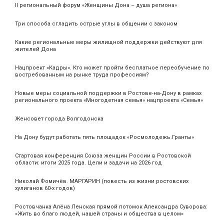
II региональный форум «Женщины Дона – душа региона»
Три способа сгладить острые углы в общении с законом
Какие региональные меры жилищной поддержки действуют для
жителей Дона
Нацпроект «Кадры». Кто может пройти бесплатное переобучение по
востребованным на рынке труда профессиям?
Новые меры социальной поддержки в Ростове-на-Дону в рамках
регионального проекта «Многодетная семья» нацпроекта «Семья»
Женсовет города Волгодонска
На Дону будут работать пять площадок «Росмолодежь.Гранты»
Стартовая конференция Союза женщин России в Ростовской
области: итоги 2025 года. Цели и задачи на 2026 год
Николай Фомичёв. МАРГАРИН (повесть из жизни ростовских
хулиганов 60-х годов)
Ростовчанка Алёна Ленская прямой потомок Александра Суворова:
«Жить во благо людей, нашей страны и общества в целом»