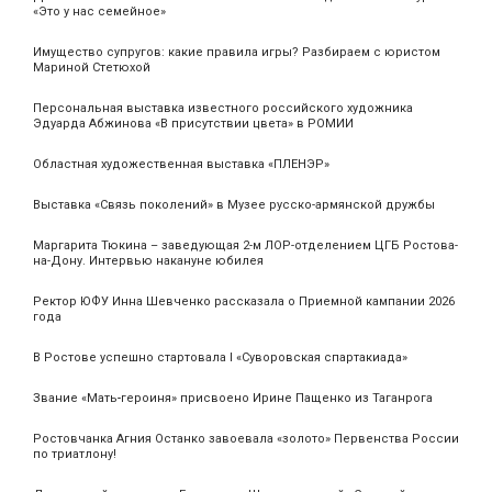
«Это у нас семейное»
Имущество супругов: какие правила игры? Разбираем с юристом
Мариной Стетюхой
Персональная выставка известного российского художника
Эдуарда Абжинова «В присутствии цвета» в РОМИИ
Областная художественная выставка «ПЛЕНЭР»
Выставка «Связь поколений» в Музее русско-армянской дружбы
Маргарита Тюкина – заведующая 2-м ЛОР-отделением ЦГБ Ростова-
на-Дону. Интервью накануне юбилея
Ректор ЮФУ Инна Шевченко рассказала о Приемной кампании 2026
года
В Ростове успешно стартовала I «Суворовская спартакиада»
Звание «Мать‑героиня» присвоено Ирине Пащенко из Таганрога
Ростовчанка Агния Останко завоевала «золото» Первенства России
по триатлону!