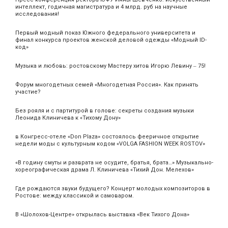
интеллект, годичная магистратура и 4 млрд. руб на научные
исследования!
Первый модный показ Южного федерального университета и
финал конкурса проектов женской деловой одежды «Модный ID-
код»
Музыка и любовь: ростовскому Мастеру хитов Игорю Левину ‒ 75!
Форум многодетных семей «Многодетная Россия». Как принять
участие?
Без рояля и с партитурой в голове: секреты создания музыки
Леонида Клиничева к «Тихому Дону»
в Конгресс-отеле «Don Plaza» состоялось фееричное открытие
недели моды с культурным кодом «VOLGA FASHION WEEK ROSTOV»
«В годину смуты и разврата не осудите, братья, брата…» Музыкально-
хореографическая драма Л. Клиничева «Тихий Дон. Мелехов»
Где рождаются звуки будущего? Концерт молодых композиторов в
Ростове: между классикой и самоваром.
В «Шолохов-Центре» открылась выставка «Век Тихого Дона»