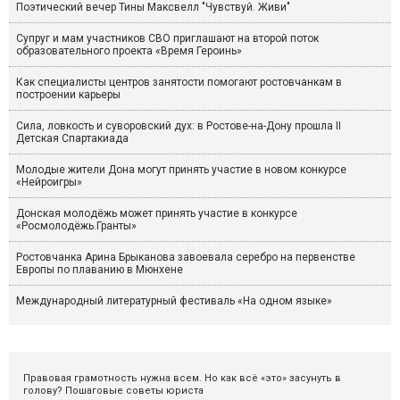
Поэтический вечер Тины Максвелл "Чувствуй. Живи"
Супруг и мам участников СВО приглашают на второй поток
образовательного проекта «Время Героинь»
Как специалисты центров занятости помогают ростовчанкам в
построении карьеры
Сила, ловкость и суворовский дух: в Ростове-на-Дону прошла II
Детская Спартакиада
Молодые жители Дона могут принять участие в новом конкурсе
«Нейроигры»
Донская молодёжь может принять участие в конкурсе
«Росмолодёжь.Гранты»
Ростовчанка Арина Брыканова завоевала серебро на первенстве
Европы по плаванию в Мюнхене
Международный литературный фестиваль «На одном языке»
Правовая грамотность нужна всем. Но как всё «это» засунуть в
голову? Пошаговые советы юриста