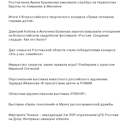
Ростовчанка Арина Брыканова завоевала серебро на первенстве
Европы по плаванию в Мюнхене
Итоги V Всероссийского творческого конкурса «Права человека
глазами детей»
Дмитрий Кобзев и Ангелина Буланова зарегистрировали отношения
на Всероссийском свадебном фестивале «Россия. Соединяя
сердца». Как это было?
Две семьи из Ростовской области стали победителями конкурса
«Это у нас семейное»
Имущество супругов: какие правила игры? Разбираем с юристом
Мариной Стетюхой
Персональная выставка известного российского художника
Эдуарда Абжинова «В присутствии цвета» в РОМИИ
Областная художественная выставка «ПЛЕНЭР»
Выставка «Связь поколений» в Музее русско-армянской дружбы
Маргарита Тюкина – заведующая 2-м ЛОР-отделением ЦГБ Ростова-
на-Дону. Интервью накануне юбилея