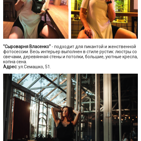
"Сыроварня Власенко"
- подходит для пикантой и женственной
фотосессии. Весь интерьер выполнен в стиле рустик: люстры со
свечами, деревянная стены и потолки, большие, уютные кресла,
копна сена.
Адрес:
ул.Семашко, 51.