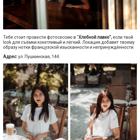
Тебе стоит провести фотосессию в "
Хлебной лавке",
если твой
look для съёмки кокетливый и лёгкий. Локация добавит твоему
образу нотки французской изысканности и непринуждённости.
Адрес:
ул. Пушкинская, 144.