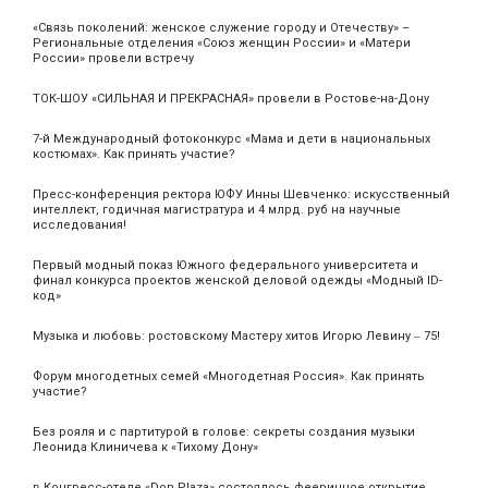
«Связь поколений: женское служение городу и Отечеству» –
Региональные отделения «Союз женщин России» и «Матери
России» провели встречу
ТОК-ШОУ «СИЛЬНАЯ И ПРЕКРАСНАЯ» провели в Ростове-на-Дону
7-й Международный фотоконкурс «Мама и дети в национальных
костюмах». Как принять участие?
Пресс-конференция ректора ЮФУ Инны Шевченко: искусственный
интеллект, годичная магистратура и 4 млрд. руб на научные
исследования!
Первый модный показ Южного федерального университета и
финал конкурса проектов женской деловой одежды «Модный ID-
код»
Музыка и любовь: ростовскому Мастеру хитов Игорю Левину ‒ 75!
Форум многодетных семей «Многодетная Россия». Как принять
участие?
Без рояля и с партитурой в голове: секреты создания музыки
Леонида Клиничева к «Тихому Дону»
в Конгресс-отеле «Don Plaza» состоялось фееричное открытие