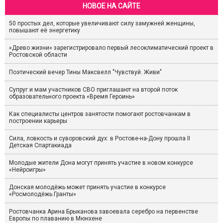
НОВОЕ НА САЙТЕ
50 простых дел, которые увеличивают силу замужней женщины,
повышают её энергетику
«Древо жизни» зарегистрировало первый лесоклиматический проект в
Ростовской области
Поэтический вечер Тины Максвелл "Чувствуй. Живи"
Супруг и мам участников СВО приглашают на второй поток
образовательного проекта «Время Героинь»
Как специалисты центров занятости помогают ростовчанкам в
построении карьеры
Сила, ловкость и суворовский дух: в Ростове-на-Дону прошла II
Детская Спартакиада
Молодые жители Дона могут принять участие в новом конкурсе
«Нейроигры»
Донская молодёжь может принять участие в конкурсе
«Росмолодёжь.Гранты»
Ростовчанка Арина Брыканова завоевала серебро на первенстве
Европы по плаванию в Мюнхене