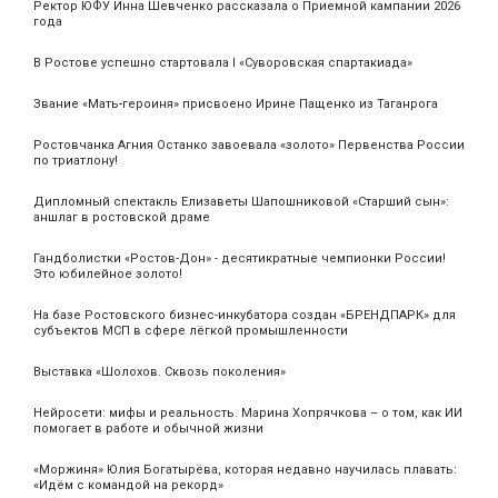
Ректор ЮФУ Инна Шевченко рассказала о Приемной кампании 2026
года
В Ростове успешно стартовала I «Суворовская спартакиада»
Звание «Мать‑героиня» присвоено Ирине Пащенко из Таганрога
Ростовчанка Агния Останко завоевала «золото» Первенства России
по триатлону!
Дипломный спектакль Елизаветы Шапошниковой «Старший сын»:
аншлаг в ростовской драме
Гандболистки «Ростов-Дон» - десятикратные чемпионки России!
Это юбилейное золото!
На базе Ростовского бизнес-инкубатора создан «БРЕНДПАРК» для
субъектов МСП в сфере лёгкой промышленности
Выставка «Шолохов. Сквозь поколения»
Нейросети: мифы и реальность. Марина Хопрячкова – о том, как ИИ
помогает в работе и обычной жизни
«Моржиня» Юлия Богатырёва, которая недавно научилась плавать:
«Идём с командой на рекорд»