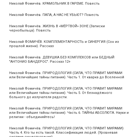
Николай Фомичёв. КРАМОЛЬНИК В ГАРЕМЕ. Повесть
Николай Фомичёв. ПАПА, А НАС НЕ УБЬЮТ? Повесть
Николай Фомичёв. ЖИЗНЬ В «МЁРТВОЙ» ЗОНЕ (Записки
чернобыльца). Повесть
Николай ФОМИЧЁВ. КОМПЛЕМЕНТАРНОСТЬ и СИНЕРГИЯ (Сон из
прошлой жизни). Рассказ
Николай Фомичёв. ДЕВУШКА БЕЗ КОМПЛЕКСОВ или БЕДНЫЙ
"АНТОНИО БАНДЕРОС". Рассказ 12+
Николай Фомичёв. ПРИРОДОЛОГИЯ (СИЛА, ЧТО ПРАВИТ МИРАМИ
или Величайшие тайны питания). Часть 1. От кварка до Вселенной
Николай Фомичёв. ПРИРОДОЛОГИЯ (СИЛА, ЧТО ПРАВИТ МИРАМИ
или Величайшие тайны питания). Часть 5. От безнадёжного
больного до излучателя радости.
Николай Фомичёв. ПРИРОДОЛОГИЯ (СИЛА, ЧТО ПРАВИТ МИРАМИ
или Величайшие тайны питания). Часть 6. ТАЙНЫ АБСОЛЮТА. Науки и
религии - объединяйтесь!
Николай Фомичёв. ПРИРОДОЛОГИЯ (СИЛА, ЧТО ПРАВИТ МИРАМИ)
Часть 4. Кто ты есть такой. Классификация людей. (Уровневая
система существования).