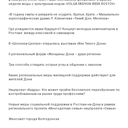
недели моды с культурным кодом «VOLGA FASHION WEEK ROSTOV»
«В годину смуты и разврата не осудите, братья, брата…» Музыкально-
хореографическая драма Л. Клиничева «Тихий Дон. Мелехов»
Где рождаются звуки будущего? Концерт молодых композиторов в
Ростове: между классикой и самоваром.
В «Шолохов-Центре» открылась выставка «Век Тихого Дона»
II региональный форум «Женщины Дона – душа региона»
Три способа сгладить острые углы в общении с законом
Какие региональные меры жилищной поддержки действуют для
жителей Дона
Нацпроект «Кадры». Кто может пройти бесплатное переобучение по
востребованным на рынке труда профессиям?
Новые меры социальной поддержки в Ростове-на-Дону в рамках
регионального проекта «Многодетная семья» нацпроекта «Семья»
Женсовет города Волгодонска