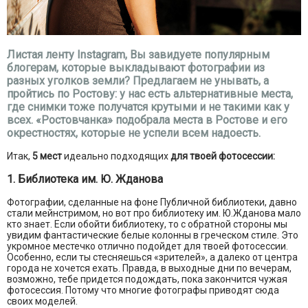
Листая ленту Instagram, Вы завидуете популярным
блогерам, которые выкладывают фотографии из
разных уголков земли? Предлагаем не унывать, а
пройтись по Ростову: у нас есть альтернативные места,
где снимки тоже получатся крутыми и не такими как у
всех. «Ростовчанка» подобрала места в Ростове и его
окрестностях, которые не успели всем надоесть.
Итак,
5 мест
идеально подходящих
для твоей фотосессии:
1. Библиотека им. Ю. Жданова
Фотографии, сделанные на фоне Публичной библиотеки, давно
стали мейнстримом, но вот про библиотеку им. Ю.Жданова мало
кто знает. Если обойти библиотеку, то с обратной стороны мы
увидим фантастические белые колонны в греческом стиле. Это
укромное местечко отлично подойдет для твоей фотосессии.
Особенно, если ты стесняешься «зрителей», а далеко от центра
города не хочется ехать. Правда, в выходные дни по вечерам,
возможно, тебе придется подождать, пока закончится чужая
фотосессия. Потому что многие фотографы приводят сюда
своих моделей.