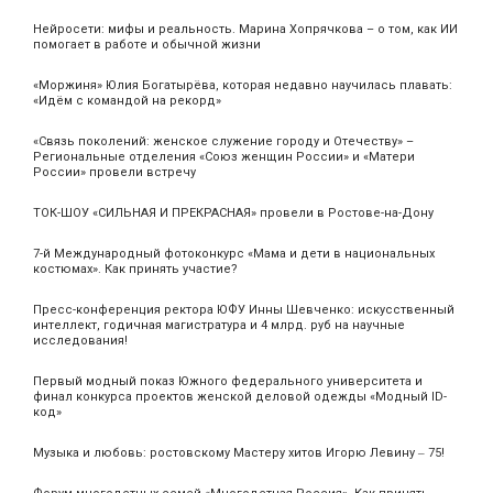
Нейросети: мифы и реальность. Марина Хопрячкова – о том, как ИИ
помогает в работе и обычной жизни
«Моржиня» Юлия Богатырёва, которая недавно научилась плавать:
«Идём с командой на рекорд»
«Связь поколений: женское служение городу и Отечеству» –
Региональные отделения «Союз женщин России» и «Матери
России» провели встречу
ТОК-ШОУ «СИЛЬНАЯ И ПРЕКРАСНАЯ» провели в Ростове-на-Дону
7-й Международный фотоконкурс «Мама и дети в национальных
костюмах». Как принять участие?
Пресс-конференция ректора ЮФУ Инны Шевченко: искусственный
интеллект, годичная магистратура и 4 млрд. руб на научные
исследования!
Первый модный показ Южного федерального университета и
финал конкурса проектов женской деловой одежды «Модный ID-
код»
Музыка и любовь: ростовскому Мастеру хитов Игорю Левину ‒ 75!