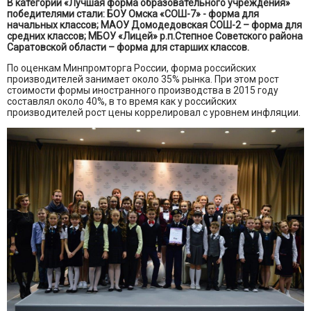
В категории «Лучшая форма образовательного учреждения»
победителями стали: БОУ Омска «СОШ-7» - форма для
начальных классов; МАОУ Домодедовская СОШ-2 – форма для
средних классов; МБОУ «Лицей» р.п.Степное Советского района
Саратовской области – форма для старших классов.
По оценкам Минпромторга России, форма российских
производителей занимает около 35% рынка. При этом рост
стоимости формы иностранного производства в 2015 году
составлял около 40%, в то время как у российских
производителей рост цены коррелировал с уровнем инфляции.