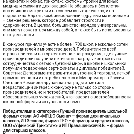
на жакетах и юбках, трикотаж, костюмы-тройки для юных
модниц и смокинги для юношей. Не обошлось и без клетки –
она изящно смотрится и на совсем юных девушках, и на
подростках. Бархат, комбинированный с другими материалами
– свежее решение, которое добавляет строгости и
сдержанности. В целом, большинство нарядов универсальны,
они могут сочетаться между собой, а также быть использованы
по отдельности.
В конкурсе приняли участие более 1700 школ, несколько сотен
производителей и множество детей. Победители со всей
страны приехали на торжественное награждение, где лучшие
производители получили в качестве награды контракты на
сотрудничество с сетью «Детский мир», а школы и школьники
получили подарочные сертификаты и дипломы победителей.
Советник Департамента развития внутренней торговли, легкой
промышленности и потребительского Минпромторга России
Светлана Романова вручавшая награды отметила
возрастающий интерес к конкурсу не только со стороны
производителей, но и потребителей, представителей
образовательных учреждений, что говорит о востребованности
школьной формы и актуальности темы.
Победителями в категории «Лучший производитель школьной
формы» стали: АО «МПШО Смена» – форма для начальных
классов; ИП Зенкова, фирма ТЕО – форма для средних классов;
ООО «Уфимский Трикотаж» и ИП Правашинский В.В. – форма
для старших классов.