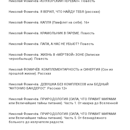
Николай Фомичёв «КЛУХОРСКИЙ ПЕРЕВАЛ». Повесть
Николай Фомичёв. Я ВЕРИЛ, ЧТО НАЙДУ ТЕБЯ (рассказ)
Николай Фомичёв. КАПЛЯ (Памфлет на себя). 16+
Николай Фомичёв. КРАМОЛЬНИК В ГАРЕМЕ. Повесть
Николай Фомичёв. ПАПА, А НАС НЕ УБЬЮТ? Повесть
Николай Фомичёв. ЖИЗНЬ В «МЁРТВОЙ» ЗОНЕ (Записки
чернобыльца). Повесть
Николай ФОМИЧЁВ. КОМПЛЕМЕНТАРНОСТЬ и СИНЕРГИЯ (Сон из
прошлой жизни). Рассказ
Николай Фомичёв. ДЕВУШКА БЕЗ КОМПЛЕКСОВ или БЕДНЫЙ
"АНТОНИО БАНДЕРОС". Рассказ 12+
Николай Фомичёв. ПРИРОДОЛОГИЯ (СИЛА, ЧТО ПРАВИТ МИРАМИ
или Величайшие тайны питания). Часть 1. От кварка до Вселенной
Николай Фомичёв. ПРИРОДОЛОГИЯ (СИЛА, ЧТО ПРАВИТ МИРАМИ
или Величайшие тайны питания). Часть 5. От безнадёжного
больного до излучателя радости.