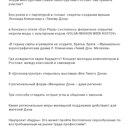
Форум многодетных семей «Многодетная Россия». Как принять
участие?
Без рояля и с партитурой в голове: секреты создания музыки
Леонида Клиничева к «Тихому Дону»
в Конгресс-отеле «Don Plaza» состоялось фееричное открытие
недели моды с культурным кодом «VOLGA FASHION WEEK ROSTOV»
«В годину смуты и разврата не осудите, братья, брата…» Музыкально-
хореографическая драма Л. Клиничева «Тихий Дон. Мелехов»
Где рождаются звуки будущего? Концерт молодых композиторов в
Ростове: между классикой и самоваром.
В «Шолохов-Центре» открылась выставка «Век Тихого Дона»
II региональный форум «Женщины Дона – душа региона»
Три способа сгладить острые углы в общении с законом
Какие региональные меры жилищной поддержки действуют для
жителей Дона
Нацпроект «Кадры». Кто может пройти бесплатное переобучение по
востребованным на рынке труда профессиям?