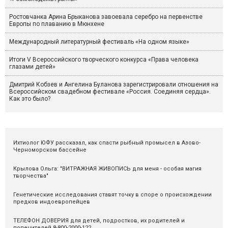
Ростовчанка Арина Брыканова завоевала серебро на первенстве
Европы по плаванию в Мюнхене
Международный литературный фестиваль «На одном языке»
Итоги V Всероссийского творческого конкурса «Права человека
глазами детей»
Дмитрий Кобзев и Ангелина Буланова зарегистрировали отношения на
Всероссийском свадебном фестивале «Россия. Соединяя сердца».
Как это было?
Ихтиолог ЮФУ рассказал, как спасти рыбный промысел в Азово-
Черноморском бассейне
Крылова Ольга: "ВИТРАЖНАЯ ЖИВОПИСЬ для меня - особая магия
творчества"
Генетические исследования ставят точку в споре о происхождении
предков индоевропейцев
ТЕЛЕФОН ДОВЕРИЯ для детей, подростков, их родителей и
попечителей 8-800-2000-122