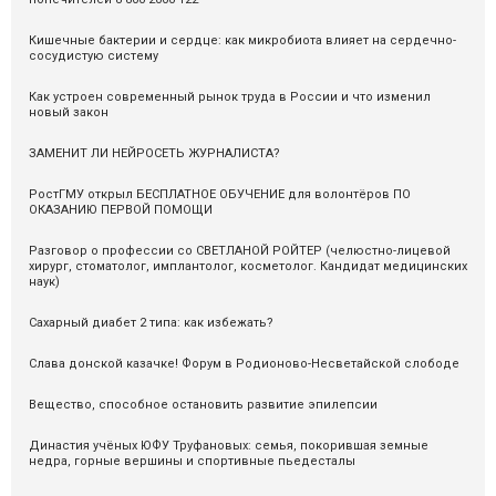
Кишечные бактерии и сердце: как микробиота влияет на сердечно-
сосудистую систему
Как устроен современный рынок труда в России и что изменил
новый закон
ЗАМЕНИТ ЛИ НЕЙРОСЕТЬ ЖУРНАЛИСТА?
РостГМУ открыл БЕСПЛАТНОЕ ОБУЧЕНИЕ для волонтёров ПО
ОКАЗАНИЮ ПЕРВОЙ ПОМОЩИ
Разговор о профессии со СВЕТЛАНОЙ РОЙТЕР (челюстно-лицевой
хирург, стоматолог, имплантолог, косметолог. Кандидат медицинских
наук)
Сахарный диабет 2 типа: как избежать?
Слава донской казачке! Форум в Родионово-Несветайской слободе
Вещество, способное остановить развитие эпилепсии
Династия учёных ЮФУ Труфановых: семья, покорившая земные
недра, горные вершины и спортивные пьедесталы