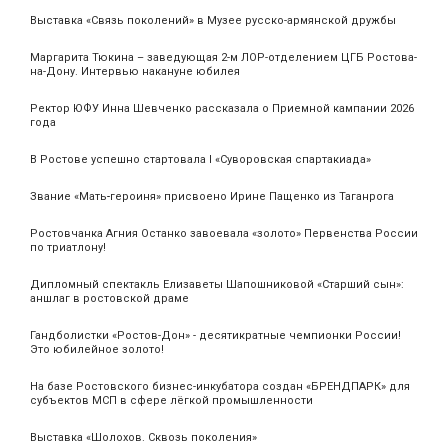
Выставка «Связь поколений» в Музее русско-армянской дружбы
Маргарита Тюкина – заведующая 2-м ЛОР-отделением ЦГБ Ростова-
на-Дону. Интервью накануне юбилея
Ректор ЮФУ Инна Шевченко рассказала о Приемной кампании 2026
года
В Ростове успешно стартовала I «Суворовская спартакиада»
Звание «Мать‑героиня» присвоено Ирине Пащенко из Таганрога
Ростовчанка Агния Останко завоевала «золото» Первенства России
по триатлону!
Дипломный спектакль Елизаветы Шапошниковой «Старший сын»:
аншлаг в ростовской драме
Гандболистки «Ростов-Дон» - десятикратные чемпионки России!
Это юбилейное золото!
На базе Ростовского бизнес-инкубатора создан «БРЕНДПАРК» для
субъектов МСП в сфере лёгкой промышленности
Выставка «Шолохов. Сквозь поколения»