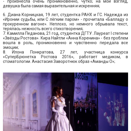
- произнесла очень проникновенно, чутко; на мой взгляд,
девушка была самая выразительная и искренняя;
6. Диана Корницкая, 19 лет, студентка РАНХ и ГС. Надежда из
«Иронии судьбы, или С лёгким паром» - прочитала «Балладу о
прокуренном вагоне». Неплохо, но немного обрывала текст,
терялась нежность всего стихотворения;
7. Камилла Педанова, 21 год, студентка ДГТУ. Лауреат I степени
«Звёзды Ростова». Кира Найтли «Анна Коренина» - без проблем
вошла в роль, проникновенно и чувственно передала все
эмоции;
8. Илона Понкратова, 27 лет, участница конкурса
«СуперБрюнетка Ростова 2016», работает медиком, в
стоматологии. Анастасия Заворотнюк образ «Аманды О»;