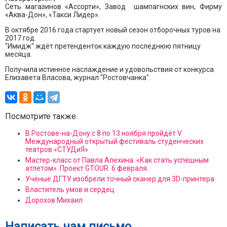
Сеть магазинов «Ассорти», Завод шампагнских вин, Фирму
«Аква-Дон», «Такси Лидер».
В октябре 2016 года стартует новый сезон отборочных туров на
2017 год.
"Имидж" ждёт претенденток каждую последнюю пятницу
месяца.
Получила истинное наслаждение и удовольствия от конкурса
Елизавета Власова, журнал "Ростовчанка".
Посмотрите также:
В Ростове-на-Дону с 8 по 13 ноября пройдёт V
Международный открытый фестиваль студенческих
театров «СТУДиЯ»
Мастер-класс от Павла Алехина: «Как стать успешным
атлетом». Проект GTOUR. 6 февраля.
Учёные ДГТУ изобрели точный сканер для 3D-принтера
Властитель умов и сердец
Дорохов Михаил
Написать нам письмо