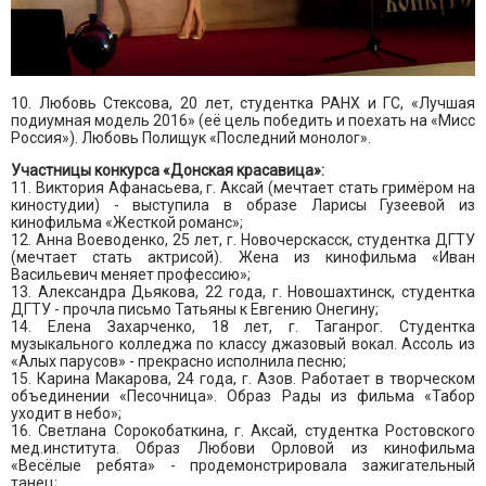
10. Любовь Стексова, 20 лет, студентка РАНХ и ГС, «Лучшая
подиумная модель 2016» (её цель победить и поехать на «Мисс
Россия»). Любовь Полищук «Последний монолог».
Участницы конкурса «Донская красавица»:
11. Виктория Афанасьева, г. Аксай (мечтает стать гримёром на
киностудии) - выступила в образе Ларисы Гузеевой из
кинофильма «Жесткой романс»;
12. Анна Воеводенко, 25 лет, г. Новочерскасск, студентка ДГТУ
(мечтает стать актрисой). Жена из кинофильма «Иван
Васильевич меняет профессию»;
13. Александра Дьякова, 22 года, г. Новошахтинск, студентка
ДГТУ - прочла письмо Татьяны к Евгению Онегину;
14. Елена Захарченко, 18 лет, г. Таганрог. Студентка
музыкального колледжа по классу джазовый вокал. Ассоль из
«Алых парусов» - прекрасно исполнила песню;
15. Карина Макарова, 24 года, г. Азов. Работает в творческом
объединении «Песочница». Образ Рады из фильма «Табор
уходит в небо»;
16. Светлана Сорокобаткина, г. Аксай, студентка Ростовского
мед.института. Образ Любови Орловой из кинофильма
«Весёлые ребята» - продемонстрировала зажигательный
танец;