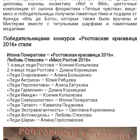
дипломы, короны, косметику «Wet n Wild», цветочные
композиции от салона флористики «Тёплые чувства», вице-
мисс и победительницы получили памятные Ники и подарки от
бренда «Иль де Ботэ», которые также были вручены и
Мистерам вместе с титульными шарфами и памятными
медалями.
Победительницами конкурса «Ростовская красавица
2016» стали:
Илона Понкратова — «Ростовская красавица 2016».
Любовь Стексова — «Мисс Ростов 2016».
1-я вице леди Ростова — Ксения Копылкова.
2-я вице леди Ростова — Диана Корницкая.
«Леди Очарование» — Алина Большенко.
«Леди Актриса» — Юлия Рябцева.
«Леди Перспектива» — Алиса Евтухова.
«Леди Гармония» — Диана Корницкая.
«Леди Имидж» — Ксения Копылкова.
«Леди Совершенство» — Илона Понкратова.
«Леди Талант» — Камилла Педанова.
«Леди Экстравагантность» — Светлана Коренякина.
«Леди Фотомодель» — Любовь Стексова.
«Леди Шарм» — Алина Гореславская.