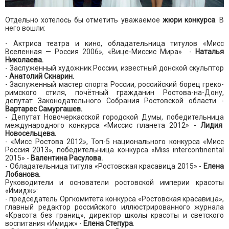
Отдельно хотелось бы отметить уважаемое
жюри конкурса
. В
него вошли:
- Актриса театра и кино, обладательница титулов «Мисс
Вселенная — Россия 2006», «Вице-Миссис Мира» -
Наталья
Николаева.
- Заслуженный художник России, известный донской скульптор
-
Анатолий Скнарин.
- Заслуженный мастер спорта России, российский борец греко-
римского стиля, почётный гражданин Ростова-на-Дону,
депутат Законодательного Собрания Ростовской области -
Вартарес Самургашев.
- Депутат Новочеркасской городской Думы, победительница
международного конкурса «Миссис планета 2012» -
Лидия
Новосельцева.
- «Мисс Ростова 2012», Топ-5 национального конкурса «Мисс
Россия 2013», победительница конкурса «Miss intercontinental
2015» -
Валентина Расулова.
- Обладательница титула «Ростовская красавица 2015» -
Елена
Лобанова.
Руководители и основатели ростовской империи красоты
«Имидж»:
- председатель Оргкомитета конкурса «Ростовская красавица»,
главный редактор российского иллюстрированного журнала
«Красота без границ», директор школы красоты и светского
воспитания «Имидж» -
Елена Степура
.