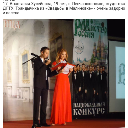
17. Анастасия Хусейнова, 19 лет, с. Песчанокопское, студентка
ДГТУ. Трандычиха из «Свадьбы в Малиновке» - очень задорно
и весело.