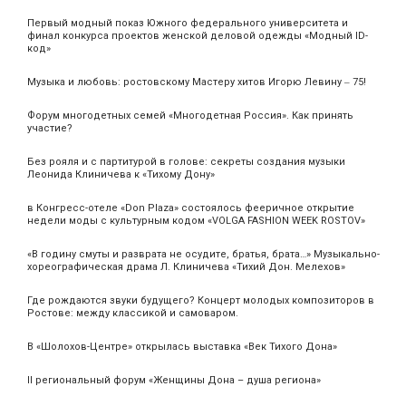
Первый модный показ Южного федерального университета и
финал конкурса проектов женской деловой одежды «Модный ID-
код»
Музыка и любовь: ростовскому Мастеру хитов Игорю Левину ‒ 75!
Форум многодетных семей «Многодетная Россия». Как принять
участие?
Без рояля и с партитурой в голове: секреты создания музыки
Леонида Клиничева к «Тихому Дону»
в Конгресс-отеле «Don Plaza» состоялось фееричное открытие
недели моды с культурным кодом «VOLGA FASHION WEEK ROSTOV»
«В годину смуты и разврата не осудите, братья, брата…» Музыкально-
хореографическая драма Л. Клиничева «Тихий Дон. Мелехов»
Где рождаются звуки будущего? Концерт молодых композиторов в
Ростове: между классикой и самоваром.
В «Шолохов-Центре» открылась выставка «Век Тихого Дона»
II региональный форум «Женщины Дона – душа региона»