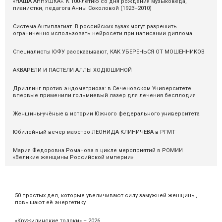
«НАША АННУШКА». К 100-летию со дня рождения музыковеда,
пианистки, педагога Анны Соколовой (1923–2010)
Система Антиплагиат. В российских вузах могут разрешить
ограниченно использовать нейросети при написании диплома
Специалисты ЮФУ рассказывают, КАК УБЕРЕЧЬСЯ ОТ МОШЕННИКОВ
АКВАРЕЛИ И ПАСТЕЛИ АЛЛЫ ХОДЮШИНОЙ
Дриллинг против эндометриоза: в Сеченовском Университете
впервые применили гольмиевый лазер для лечения бесплодия
Женщины-учёные в истории Южного федерального университета
Юбилейный вечер маэстро ЛЕОНИДА КЛИНИЧЕВА в РГМТ
Мария Федоровна Романова в цикле мероприятий в РОМИИ
«Великие женщины Российской империи»
50 простых дел, которые увеличивают силу замужней женщины,
повышают её энергетику
«Кружилинские толоки» – 2026