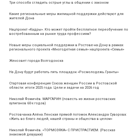
Три способа сгладить острые углы в общении с законом
Какие региональные меры жилищной поддержки действуют для
жителей Дона
Нацпроект «Кадры». Кто может пройти бесплатное переобучение по
востребованным на рынке труда профессиям?
Новые меры социальной поддержки в Ростове-на-Дону в рамках
регионального проекта «Многодетная семья» нацпроекта «Семья»
Женсовет города Волгодонска
На Дону будут работать пять площадок «Росмолодежь.Гранты»
Стартовая конференция Союза женщин России в Ростовской
области: итоги 2025 года. Цели и задачи на 2026 год
Николай Фомичёв. МАРГАРИН (повесть из жизни ростовских
хулиганов 60-х годов)
Ростовчанка Алёна Ленская прямой потомок Александра Суворова:
«Жить во благо людей, нашей страны и общества в целом»
Николай Фомичёв. «ТОРМОЗЯКА» С ПРИСТРАСТИЕМ. (Рассказ
знакомой девушки)