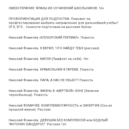
СМЕХОТЕРАПИЯ: ФРАЗЫ ИЗ СОЧИНЕНИЙ ШКОЛЬНИКОВ. 16+
ПРОФОРИЕНТАЦИЯ ДЛЯ ПОДРОСТКА. Поможет ли
профтестирование выбрать направление для дальнейшей учёбы?
ОГЭ, ЕГЭ... тонкости подготовки на высокие баллы
Николай Фомичёв «КЛУХОРСКИЙ ПЕРЕВАЛ». Повесть
Николай Фомичёв. Я ВЕРИЛ, ЧТО НАЙДУ ТЕБЯ (рассказ)
Николай Фомичёв. КАПЛЯ (Памфлет на себя). 16+
Николай Фомичёв. КРАМОЛЬНИК В ГАРЕМЕ. Повесть
Николай Фомичёв. ПАПА, А НАС НЕ УБЬЮТ? Повесть
Николай Фомичёв. ЖИЗНЬ В «МЁРТВОЙ» ЗОНЕ (Записки
чернобыльца). Повесть
Николай ФОМИЧЁВ. КОМПЛЕМЕНТАРНОСТЬ и СИНЕРГИЯ (Сон из
прошлой жизни). Рассказ
Николай Фомичёв. ДЕВУШКА БЕЗ КОМПЛЕКСОВ или БЕДНЫЙ
"АНТОНИО БАНДЕРОС". Рассказ 12+