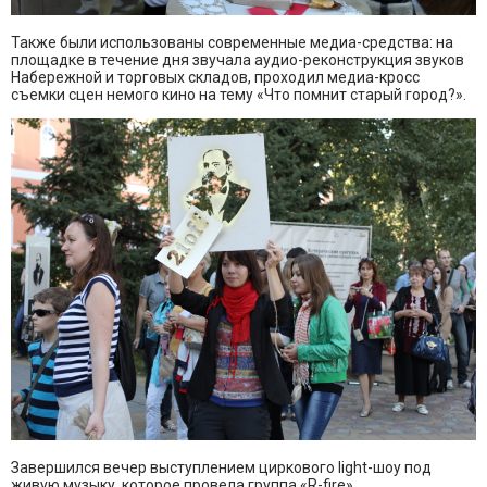
Также были использованы современные медиа-средства: на
площадке в течение дня звучала аудио-реконструкция звуков
Набережной и торговых складов, проходил медиа-кросс
съемки сцен немого кино на тему «Что помнит старый город?».
Завершился вечер выступлением циркового light-шоу под
живую музыку, которое провела группа «R-fire».