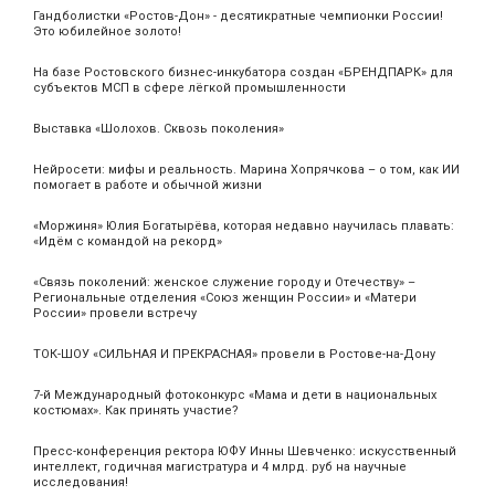
Гандболистки «Ростов-Дон» - десятикратные чемпионки России!
Это юбилейное золото!
На базе Ростовского бизнес-инкубатора создан «БРЕНДПАРК» для
субъектов МСП в сфере лёгкой промышленности
Выставка «Шолохов. Сквозь поколения»
Нейросети: мифы и реальность. Марина Хопрячкова – о том, как ИИ
помогает в работе и обычной жизни
«Моржиня» Юлия Богатырёва, которая недавно научилась плавать:
«Идём с командой на рекорд»
«Связь поколений: женское служение городу и Отечеству» –
Региональные отделения «Союз женщин России» и «Матери
России» провели встречу
ТОК-ШОУ «СИЛЬНАЯ И ПРЕКРАСНАЯ» провели в Ростове-на-Дону
7-й Международный фотоконкурс «Мама и дети в национальных
костюмах». Как принять участие?
Пресс-конференция ректора ЮФУ Инны Шевченко: искусственный
интеллект, годичная магистратура и 4 млрд. руб на научные
исследования!