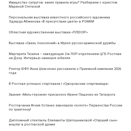
Имущество супругов: какие правила игры? Разбираем с юристом
Мариной Стетюхой
Персональная выставка известного российского художника
Эдуарда Абжинова «В присутствии цвета» в РОМИИ
Областная художественная выставка «ПЛЕНЭР»
Выставка «Связь поколений» в Музее русско-армянской дружбы
Маргарита Тюкина – заведующая 2-м ЛОР-отделением ЦГБ Ростова-
на-Дону. Интервью накануне юбилея
Ректор ЮФУ Инна Шевченко рассказала о Приемной кампании 2026
года
В Ростове успешно стартовала I «Суворовская спартакиада»
Звание «Мать‑героиня» присвоено Ирине Пащенко из Таганрога
Ростовчанка Агния Останко завоевала «золото» Первенства России
по триатлону!
Дипломный спектакль Елизаветы Шапошниковой «Старший сын»:
аншлаг в ростовской драме