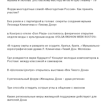
Музыка и любовь: ростовскому Мастеру хитов Игорю Левину ‒ 75!
Форум многодетных семей «Многодетная Россия». Как принять
участие?
Без рояля и с партитурой в голове: секреты создания музыки
Леонида Клиничева к «Тихому Дону»
в Конгресс-отеле «Don Plaza» состоялось фееричное открытие
недели моды с культурным кодом «VOLGA FASHION WEEK ROSTOV»
«В годину смуты и разврата не осудите, братья, брата…» Музыкально-
хореографическая драма Л. Клиничева «Тихий Дон. Мелехов»
Где рождаются звуки будущего? Концерт молодых композиторов в
Ростове: между классикой и самоваром.
В «Шолохов-Центре» открылась выставка «Век Тихого Дона»
II региональный форум «Женщины Дона – душа региона»
Три способа сгладить острые углы в общении с законом
Какие региональные меры жилищной поддержки действуют для
жителей Дона