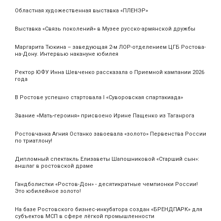
Областная художественная выставка «ПЛЕНЭР»
Выставка «Связь поколений» в Музее русско-армянской дружбы
Маргарита Тюкина – заведующая 2-м ЛОР-отделением ЦГБ Ростова-
на-Дону. Интервью накануне юбилея
Ректор ЮФУ Инна Шевченко рассказала о Приемной кампании 2026
года
В Ростове успешно стартовала I «Суворовская спартакиада»
Звание «Мать‑героиня» присвоено Ирине Пащенко из Таганрога
Ростовчанка Агния Останко завоевала «золото» Первенства России
по триатлону!
Дипломный спектакль Елизаветы Шапошниковой «Старший сын»:
аншлаг в ростовской драме
Гандболистки «Ростов-Дон» - десятикратные чемпионки России!
Это юбилейное золото!
На базе Ростовского бизнес-инкубатора создан «БРЕНДПАРК» для
субъектов МСП в сфере лёгкой промышленности