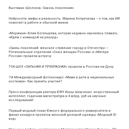
Выставка «Шолохов. Сквозь поколения»
Нейросети: мифы и реальность. Марина Хопрячкова – о том, как ИИ
помогает в работе и обычной жизни
«Моржиня» Юлия Богатырёва, которая недавно научилась плавать:
«Идём с командой на рекорд»
«Связь поколений: женское служение городу и Отечеству» –
Региональные отделения «Союз женщин России» и «Матери
России» провели встречу
ТОК-ШОУ «СИЛЬНАЯ И ПРЕКРАСНАЯ» провели в Ростове-на-Дону
7-й Международный фотоконкурс «Мама и дети в национальных
костюмах». Как принять участие?
Пресс-конференция ректора ЮФУ Инны Шевченко: искусственный
интеллект, годичная магистратура и 4 млрд. руб на научные
исследования!
Первый модный показ Южного федерального университета и
финал конкурса проектов женской деловой одежды «Модный ID-
код»