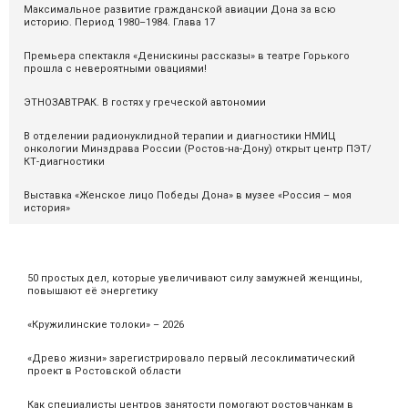
Максимальное развитие гражданской авиации Дона за всю
историю. Период 1980–1984. Глава 17
Премьера спектакля «Денискины рассказы» в театре Горького
прошла с невероятными овациями!
ЭТНОЗАВТРАК. В гостях у греческой автономии
В отделении радионуклидной терапии и диагностики НМИЦ
онкологии Минздрава России (Ростов-на-Дону) открыт центр ПЭТ/
КТ-диагностики
Выставка «Женское лицо Победы Дона» в музее «Россия – моя
история»
50 простых дел, которые увеличивают силу замужней женщины,
повышают её энергетику
«Кружилинские толоки» – 2026
«Древо жизни» зарегистрировало первый лесоклиматический
проект в Ростовской области
Как специалисты центров занятости помогают ростовчанкам в