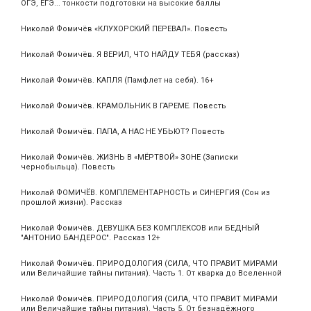
ОГЭ, ЕГЭ... тонкости подготовки на высокие баллы
Николай Фомичёв «КЛУХОРСКИЙ ПЕРЕВАЛ». Повесть
Николай Фомичёв. Я ВЕРИЛ, ЧТО НАЙДУ ТЕБЯ (рассказ)
Николай Фомичёв. КАПЛЯ (Памфлет на себя). 16+
Николай Фомичёв. КРАМОЛЬНИК В ГАРЕМЕ. Повесть
Николай Фомичёв. ПАПА, А НАС НЕ УБЬЮТ? Повесть
Николай Фомичёв. ЖИЗНЬ В «МЁРТВОЙ» ЗОНЕ (Записки
чернобыльца). Повесть
Николай ФОМИЧЁВ. КОМПЛЕМЕНТАРНОСТЬ и СИНЕРГИЯ (Сон из
прошлой жизни). Рассказ
Николай Фомичёв. ДЕВУШКА БЕЗ КОМПЛЕКСОВ или БЕДНЫЙ
"АНТОНИО БАНДЕРОС". Рассказ 12+
Николай Фомичёв. ПРИРОДОЛОГИЯ (СИЛА, ЧТО ПРАВИТ МИРАМИ
или Величайшие тайны питания). Часть 1. От кварка до Вселенной
Николай Фомичёв. ПРИРОДОЛОГИЯ (СИЛА, ЧТО ПРАВИТ МИРАМИ
или Величайшие тайны питания). Часть 5. От безнадёжного