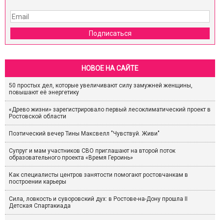
Подписаться
НОВОЕ НА САЙТЕ
50 простых дел, которые увеличивают силу замужней женщины,
повышают её энергетику
«Древо жизни» зарегистрировало первый лесоклиматический проект в
Ростовской области
Поэтический вечер Тины Максвелл "Чувствуй. Живи"
Супруг и мам участников СВО приглашают на второй поток
образовательного проекта «Время Героинь»
Как специалисты центров занятости помогают ростовчанкам в
построении карьеры
Сила, ловкость и суворовский дух: в Ростове-на-Дону прошла II
Детская Спартакиада