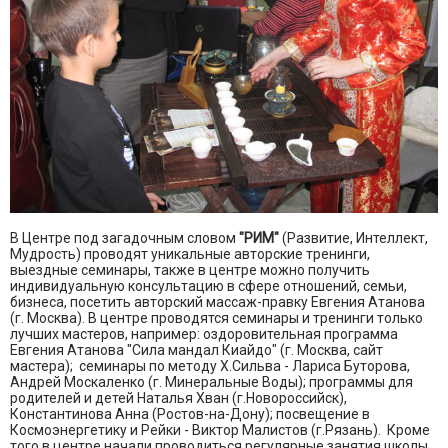
В Центре под загадочным словом
"РИМ"
(Развитие, Интеллект,
Мудрость) проводят уникальные авторские тренинги,
выездные семинары, также в центре можно получить
индивидуальную консультацию в сфере отношений, семьи,
бизнеса, посетить авторский массаж-правку Евгения Атанова
(г. Москва). В центре проводятся семинары и тренинги только
лучших мастеров, например: оздоровительная программа
Евгения Атанова "Сила мандал Киайдо" (г. Москва, сайт
мастера); семинары по методу Х.Сильва - Лариса Буторова,
Андрей Москаленко (г. Минеральные Воды); программы для
родителей и детей Наталья Хван (г.Новороссийск),
Константинова Анна (Ростов-на-Дону); посвещение в
Космоэнергетику и Рейки - Виктор Малистов (г.Рязань). Кроме
того в центре начали проводиться регулярные занятия школы