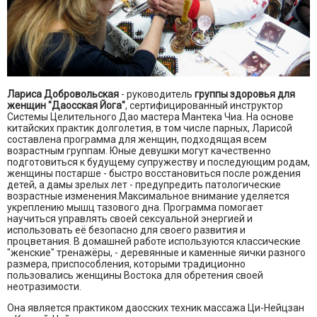
Лариса Добровольская
- руководитель
группы здоровья для
женщин "Даосская Йога"
, сертифицированный инструктор
Системы Целительного Дао мастера Мантека Чиа. На основе
китайских практик долголетия, в том числе парных, Ларисой
составлена программа для женщин, подходящая всем
возрастным группам. Юные девушки могут качественно
подготовиться к будущему супружеству и последующим родам,
женщины постарше - быстро восстановиться после рождения
детей, а дамы зрелых лет - предупредить патологические
возрастные изменения.Максимальное внимание уделяется
укреплению мышц тазового дна. Программа помогает
научиться управлять своей сексуальной энергией и
использовать её безопасно для своего развития и
процветания. В домашней работе используются классические
"женские" тренажёры, - деревянные и каменные яички разного
размера, приспособления, которыми традиционно
пользовались женщины Востока для обретения своей
неотразимости.
Она является практиком даосских техник массажа Ци-Нейцзан