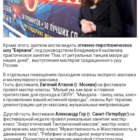
Кроме этого, зрители могли видеть
огненно-пиротехническое
шоу "Беркана"
, под руководством Владимира Кошлакова;
практическое занятие "Пои, от ритуальных танцев маори до
наших дней", выступления мастеров традиционного ушу
России.
В отдельных помещениях проходили сеансы экспресс-массажа
и молекулярного массажа.
Гость фестиваля,
Евгений Атанов (г. Москва)
на фестивале
провёл мастер-классы: "Малый ум, как враг и главное
препятствие для прохода в СИЛУ"; "Мандала - танец силы, ключ
к проявлению вашей истинной природы", сеансы Арт-терапии;
демонстрацию цигун-массажа, музыкальные импровизации.
Другой гость Фестиваля
Александр Гор (г. Санкт-Петербург)
на
фестивальной неделе провёл уникальные занятия: мастер-
класс "Энергетический Тантрический массаж"; мастер-класс
для мужчин; мастер-класс "Мужественность и Женственность в
движениях тела"; "Ребёфинг и свободное энергетическое
дыхание. Прочистка и активация чакровой структуры при