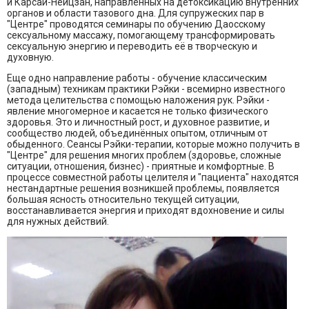
и Карсай-Нейцзан, направленных на детоксикацию внутренних
органов и области тазового дна. Для супружеских пар в
"Центре" проводятся семинары по обучению Даосскому
сексуальному массажу, помогающему трансформировать
сексуальную энергию и переводить её в творческую и
духовную.
Еще одно направление работы - обучение классическим
(западным) техникам практики Рэйки - всемирно известного
метода целительства с помощью наложения рук. Рэйки -
явление многомерное и касается не только физического
здоровья. Это и личностный рост, и духовное развитие, и
сообщество людей, объединённых опытом, отличным от
обыденного. Сеансы Рэйки-терапии, которые можно получить в
"Центре" для решения многих проблем (здоровье, сложные
ситуации, отношения, бизнес) - приятные и комфортные. В
процессе совместной работы целителя и "пациента" находятся
нестандартные решения возникшей проблемы, появляется
большая ясность относительно текущей ситуации,
восстанавливается энергия и приходят вдохновение и силы
для нужных действий.