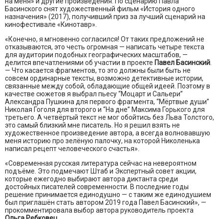
на меня» и другие произведения. По сценарию Павла
Басинского снят художественный фильм «История одного
назначения» (2017), получивший приз за лучший сценарий на
кинофестивале «Кинотавр».
«Конечно, я мгновенно согласился! От таких предложений не
отказываются, это честь огромная — написать четыре текста
для аудитории подобных географических масштабов, —
делится впечатлениями об участии в проекте
Павел Басинский
.
— Что касается фрагментов, то это должны были быть не
совсем ординарные тексты, возможно детективные истории,
связанные между собой, обладающие общей идеей. Поэтому в
качестве сюжетов я выбрал пьесу “Моцарт и Сальери”
Александра Пушкина для первого фрагмента, “Мёртвые души”
Николая Гоголя для второго и “На дне” Максима Горького для
третьего. А четвёртый текст не мог обойтись без Льва Толстого,
это самый близкий мне писатель. Но я решил взять не
художественное произведение автора, а всегда волновавшую
меня историю про зелёную палочку, на которой Николенька
написал рецепт человеческого счастья».
«Современная русская литература сейчас на невероятном
подъёме. Это подмечают Штаб и Экспертный совет акции,
которые ежегодно выбирают автора диктанта среди
достойных писателей современности. В последние годы
решение принимается единодушно — с таким же единодушием
был приглашён стать автором 2019 года Павел Басинский», —
прокомментировала выбор автора руководитель проекта
Ольга Ребковец
.