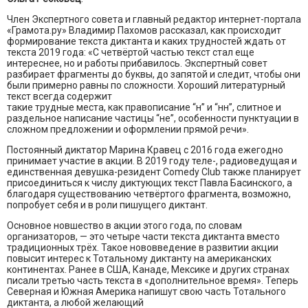
Член Экспертного совета и главный редактор интернет-портала
«Грамота.ру» Владимир Пахомов рассказал, как происходит
формирование текста диктанта и каких трудностей ждать от
текста 2019 года: «С четвёртой частью текст стал еще
интереснее, но и работы прибавилось. Экспертный совет
разбирает фрагменты до буквы, до запятой и следит, чтобы они
были примерно равны по сложности. Хороший литературный
текст всегда содержит
такие трудные места, как правописание “н” и “нн”, слитное и
раздельное написание частицы “не”, особенности пунктуации в
сложном предложении и оформлении прямой речи».
Постоянный диктатор Марина Кравец с 2016 года ежегодно
принимает участие в акции. В 2019 году теле-, радиоведущая и
единственная девушка-резидент Comedy Club также планирует
присоединиться к числу диктующих текст Павла Басинского, а
благодаря существованию четвёртого фрагмента, возможно,
попробует себя и в роли пишущего диктант.
Основное новшество в акции этого года, по словам
организаторов, — это четыре части текста диктанта вместо
традиционных трёх. Такое нововведение в развитии акции
повысит интерес к Тотальному диктанту на американских
континентах. Ранее в США, Канаде, Мексике и других странах
писали третью часть текста в «дополнительное время». Теперь
Северная и Южная Америка напишут свою часть Тотального
диктанта, а любой желающий