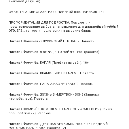
знакомой девушки)
СМЕХОТЕРАПИЯ: ФРАЗЫ ИЗ СОЧИНЕНИЙ ШКОЛЬНИКОВ. 16+
ПРОФОРИЕНТАЦИЯ ДЛЯ ПОДРОСТКА. Поможет ли
профтестирование выбрать направление для дальнейшей учёбы?
ОГЭ, ЕГЭ... тонкости подготовки на высокие баллы
Николай Фомичёв «КЛУХОРСКИЙ ПЕРЕВАЛ». Повесть
Николай Фомичёв. Я ВЕРИЛ, ЧТО НАЙДУ ТЕБЯ (рассказ)
Николай Фомичёв. КАПЛЯ (Памфлет на себя). 16+
Николай Фомичёв. КРАМОЛЬНИК В ГАРЕМЕ. Повесть
Николай Фомичёв. ПАПА, А НАС НЕ УБЬЮТ? Повесть
Николай Фомичёв. ЖИЗНЬ В «МЁРТВОЙ» ЗОНЕ (Записки
чернобыльца). Повесть
Николай ФОМИЧЁВ. КОМПЛЕМЕНТАРНОСТЬ и СИНЕРГИЯ (Сон из
прошлой жизни). Рассказ
Николай Фомичёв. ДЕВУШКА БЕЗ КОМПЛЕКСОВ или БЕДНЫЙ
"АНТОНИО БАНДЕРОС". Рассказ 12+