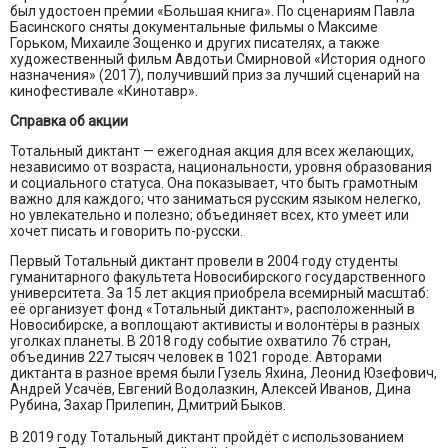
был удостоен премии «Большая книга». По сценариям Павла
Басинского сняты документальные фильмы о Максиме
Горьком, Михаиле Зощенко и других писателях, а также
художественный фильм Авдотьи Смирновой «История одного
назначения» (2017), получивший приз за лучший сценарий на
кинофестивале «Кинотавр».
Справка об акции
Тотальный диктант — ежегодная акция для всех желающих,
независимо от возраста, национальности, уровня образования
и социального статуса. Она показывает, что быть грамотным
важно для каждого; что заниматься русским языком нелегко,
но увлекательно и полезно; объединяет всех, кто умеет или
хочет писать и говорить по-русски.
Первый Тотальный диктант провели в 2004 году студенты
гуманитарного факультета Новосибирского государственного
университета. За 15 лет акция приобрела всемирный масштаб:
её организует фонд «Тотальный диктант», расположенный в
Новосибирске, а воплощают активисты и волонтёры в разных
уголках планеты. В 2018 году событие охватило 76 стран,
объединив 227 тысяч человек в 1021 городе. Авторами
диктанта в разное время были Гузель Яхина, Леонид Юзефович,
Андрей Усачёв, Евгений Водолазкин, Алексей Иванов, Дина
Рубина, Захар Прилепин, Дмитрий Быков.
В 2019 году Тотальный диктант пройдёт с использованием