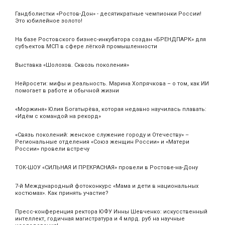
Гандболистки «Ростов-Дон» - десятикратные чемпионки России!
Это юбилейное золото!
На базе Ростовского бизнес-инкубатора создан «БРЕНДПАРК» для
субъектов МСП в сфере лёгкой промышленности
Выставка «Шолохов. Сквозь поколения»
Нейросети: мифы и реальность. Марина Хопрячкова – о том, как ИИ
помогает в работе и обычной жизни
«Моржиня» Юлия Богатырёва, которая недавно научилась плавать:
«Идём с командой на рекорд»
«Связь поколений: женское служение городу и Отечеству» –
Региональные отделения «Союз женщин России» и «Матери
России» провели встречу
ТОК-ШОУ «СИЛЬНАЯ И ПРЕКРАСНАЯ» провели в Ростове-на-Дону
7-й Международный фотоконкурс «Мама и дети в национальных
костюмах». Как принять участие?
Пресс-конференция ректора ЮФУ Инны Шевченко: искусственный
интеллект, годичная магистратура и 4 млрд. руб на научные