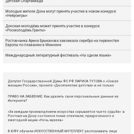
Детская Спартакиада
Молодые жители Дона могут принять участие в новом конкурсе
«Нейроигры»
Донская молодёжь может принять участие в конкурсе
«Росмолодёжь.Гранты»
Ростовчанка Арина Брыканова завоевала серебро на первенстве
Европы по плаванию в Мюнхене
Международный литературный фестиваль «На одном языке»
Депутат Государственной Думы ФС РФ ЛАРИСА ТУТОВА о «Союзе
женщин России», проекте «Десятилетие детства» и не только
ПРАВО НА ЗАБВЕНИЕ. Как удалить свои персональные данные из
Интернета?
«За каждым произведением искусства скрывается чья-то судьба»: в
Ростове-на-Дону состоялся показ спектакля, приуроченного к
ежегодной акции «Ночь музеев»
В ЮФУ обучили ИСКУССТВЕННЫЙ ИНТЕЛЛЕКТ распознавать лица