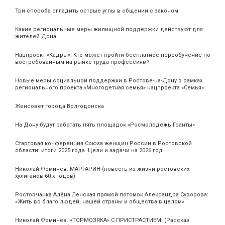
Три способа сгладить острые углы в общении с законом
Какие региональные меры жилищной поддержки действуют для
жителей Дона
Нацпроект «Кадры». Кто может пройти бесплатное переобучение по
востребованным на рынке труда профессиям?
Новые меры социальной поддержки в Ростове-на-Дону в рамках
регионального проекта «Многодетная семья» нацпроекта «Семья»
Женсовет города Волгодонска
На Дону будут работать пять площадок «Росмолодежь.Гранты»
Стартовая конференция Союза женщин России в Ростовской
области: итоги 2025 года. Цели и задачи на 2026 год
Николай Фомичёв. МАРГАРИН (повесть из жизни ростовских
хулиганов 60-х годов)
Ростовчанка Алёна Ленская прямой потомок Александра Суворова:
«Жить во благо людей, нашей страны и общества в целом»
Николай Фомичёв. «ТОРМОЗЯКА» С ПРИСТРАСТИЕМ. (Рассказ