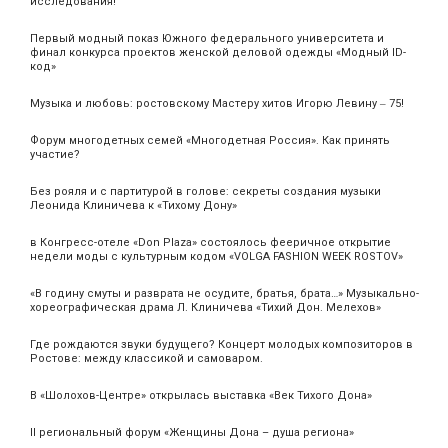
исследования!
Первый модный показ Южного федерального университета и
финал конкурса проектов женской деловой одежды «Модный ID-
код»
Музыка и любовь: ростовскому Мастеру хитов Игорю Левину ‒ 75!
Форум многодетных семей «Многодетная Россия». Как принять
участие?
Без рояля и с партитурой в голове: секреты создания музыки
Леонида Клиничева к «Тихому Дону»
в Конгресс-отеле «Don Plaza» состоялось фееричное открытие
недели моды с культурным кодом «VOLGA FASHION WEEK ROSTOV»
«В годину смуты и разврата не осудите, братья, брата…» Музыкально-
хореографическая драма Л. Клиничева «Тихий Дон. Мелехов»
Где рождаются звуки будущего? Концерт молодых композиторов в
Ростове: между классикой и самоваром.
В «Шолохов-Центре» открылась выставка «Век Тихого Дона»
II региональный форум «Женщины Дона – душа региона»