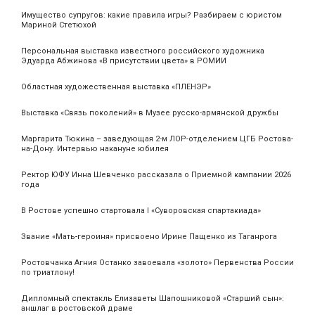
Имущество супругов: какие правила игры? Разбираем с юристом
Мариной Стетюхой
Персональная выставка известного российского художника
Эдуарда Абжинова «В присутствии цвета» в РОМИИ
Областная художественная выставка «ПЛЕНЭР»
Выставка «Связь поколений» в Музее русско-армянской дружбы
Маргарита Тюкина – заведующая 2-м ЛОР-отделением ЦГБ Ростова-
на-Дону. Интервью накануне юбилея
Ректор ЮФУ Инна Шевченко рассказала о Приемной кампании 2026
года
В Ростове успешно стартовала I «Суворовская спартакиада»
Звание «Мать‑героиня» присвоено Ирине Пащенко из Таганрога
Ростовчанка Агния Останко завоевала «золото» Первенства России
по триатлону!
Дипломный спектакль Елизаветы Шапошниковой «Старший сын»:
аншлаг в ростовской драме