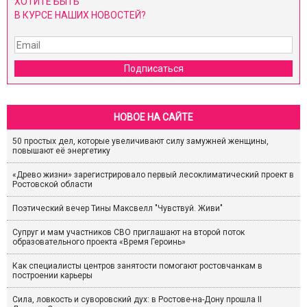
ХОТИТЕ БЫТЬ
В КУРСЕ НАШИХ НОВОСТЕЙ?
Подписаться
НОВОЕ НА САЙТЕ
50 простых дел, которые увеличивают силу замужней женщины,
повышают её энергетику
«Древо жизни» зарегистрировало первый лесоклиматический проект в
Ростовской области
Поэтический вечер Тины Максвелл "Чувствуй. Живи"
Супруг и мам участников СВО приглашают на второй поток
образовательного проекта «Время Героинь»
Как специалисты центров занятости помогают ростовчанкам в
построении карьеры
Сила, ловкость и суворовский дух: в Ростове-на-Дону прошла II