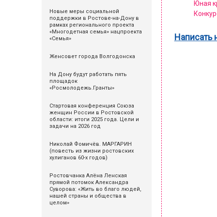
Юная к
Новые меры социальной
Конкур
поддержки в Ростове-на-Дону в
рамках регионального проекта
«Многодетная семья» нацпроекта
Написать 
«Семья»
Женсовет города Волгодонска
На Дону будут работать пять
площадок
«Росмолодежь.Гранты»
Стартовая конференция Союза
женщин России в Ростовской
области: итоги 2025 года. Цели и
задачи на 2026 год
Николай Фомичёв. МАРГАРИН
(повесть из жизни ростовских
хулиганов 60-х годов)
Ростовчанка Алёна Ленская
прямой потомок Александра
Суворова: «Жить во благо людей,
нашей страны и общества в
целом»