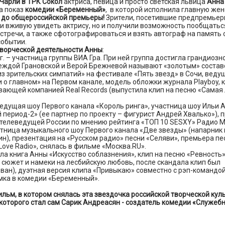
 Чарли в ТРК Сокол
актриса, певица и просто светская львица
Анна
а показ
комедии «Беременный»
, в которой исполнила главную жен
ь до общероссийской премьеры!
Зрители, посетившие предпремьерн
и вживую увидеть актрису, но и получили возможность пообщаться
стречи, а также сфотографироваться и взять автограф на память 
событии.
творческой деятельности Анны
:
гг. – участница группы ВИА Гра. При ней группа достигла грандиозно
деждой Грановской и Верой Брежневой называют «золотым» состав
риз зрительских симпатий» на фестивале «Пять звезд» в Сочи, вед
 о главном» на Первом канале, модель обложки журнала Playboy, к
вающей компанией Real Records (выпустила клип на песню «Самая
-ведущая шоу Первого канала «Король ринга», участница шоу Ильи 
период-2» (ее партнер по проекту – фигурист Андрей Хвалько»), 
 телеведущей России по мнению рейтинга «ТОП 10 SESXY» Радио М
астница музыкального шоу Первого канала «Две звезды» (напарник 
н), презентация на «Русском радио» песни «Селяви», премьера п
Love Radio», снялась в фильме «Москва.RU».
шла книга Анны «Искусство соблазнения», клип на песню «Ревност
сюжет и намеки на лесбийскую любовь, после скандала клип был
ан), дуэтная версия клипа «Привыкаю» совместно с рэп-командой
мка в комедии «Беременный».
льм, в котором снялась эта звездочка российской творческой куль
которого стал сам Сарик Андреасян - создатель комедии «Служеб