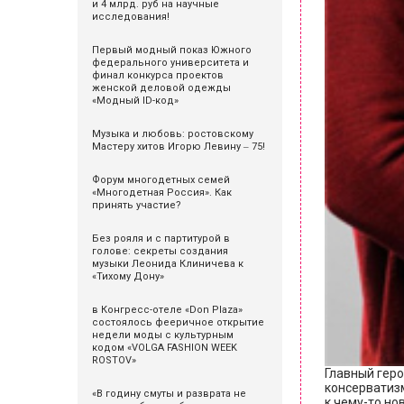
и 4 млрд. руб на научные
исследования!
Первый модный показ Южного
федерального университета и
финал конкурса проектов
женской деловой одежды
«Модный ID-код»
Музыка и любовь: ростовскому
Мастеру хитов Игорю Левину ‒ 75!
Форум многодетных семей
«Многодетная Россия». Как
принять участие?
Без рояля и с партитурой в
голове: секреты создания
музыки Леонида Клиничева к
«Тихому Дону»
в Конгресс-отеле «Don Plaza»
состоялось фееричное открытие
недели моды с культурным
кодом «VOLGA FASHION WEEK
ROSTOV»
Главный гер
консерватизм
«В годину смуты и разврата не
к чему-то но