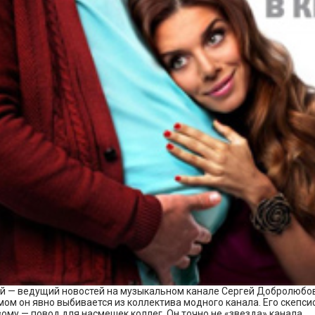
ой — ведущий новостей на музыкальном канале Сергей Добролюбо
ом он явно выбивается из коллектива модного канала. Его скепс
вому — повод для насмешек коллег. Он точно не «звезда» канала.