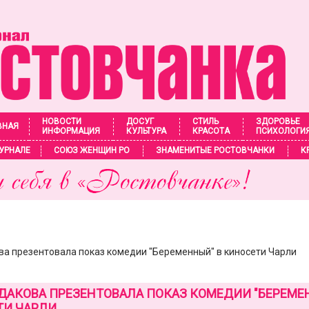
НОВОСТИ
ДОСУГ
СТИЛЬ
ЗДОРОВЬЕ
ВНАЯ
ИНФОРМАЦИЯ
КУЛЬТУРА
КРАСОТА
ПСИХОЛОГИ
УРНАЛЕ
СОЮЗ ЖЕНЩИН РО
ЗНАМЕНИТЫЕ РОСТОВЧАНКИ
К
ва презентовала показ комедии "Беременный" в киносети Чарли
ДАКОВА ПРЕЗЕНТОВАЛА ПОКАЗ КОМЕДИИ "БЕРЕМЕ
ТИ ЧАРЛИ