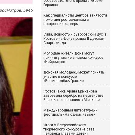
образовательного проекта «Время
Героинь»
росмотров: 5945
Как специалисты центров занятости
помогают ростовчанкам в
построении карьеры
Сила, ловкость и суворовский дух: в
Ростове-на-Дону прошла II Детская
Спартакиада
Молодые жители Дона могут
принять участие в новом конкурсе
«Нейроигры»
Донская молодёжь может принять
участие в конкурсе
«Росмолодёжь.Гранты»
Ростовчанка Арина Брыканова
завоевала серебро на первенстве
Европы по плаванию в Мюнхене
Международный литературный
фестиваль «На одном языке»
Итоги V Всероссийского
творческого конкурса «Права
человека глазами детей»