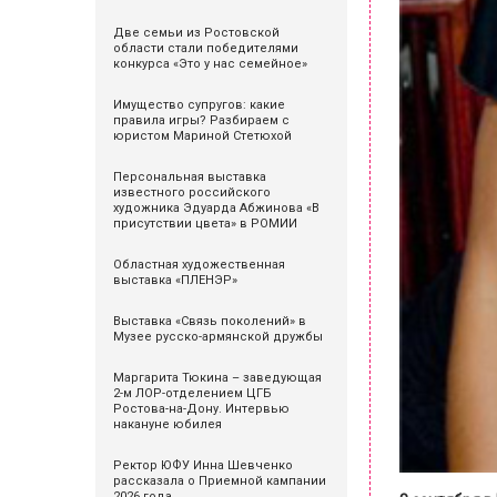
Две семьи из Ростовской
области стали победителями
конкурса «Это у нас семейное»
Имущество супругов: какие
правила игры? Разбираем с
юристом Мариной Стетюхой
Персональная выставка
известного российского
художника Эдуарда Абжинова «В
присутствии цвета» в РОМИИ
Областная художественная
выставка «ПЛЕНЭР»
Выставка «Связь поколений» в
Музее русско-армянской дружбы
Маргарита Тюкина – заведующая
2-м ЛОР-отделением ЦГБ
Ростова-на-Дону. Интервью
накануне юбилея
Ректор ЮФУ Инна Шевченко
рассказала о Приемной кампании
2026 года