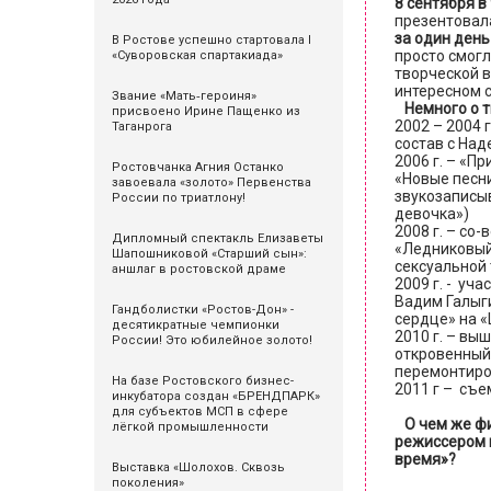
8 сентября в
презентовал
за один ден
В Ростове успешно стартовала I
просто смогл
«Суворовская спартакиада»
творческой в
интересном 
Звание «Мать‑героиня»
Немного о 
присвоено Ирине Пащенко из
2002 – 2004 
Таганрога
состав с На
2006 г. – «П
Ростовчанка Агния Останко
«Новые песни
завоевала «золото» Первенства
звукозаписы
России по триатлону!
девочка»)
2008 г. – со
Дипломный спектакль Елизаветы
«Ледниковый 
Шапошниковой «Старший сын»:
сексуальной
аншлаг в ростовской драме
2009 г. - уч
Вадим Галыги
Гандболистки «Ростов-Дон» -
сердце» на «
десятикратные чемпионки
2010 г. – вы
России! Это юбилейное золото!
откровенный 
перемонтиров
На базе Ростовского бизнес-
2011 г – съе
инкубатора создан «БРЕНДПАРК»
для субъектов МСП в сфере
О чем же фи
лёгкой промышленности
режиссером 
время»?
Выставка «Шолохов. Сквозь
поколения»