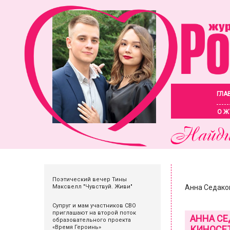
ГЛА
О Ж
Поэтический вечер Тины
Максвелл "Чувствуй. Живи"
Анна Седако
Супруг и мам участников СВО
приглашают на второй поток
АННА СЕ
образовательного проекта
«Время Героинь»
КИНОСЕ