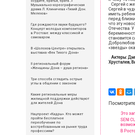
осудите, братья, брата…»
Сергей с жен
Музыкально-хореографическая
Сергей в чу
драма Л. Клиничева «Тихий Дон.
иметь ребенк
Мелехов»
перед близки
что эту ново
Где рождаются звуки будущего?
Отечества. У
Концерт молодых композиторов
беременность
в Ростове: между классикой и
самоваром.
становится с
Добролюбов 
«звезды» ока
В «Шолохов-Центре» открылась
выставка «Век Тихого Дона»
Актеры: Дм
Хрусталев, В
II региональный форум
«Женщины Дона – душа региона»
Марин
Три способа сгладить острые
углы в общении с законом
Какие региональные меры
жилищной поддержки действуют
Посмотрите
для жителей Дона
Это за
Нацпроект «Кадры». Кто может
пройти бесплатное
SENI C
переобучение по
возмо
востребованным на рынке труда
В Рост
профессиям?