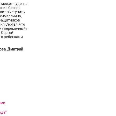
 может чудо, но
ание Сергея
тоит выступить
 символично,
 защитников
ил Сергея, что
оу «Беременный»
 Сергей
о ребенка» и
ова, Дмитрий
ыми
ода”