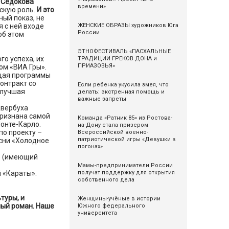
 Седокова
времени»
скую роль.
И это
ый показ, не
ЖЕНСКИЕ ОБРАЗЫ художников Юга
 с ней входе
России
об этом
ЭТНОФЕСТИВАЛЬ «ПАСХАЛЬНЫЕ
го успеха, их
ТРАДИЦИИ ГРЕКОВ ДОНА и
ПРИАЗОВЬЯ»
ом «ВИА Гры».
ущая программы
онтракт со
Если ребенка укусила змея, что
 лучшая
делать: экстренная помощь и
важные запреты
Авербуха
признана самой
Команда «Ратник 85» из Ростова-
онте-Карло.
на-Дону стала призером
по проекту –
Всероссийской военно-
патриотической игры «Девушки в
есни «Холодное
погонах»
ь» (имеющий
Мамы-предприниматели России
получат поддержку для открытия
 «Караты».
собственного дела
туры, и
Женщины-учёные в истории
ный роман. Наше
Южного федерального
университета