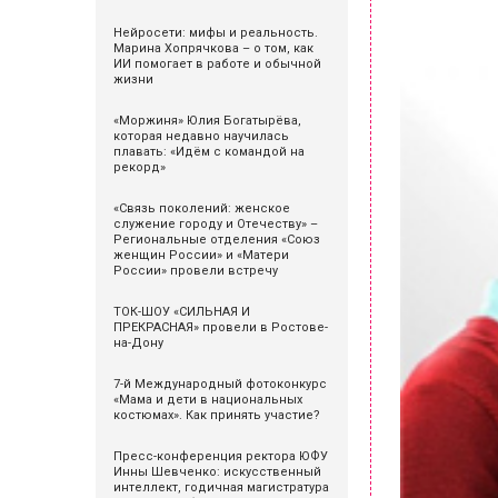
Нейросети: мифы и реальность.
Марина Хопрячкова – о том, как
ИИ помогает в работе и обычной
жизни
«Моржиня» Юлия Богатырёва,
которая недавно научилась
плавать: «Идём с командой на
рекорд»
«Связь поколений: женское
служение городу и Отечеству» –
Региональные отделения «Союз
женщин России» и «Матери
России» провели встречу
ТОК-ШОУ «СИЛЬНАЯ И
ПРЕКРАСНАЯ» провели в Ростове-
на-Дону
7-й Международный фотоконкурс
«Мама и дети в национальных
костюмах». Как принять участие?
Пресс-конференция ректора ЮФУ
Инны Шевченко: искусственный
интеллект, годичная магистратура