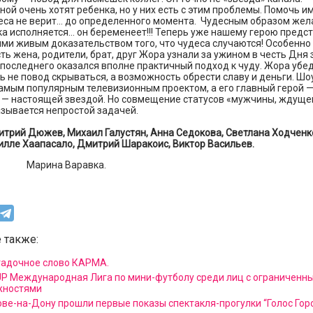
ой очень хотят ребенка, но у них есть с этим проблемы. Помочь им
деса не верит… до определенного момента. Чудесным образом жел
а исполняется… он беременеет!!! Теперь уже нашему герою предс
ми живым доказательством того, что чудеса случаются! Особенно
сть жена, родители, брат, друг Жора узнали за ужином в честь Дня
 последнего оказался вполне практичный подход к чуду. Жора убед
 не повод скрываться, а возможность обрести славу и деньги. Ш
амым популярным телевизионным проектом, а его главный герой —
— настоящей звездой. Но совмещение статусов «мужчины, ждущег
зывается непростой задачей.
итрий Дюжев, Михаил Галустян, Анна Седокова, Светлана Ходченк
илле Хаапасало, Дмитрий Шаракоис, Виктор Васильев.
а Варавка.
 также:
гадочное слово КАРМА.
UP Международная Лига по мини-футболу среди лиц с ограниченн
жностями
ове-на-Дону прошли первые показы спектакля-прогулки “Голос Гор