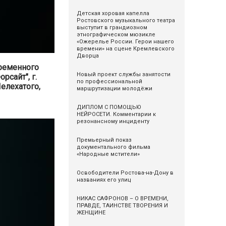
Детская хоровая капелла
Ростовского музыкального театра
выступит в грандиозном
этнографическом мюзикле
«Ожерелье России. Герои нашего
времени» на сцене Кремлевского
Дворца
ременного
Новый проект службы занятости
рсайт", г.
по профессиональной
елехатого,
маршрутизации молодёжи
ДИПЛОМ С ПОМОЩЬЮ
НЕЙРОСЕТИ. Комментарии к
резонансному инциденту
Премьерный показ
документального фильма
«Народные мстители»
Освободители Ростова-на-Дону в
названиях его улиц
НИКАС САФРОНОВ – О ВРЕМЕНИ,
ПРАВДЕ, ТАИНСТВЕ ТВОРЕНИЯ И
ЖЕНЩИНЕ