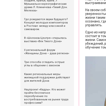
осудите, братья, брата…»
выстраивани
Музыкально-хореографическая
драма Л. Клиничева «Тихий Дон.
На своем соб
Мелехов»
уверенностью
жизни таким 
Где рождаются звуки будущего?
осознано, гд
Концерт молодых композиторов
управлять.
в Ростове: между классикой и
самоваром.
Одно из напр
состоит в то
В «Шолохов-Центре» открылась
жизни. Самое
выставка «Век Тихого Дона»
убеждений, р
обучение том
II региональный форум
«Женщины Дона – душа региона»
Три способа сгладить острые
углы в общении с законом
Какие региональные меры
жилищной поддержки действуют
для жителей Дона
Нацпроект «Кадры». Кто может
пройти бесплатное
переобучение по
востребованным на рынке труда
профессиям?