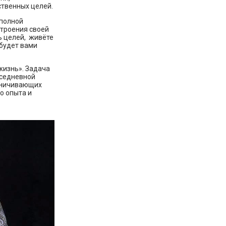
твенных целей.
 полной
строения своей
ь целей, живёте
 будет вами
жизнь». Задача
вседневной
раничивающих
о опыта и