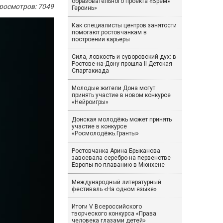
образовательного проекта «Время
росмотров: 7049
Героинь»
Как специалисты центров занятости
помогают ростовчанкам в
построении карьеры
Сила, ловкость и суворовский дух: в
Ростове-на-Дону прошла II Детская
Спартакиада
Молодые жители Дона могут
принять участие в новом конкурсе
«Нейроигры»
Донская молодёжь может принять
участие в конкурсе
«Росмолодёжь.Гранты»
Ростовчанка Арина Брыканова
завоевала серебро на первенстве
Европы по плаванию в Мюнхене
Международный литературный
фестиваль «На одном языке»
Итоги V Всероссийского
творческого конкурса «Права
человека глазами детей»