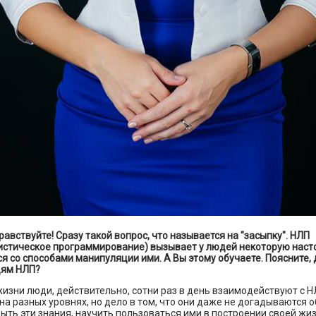
дравствуйте! Сразу такой вопрос, что называется на "засыпку". НЛП
истическое программирование
) вызывает у людей некоторую наст
я со способами манипуляции ими. А Вы этому обучаете. Поясните, 
дям НЛП?
жизни люди, действительно, сотни раз в день взаимодействуют с Н
 на разных уровнях, но дело в том, что они даже не догадываются о
ыть эти знания, научить пользоваться ими в построении своей жиз