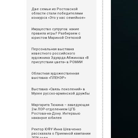
Две семьи из Ростовской
области стали победителями
конкурса «Это у нас семейное»
Имущество супругов: какие
правила игры? Разбираем с
юристом Мариной Стетюхой
Персональная выставка
известного российского
художника Эдуарда Абжинова «В
присутствии цвета» в РОМИИ
Областная художественная
выставка «ПЛЕНЭР»
Выставка «Связь поколений» в
Музее русско-армянской дружбы
Маргарита Тюкина – заведующая
2-м ЛОР-отделением ЦГБ
Ростова-на-Дону. Интервью
накануне юбилея
Ректор ЮФУ Инна Шевченко
рассказала о Приемной кампании
2026 года