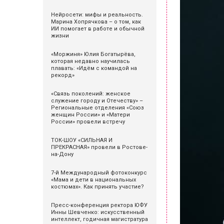
Нейросети: мифы и реальность.
Марина Хопрячкова – о том, как
ИИ помогает в работе и обычной
жизни
«Моржиня» Юлия Богатырёва,
которая недавно научилась
плавать: «Идём с командой на
рекорд»
«Связь поколений: женское
служение городу и Отечеству» –
Региональные отделения «Союз
женщин России» и «Матери
России» провели встречу
ТОК-ШОУ «СИЛЬНАЯ И
ПРЕКРАСНАЯ» провели в Ростове-
на-Дону
7-й Международный фотоконкурс
«Мама и дети в национальных
костюмах». Как принять участие?
Пресс-конференция ректора ЮФУ
Инны Шевченко: искусственный
интеллект, годичная магистратура