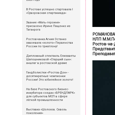
В Ростове успешно стартовала I
«Суворовская спартакиада»
Звание «Мать‑героиня»
присвоено Ирине Пащенко из
Таганрога
РОМАНОВА А
НЛП М.М.Пел
Ростовчанка Агния Останко
завоевала «золото» Первенства
Ростов-на-
России по триатлону!
Представит
Преподават
Дипломный спектакль Елизаветы
Шапошниковой «Старший сын»:
аншлаг в ростовской драме
Гандболистки «Ростов-Дон» -
десятикратные чемпионки
России! Это юбилейное золото!
На базе Ростовского бизнес-
инкубатора создан «БРЕНДПАРК»
для субъектов МСП в сфере
лёгкой промышленности
Выставка «Шолохов. Сквозь
поколения»