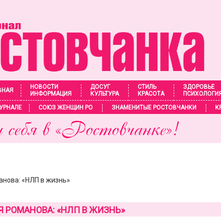
НОВОСТИ
ДОСУГ
СТИЛЬ
ЗДОРОВЬЕ
ВНАЯ
ИНФОРМАЦИЯ
КУЛЬТУРА
КРАСОТА
ПСИХОЛОГИ
УРНАЛЕ
СОЮЗ ЖЕНЩИН РО
ЗНАМЕНИТЫЕ РОСТОВЧАНКИ
К
анова: «НЛП в жизнь»
 РОМАНОВА: «НЛП В ЖИЗНЬ»