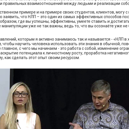
и правильных взаимоотношений между людьми и реализации собс
ственном примере и на примере своих студентов, клиентов, могу с
 заявить, что НЛП – это один из самых эффективных способов по
образом, где вы успешны, эффективны, умеете ставить и достигат
е манипуляции уже не так важны, ведь то, что вы осознаёте уже не
авлений, которым я активно занимаюсь так и называется - «НЛП в 
м, чтобы научить человека использовать эти знания в обычной, по
 главное, с чего мы начинаем - это работа с собой, изменение ог
аскрытие потенциала к личностному росту, проработка негативног
у, как сделать этот опыт своим ресурсом.