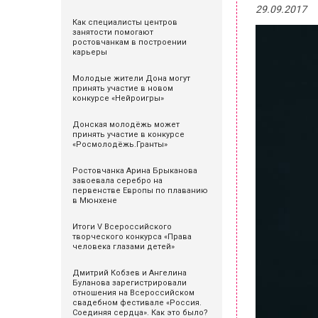
29.09.2017
Как специалисты центров
занятости помогают
ростовчанкам в построении
карьеры
Молодые жители Дона могут
принять участие в новом
конкурсе «Нейроигры»
Донская молодёжь может
принять участие в конкурсе
«Росмолодёжь.Гранты»
Ростовчанка Арина Брыканова
завоевала серебро на
первенстве Европы по плаванию
в Мюнхене
Итоги V Всероссийского
творческого конкурса «Права
человека глазами детей»
Дмитрий Кобзев и Ангелина
Буланова зарегистрировали
отношения на Всероссийском
свадебном фестивале «Россия.
Соединяя сердца». Как это было?