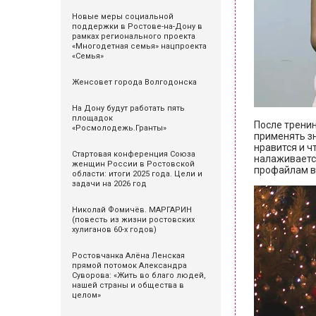
Новые меры социальной
поддержки в Ростове-на-Дону в
рамках регионального проекта
«Многодетная семья» нацпроекта
«Семья»
Женсовет города Волгодонска
На Дону будут работать пять
площадок
После тренин
«Росмолодежь.Гранты»
применять зн
нравится и ч
Стартовая конференция Союза
налаживается
женщин России в Ростовской
профайлам в 
области: итоги 2025 года. Цели и
задачи на 2026 год
Николай Фомичёв. МАРГАРИН
(повесть из жизни ростовских
хулиганов 60-х годов)
Ростовчанка Алёна Ленская
прямой потомок Александра
Суворова: «Жить во благо людей,
нашей страны и общества в
целом»