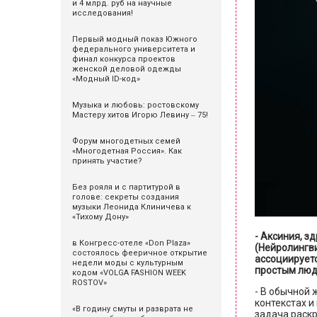
и 4 млрд. руб на научные
исследования!
Первый модный показ Южного
федерального университета и
финал конкурса проектов
женской деловой одежды
«Модный ID-код»
Музыка и любовь: ростовскому
Мастеру хитов Игорю Левину ‒ 75!
Форум многодетных семей
«Многодетная Россия». Как
принять участие?
Без рояля и с партитурой в
голове: секреты создания
музыки Леонида Клиничева к
«Тихому Дону»
- Аксиния, з
в Конгресс-отеле «Don Plaza»
(
Нейролингв
состоялось фееричное открытие
ассоциируетс
недели моды с культурным
простым лю
кодом «VOLGA FASHION WEEK
ROSTOV»
- В обычной 
контекстах и
«В годину смуты и разврата не
задача раскр