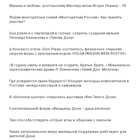
Музыка и любовь: ростовскому Мастеру хитов Игорю Левину ‒ 75!
Форум многодетных семей «Многодетная Россия». Как принять
участие?
Без рояля и с партитурой в голове: секреты создания музыки
Леонида Клиничева к «Тихому Дону»
в Конгресс-отеле «Don Plaza» состоялось фееричное открытие
недели моды с культурным кодом «VOLGA FASHION WEEK ROSTOV»
«В годину смуты и разврата не осудите, братья, брата…» Музыкально-
хореографическая драма Л. Клиничева «Тихий Дон. Мелехов»
Где рождаются звуки будущего? Концерт молодых композиторов в
Ростове: между классикой и самоваром.
В «Шолохов-Центре» открылась выставка «Век Тихого Дона»
II региональный форум «Женщины Дона – душа региона»
Три способа сгладить острые углы в общении с законом
Какие региональные меры жилищной поддержки действуют для
жителей Дона