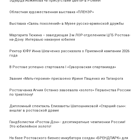
Эдуарда Абжинова «В присутствии цвета» в РОМИИ
Областная художественная выставка «ПЛЕНЭР»
Выставка «Связь поколений» в Музее русско-армянской дружбы
Маргарита Тюкина – заведующая 2-м ЛОР-отделением ЦГБ Ростова-
на-Дону. Интервью накануне юбилея
Ректор ЮФУ Инна Шевченко рассказала о Приемной кампании 2026
года
В Ростове успешно стартовала I «Суворовская спартакиада»
Звание «Мать‑героиня» присвоено Ирине Пащенко из Таганрога
Ростовчанка Агния Останко завоевала «золото» Первенства России
по триатлону!
Дипломный спектакль Елизаветы Шапошниковой «Старший сын»:
аншлаг в ростовской драме
Гандболистки «Ростов-Дон» - десятикратные чемпионки России!
Это юбилейное золото!
На базе Ростовского бизнес-инкубатора создан «БРЕНДПАРК» для