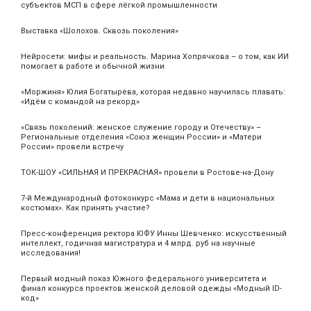
субъектов МСП в сфере лёгкой промышленности
Выставка «Шолохов. Сквозь поколения»
Нейросети: мифы и реальность. Марина Хопрячкова – о том, как ИИ
помогает в работе и обычной жизни
«Моржиня» Юлия Богатырёва, которая недавно научилась плавать:
«Идём с командой на рекорд»
«Связь поколений: женское служение городу и Отечеству» –
Региональные отделения «Союз женщин России» и «Матери
России» провели встречу
ТОК-ШОУ «СИЛЬНАЯ И ПРЕКРАСНАЯ» провели в Ростове-на-Дону
7-й Международный фотоконкурс «Мама и дети в национальных
костюмах». Как принять участие?
Пресс-конференция ректора ЮФУ Инны Шевченко: искусственный
интеллект, годичная магистратура и 4 млрд. руб на научные
исследования!
Первый модный показ Южного федерального университета и
финал конкурса проектов женской деловой одежды «Модный ID-
код»