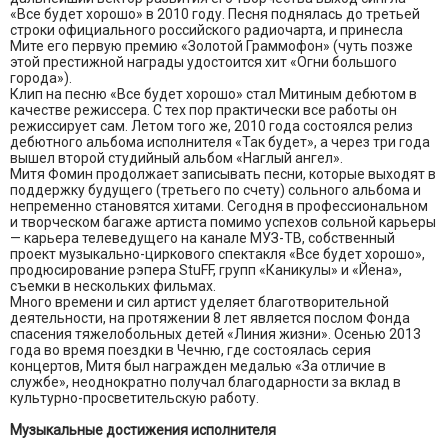
«Все будет хорошо» в 2010 году. Песня поднялась до третьей
строки официального российского радиочарта, и принесла
Мите его первую премию «Золотой Граммофон» (чуть позже
этой престижной награды удостоится хит «Огни большого
города»).
Клип на песню «Все будет хорошо» стал Митиным дебютом в
качестве режиссера. С тех пор практически все работы он
режиссирует сам. Летом того же, 2010 года состоялся релиз
дебютного альбома исполнителя «Так будет», а через три года
вышел второй студийный альбом «Наглый ангел».
Митя Фомин продолжает записывать песни, которые выходят в
поддержку будущего (третьего по счету) сольного альбома и
непременно становятся хитами. Сегодня в профессиональном
и творческом багаже артиста помимо успехов сольной карьеры
— карьера телеведущего на канале МУЗ-ТВ, собственный
проект музыкально-циркового спектакля «Все будет хорошо»,
продюсирование рэпера StuFF, групп «Каникулы» и «Йена»,
съемки в нескольких фильмах.
Много времени и сил артист уделяет благотворительной
деятельности, на протяжении 8 лет является послом Фонда
спасения тяжелобольных детей «Линия жизни». Осенью 2013
года во время поездки в Чечню, где состоялась серия
концертов, Митя был награжден медалью «За отличие в
службе», неоднократно получал благодарности за вклад в
культурно-просветительскую работу.
Музыкальные достижения исполнителя