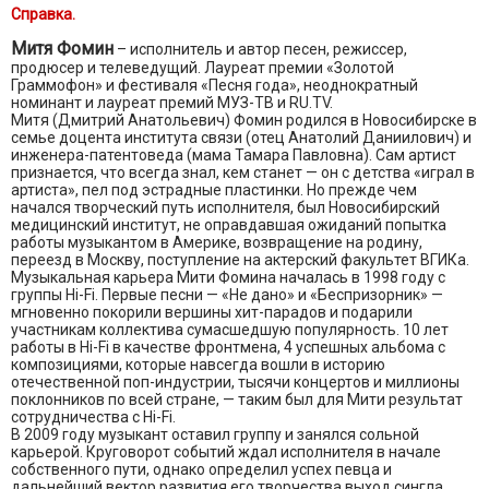
Справка.
Митя Фомин
– исполнитель и автор песен, режиссер,
продюсер и телеведущий. Лауреат премии «Золотой
Граммофон» и фестиваля «Песня года», неоднократный
номинант и лауреат премий МУЗ-ТВ и RU.TV.
Митя (Дмитрий Анатольевич) Фомин родился в Новосибирске в
семье доцента института связи (отец Анатолий Даниилович) и
инженера-патентоведа (мама Тамара Павловна). Сам артист
признается, что всегда знал, кем станет — он с детства «играл в
артиста», пел под эстрадные пластинки. Но прежде чем
начался творческий путь исполнителя, был Новосибирский
медицинский институт, не оправдавшая ожиданий попытка
работы музыкантом в Америке, возвращение на родину,
переезд в Москву, поступление на актерский факультет ВГИКа.
Музыкальная карьера Мити Фомина началась в 1998 году с
группы Hi-Fi. Первые песни — «Не дано» и «Беспризорник» —
мгновенно покорили вершины хит-парадов и подарили
участникам коллектива сумасшедшую популярность. 10 лет
работы в Hi-Fi в качестве фронтмена, 4 успешных альбома с
композициями, которые навсегда вошли в историю
отечественной поп-индустрии, тысячи концертов и миллионы
поклонников по всей стране, — таким был для Мити результат
сотрудничества с Hi-Fi.
В 2009 году музыкант оставил группу и занялся сольной
карьерой. Круговорот событий ждал исполнителя в начале
собственного пути, однако определил успех певца и
дальнейший вектор развития его творчества выход сингла