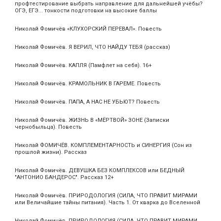
профтестирование выбрать направление для дальнейшей учёбы?
ОГЭ, ЕГЭ... тонкости подготовки на высокие баллы
Николай Фомичёв «КЛУХОРСКИЙ ПЕРЕВАЛ». Повесть
Николай Фомичёв. Я ВЕРИЛ, ЧТО НАЙДУ ТЕБЯ (рассказ)
Николай Фомичёв. КАПЛЯ (Памфлет на себя). 16+
Николай Фомичёв. КРАМОЛЬНИК В ГАРЕМЕ. Повесть
Николай Фомичёв. ПАПА, А НАС НЕ УБЬЮТ? Повесть
Николай Фомичёв. ЖИЗНЬ В «МЁРТВОЙ» ЗОНЕ (Записки
чернобыльца). Повесть
Николай ФОМИЧЁВ. КОМПЛЕМЕНТАРНОСТЬ и СИНЕРГИЯ (Сон из
прошлой жизни). Рассказ
Николай Фомичёв. ДЕВУШКА БЕЗ КОМПЛЕКСОВ или БЕДНЫЙ
"АНТОНИО БАНДЕРОС". Рассказ 12+
Николай Фомичёв. ПРИРОДОЛОГИЯ (СИЛА, ЧТО ПРАВИТ МИРАМИ
или Величайшие тайны питания). Часть 1. От кварка до Вселенной
Николай Фомичёв. ПРИРОДОЛОГИЯ (СИЛА, ЧТО ПРАВИТ МИРАМИ